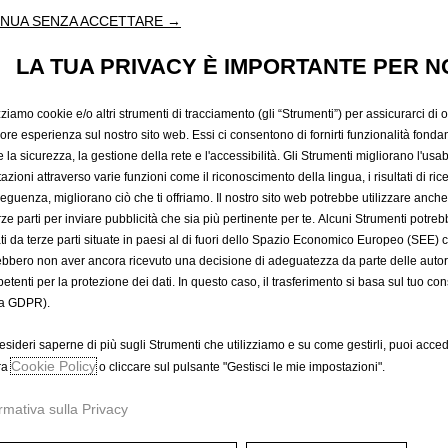
SEGNALA
NUA SENZA ACCETTARE →
LA TUA PRIVACY È IMPORTANTE PER N
11,90 €
IVA inclusa/Unità
zziamo cookie e/o altri strumenti di tracciamento (gli “Strumenti”) per assicurarci di off
P
iore esperienza sul nostro sito web. Essi ci consentono di fornirti funzionalità fonda
r
-
+
la sicurezza, la gestione della rete e l'accessibilità. Gli Strumenti migliorano l'usabi
i
azioni attraverso varie funzioni come il riconoscimento della lingua, i risultati di rice
Q
c
eguenza, migliorano ciò che ti offriamo. Il nostro sito web potrebbe utilizzare anch
u
e
erze parti per inviare pubblicità che sia più pertinente per te. Alcuni Strumenti potre
a
i
tati da terze parti situate in paesi al di fuori dello Spazio Economico Europeo (SEE) 
n
ebbero non aver ancora ricevuto una decisione di adeguatezza da parte delle auto
s
t
etenti per la protezione dei dati. In questo caso, il trasferimento si basa sul tuo con
1
a GDPR).
i
A
1
t
,
esideri saperne di più sugli Strumenti che utilizziamo e su come gestirli, puoi acced
y
9
Data di consegna prevista :
14/
Cookie Policy
ra
o cliccare sul pulsante "Gestisci le mie impostazioni".
u
0
Compra ora, paga dopo
p
€
rmativa sulla Privacy
d
I