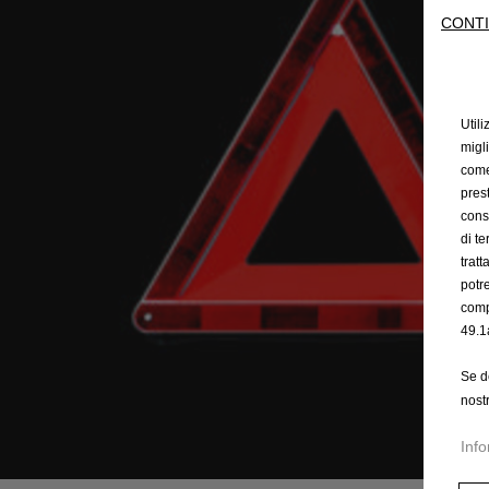
CONTI
Utili
migl
come 
prest
cons
di t
trat
potr
comp
49.1
Se d
nost
Info