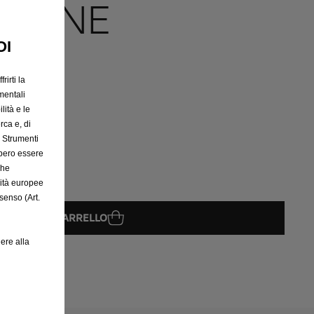
ZIONE
OI
rirti la
mentali
lità e le
rca e, di
e Strumenti
bbero essere
che
rità europee
senso (Art.
GGIUNGI AL CARRELLO
ere alla
08