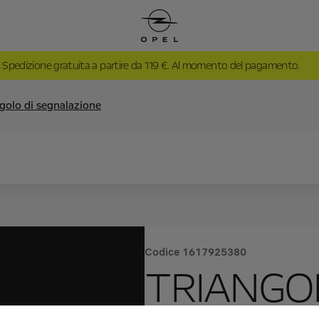
Spedizione gratuita a partire da 119 €. Al momento del pagamento.
golo di segnalazione
Codice
1617925380
TRIANGOL