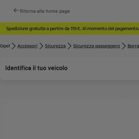
Ritorna alla home page
Spedizione gratuita a partire da 119 €. Al momento del pagamento
Opel
Accessori
Sicurezza
Sicurezza passeggero
Borra
Identifica il tuo veicolo