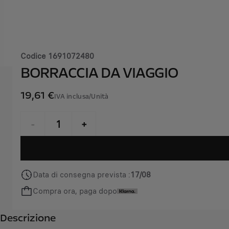
Codice
1691072480
BORRACCIA DA VIAGGIO
19,61 €
IVA inclusa/Unità
P
r
-
+
i
Q
c
u
e
a
i
Data di consegna prevista :
17/08
n
s
Compra ora, paga dopo
t
1
i
9
Descrizione
t
,