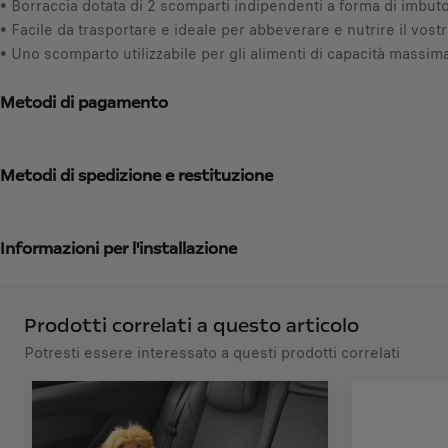
y
• Borraccia dotata di 2 scomparti indipendenti a forma di imbuto
6
u
• Facile da trasportare e ideale per abbeverare e nutrire il vos
1
p
• Uno scomparto utilizzabile per gli alimenti di capacità massi
€
d
I
a
Metodi di pagamento
V
t
A
e
i
d
n
Metodi di spedizione e restituzione
t
c
o
l
:
u
Informazioni per l'installazione
1
s
a
/
Prodotti correlati a questo articolo
U
Potresti essere interessato a questi prodotti correlati
n
i
t
à