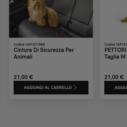
Codice 1691071880
Codice 16910
Cintura Di Sicurezza Per
PETTORI
Animali
Taglia M
21,00 €
21,00 €
AGGIUNGI AL CARRELLO
AGGIU
Price
Price
Price
Price
Price
Price
Price