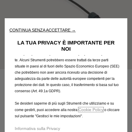
Utilizziamo cookie e/o altri strumenti di tracciamento (gli
“Strumenti”) per assicurarci di offrirti la migliore esperienza sul
nostro sito web. Essi ci consentono di fornirti funzionalità
fondamentali come la sicurezza, la gestione della rete e
l'accessibilità. Gli Strumenti migliorano l'usabilità e le prestazioni
CONTINUA SENZA ACCETTARE →
attraverso varie funzioni come il riconoscimento della lingua, i
risultati di ricerca e, di conseguenza, migliorano ciò che ti
LA TUA PRIVACY È IMPORTANTE PER
offriamo. Il nostro sito web potrebbe utilizzare anche Strumenti di
NOI
terze parti per inviare pubblicità che sia più pertinente per
te. Alcuni Strumenti potrebbero essere trattati da terze parti
Codice
9835781680
situate in paesi al di fuori dello Spazio Economico Europeo (SEE)
CARICATORE UNIVERSALE -
che potrebbero non aver ancora ricevuto una decisione di
adeguatezza da parte delle autorità europee competenti per la
ADATTATORE PER PRESA
protezione dei dati. In questo caso, il trasferimento si basa sul tuo
consenso (Art. 49.1a GDPR).
CEE16/1
Se desideri saperne di più sugli Strumenti che utilizziamo e su
93,98 €
Cookie Policy
IVA inclusa/Unità
come gestirli, puoi accedere alla nostra
o cliccare
sul pulsante "Gestisci le mie impostazioni".
P
r
-
+
Informativa sulla Privacy
i