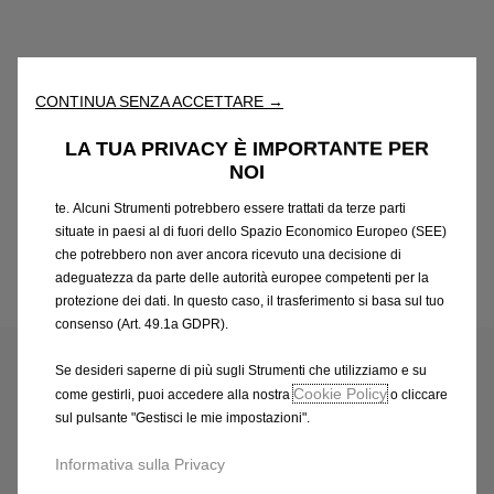
“Strumenti”) per assicurarci di offrirti la migliore esperienza sul
nostro sito web. Essi ci consentono di fornirti funzionalità
fondamentali come la sicurezza, la gestione della rete e
l'accessibilità. Gli Strumenti migliorano l'usabilità e le prestazioni
CONTINUA SENZA ACCETTARE →
attraverso varie funzioni come il riconoscimento della lingua, i
risultati di ricerca e, di conseguenza, migliorano ciò che ti
LA TUA PRIVACY È IMPORTANTE PER
offriamo. Il nostro sito web potrebbe utilizzare anche Strumenti di
NOI
terze parti per inviare pubblicità che sia più pertinente per
te. Alcuni Strumenti potrebbero essere trattati da terze parti
situate in paesi al di fuori dello Spazio Economico Europeo (SEE)
che potrebbero non aver ancora ricevuto una decisione di
adeguatezza da parte delle autorità europee competenti per la
protezione dei dati. In questo caso, il trasferimento si basa sul tuo
Codice
1643203780
consenso (Art. 49.1a GDPR).
CAVO USB 3 IN 1 LIGHTNING +
Se desideri saperne di più sugli Strumenti che utilizziamo e su
MICROFONO USB + USB C
Cookie Policy
come gestirli, puoi accedere alla nostra
o cliccare
sul pulsante "Gestisci le mie impostazioni".
39,89 €
IVA inclusa/Unità
P
Informativa sulla Privacy
r