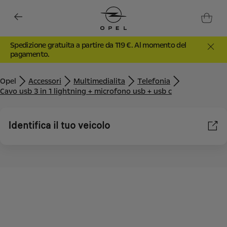
Spedizione gratuita a partire da 119 €. Al momento del
pagamento.
Opel
Accessori
Multimedialita
Telefonia
Cavo usb 3 in 1 lightning + microfono usb + usb c
Identifica il tuo veicolo
Utilizziamo cookie e/o altri strumenti di tracciamento (gli