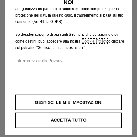
NOI
support@shop-opel.it
che potrebbero non aver ancora ricevuto una decisione di
adeguatezza da parte delle autorità europee competenti per la
protezione dei dati. In questo caso, il trasferimento si basa sul tuo
consenso (Art. 49.1a GDPR).
Se desideri saperne di più sugli Strumenti che utilizziamo e su
Cookie Policy
come gestirli, puoi accedere alla nostra
o cliccare
sul pulsante "Gestisci le mie impostazioni".
Informativa sulla Privacy
GESTISCI LE MIE IMPOSTAZIONI
ACCETTA TUTTO