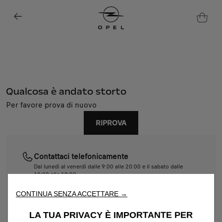
Qualcosa è andato storto
Per favore prova di nuovo
Utilizziamo cookie e/o altri strumenti di tracciamento (gli
RIPROVA
“Strumenti”) per assicurarci di offrirti la migliore esperienza sul
nostro sito web. Essi ci consentono di fornirti funzionalità
fondamentali come la sicurezza, la gestione della rete e
l'accessibilità. Gli Strumenti migliorano l'usabilità e le prestazioni
Contattaci telefonicamente
attraverso varie funzioni come il riconoscimento della lingua, i
Dal lunedì al venerdì dalle 9:00 alle 20:00 e il sabato dalle
risultati di ricerca e, di conseguenza, migliorano ciò che ti
10:00 alle 18:00.
offriamo. Il nostro sito web potrebbe utilizzare anche Strumenti di
011 1927 4094
CONTINUA SENZA ACCETTARE →
terze parti per inviare pubblicità che sia più pertinente per
te. Alcuni Strumenti potrebbero essere trattati da terze parti
Contattaci tramite e-mail
LA TUA PRIVACY È IMPORTANTE PER
situate in paesi al di fuori dello Spazio Economico Europeo (SEE)