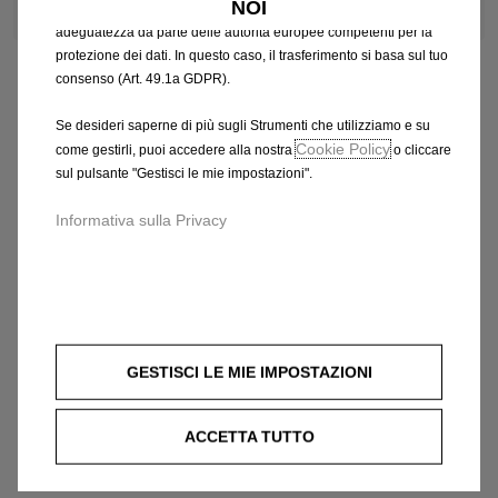
NOI
che potrebbero non aver ancora ricevuto una decisione di
adeguatezza da parte delle autorità europee competenti per la
protezione dei dati. In questo caso, il trasferimento si basa sul tuo
consenso (Art. 49.1a GDPR).
Se desideri saperne di più sugli Strumenti che utilizziamo e su
Cookie Policy
come gestirli, puoi accedere alla nostra
o cliccare
sul pulsante "Gestisci le mie impostazioni".
Informativa sulla Privacy
GESTISCI LE MIE IMPOSTAZIONI
ACCETTA TUTTO