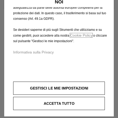
NOI
che potrebbero non aver ancora ricevuto una decisione di
adeguatezza da parte delle autorità europee competenti per la
protezione dei dati. In questo caso, il trasferimento si basa sul tuo
consenso (Art. 49.1a GDPR).
Se desideri saperne di più sugli Strumenti che utilizziamo e su
Cookie Policy
come gestirli, puoi accedere alla nostra
o cliccare
sul pulsante "Gestisci le mie impostazioni".
Informativa sulla Privacy
GESTISCI LE MIE IMPOSTAZIONI
ACCETTA TUTTO