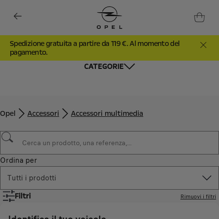
Spedizione gratuita a partire da 119 €. Al momento del
pagamento.
CATEGORIE
Opel
Accessori
Accessori multimedia
Ordina per
Tutti i prodotti
Filtri
Rimuovi i filtri