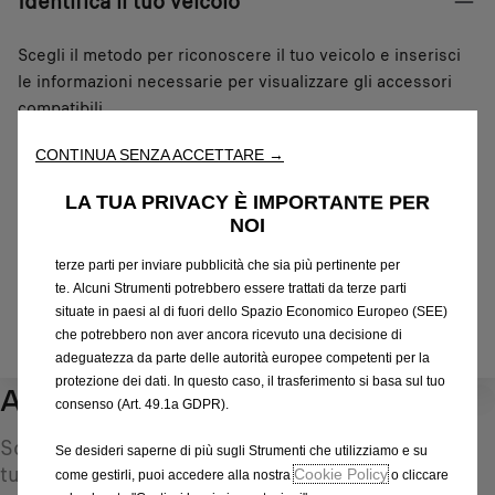
Identifica il tuo veicolo
Scegli il metodo per riconoscere il tuo veicolo e inserisci
le informazioni necessarie per visualizzare gli accessori
Utilizziamo cookie e/o altri strumenti di tracciamento (gli
“Strumenti”) per assicurarci di offrirti la migliore esperienza sul
compatibili.
nostro sito web. Essi ci consentono di fornirti funzionalità
Numero targa
fondamentali come la sicurezza, la gestione della rete e
CONTINUA SENZA ACCETTARE →
Modello
l'accessibilità. Gli Strumenti migliorano l'usabilità e le prestazioni
VIN
attraverso varie funzioni come il riconoscimento della lingua, i
LA TUA PRIVACY È IMPORTANTE PER
risultati di ricerca e, di conseguenza, migliorano ciò che ti
NOI
Numero targa
*
offriamo. Il nostro sito web potrebbe utilizzare anche Strumenti di
terze parti per inviare pubblicità che sia più pertinente per
te. Alcuni Strumenti potrebbero essere trattati da terze parti
situate in paesi al di fuori dello Spazio Economico Europeo (SEE)
IDENTIFICARE IL VEICOLO
che potrebbero non aver ancora ricevuto una decisione di
adeguatezza da parte delle autorità europee competenti per la
protezione dei dati. In questo caso, il trasferimento si basa sul tuo
Accessori multimedia
1
consenso (Art. 49.1a GDPR).
Scopri tutti gli Accessori Autentici pensati per la
Se desideri saperne di più sugli Strumenti che utilizziamo e su
tua auto e progettati per soddisfare le tue
Cookie Policy
come gestirli, puoi accedere alla nostra
o cliccare