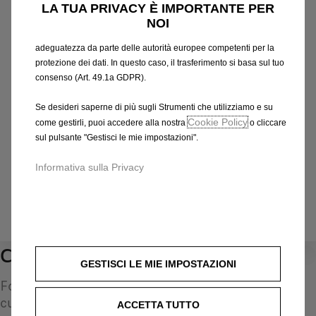
Identifica il tuo veicolo
te. Alcuni Strumenti potrebbero essere trattati da terze parti
LA TUA PRIVACY È IMPORTANTE PER
situate in paesi al di fuori dello Spazio Economico Europeo (SEE)
NOI
Scegli il metodo per riconoscere il tuo veicolo e inserisci
che potrebbero non aver ancora ricevuto una decisione di
adeguatezza da parte delle autorità europee competenti per la
le informazioni necessarie per visualizzare gli accessori
protezione dei dati. In questo caso, il trasferimento si basa sul tuo
compatibili.
consenso (Art. 49.1a GDPR).
Numero targa
Modello
Se desideri saperne di più sugli Strumenti che utilizziamo e su
VIN
Cookie Policy
come gestirli, puoi accedere alla nostra
o cliccare
sul pulsante "Gestisci le mie impostazioni".
Numero targa
*
Informativa sulla Privacy
IDENTIFICARE IL VEICOLO
Cuffie
0
GESTISCI LE MIE IMPOSTAZIONI
Fornisci ai tuoi passeggeri posteriori le nostre
cuffie in modo che possano ascoltare musica,
ACCETTA TUTTO