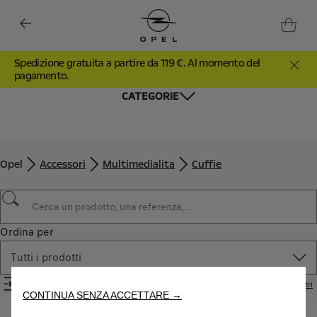
Spedizione gratuita a partire da 119 €. Al momento del
pagamento.
CATEGORIE
Opel
Accessori
Multimedialita
Cuffie
Utilizziamo cookie e/o altri strumenti di tracciamento (gli
“Strumenti”) per assicurarci di offrirti la migliore esperienza sul
nostro sito web. Essi ci consentono di fornirti funzionalità
Ordina per
fondamentali come la sicurezza, la gestione della rete e
l'accessibilità. Gli Strumenti migliorano l'usabilità e le prestazioni
Tutti i prodotti
attraverso varie funzioni come il riconoscimento della lingua, i
risultati di ricerca e, di conseguenza, migliorano ciò che ti
Filtri
Rimuovi i filtri
offriamo. Il nostro sito web potrebbe utilizzare anche Strumenti di
CONTINUA SENZA ACCETTARE →
terze parti per inviare pubblicità che sia più pertinente per