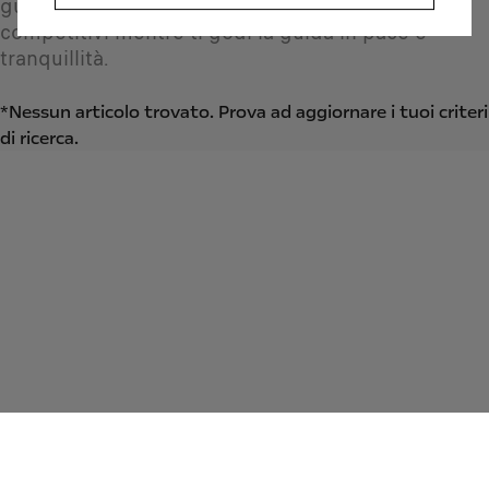
guardare film o partecipare a videogiochi
competitivi mentre ti godi la guida in pace e
tranquillità.
*Nessun articolo trovato. Prova ad aggiornare i tuoi criteri
di ricerca.