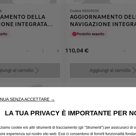
6
Codice 95509335
AMENTO DELLA
AGGIORNAMENTO DEL
IONE INTEGRATA
NAVIGAZIONE INTEGR
2
2011/2012
urito
Prodotto esaurito
110,04
€
-
+
-
Price
Quantity
is
updated
iungi al carrello
Aggiungi al carrello
110,04
to:
€
1
NUA SENZA ACCETTARE →
LA TUA PRIVACY È IMPORTANTE PER N
zziamo cookie e/o altri strumenti di tracciamento (gli “Strumenti”) per assicurarci di off
iore esperienza sul nostro sito web. Essi ci consentono di fornirti funzionalità fonda