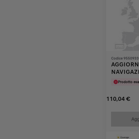
Codice 9550933
AGGIORN
NAVIGAZ
2011/201
Prodotto esa
110,04
€
Price
Quantity
is
updated
Agg
110,04
to:
€
1