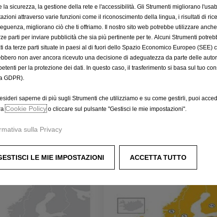
la sicurezza, la gestione della rete e l'accessibilità. Gli Strumenti migliorano l'usabi
azioni attraverso varie funzioni come il riconoscimento della lingua, i risultati di rice
eguenza, migliorano ciò che ti offriamo. Il nostro sito web potrebbe utilizzare anch
erze parti per inviare pubblicità che sia più pertinente per te. Alcuni Strumenti potre
tati da terze parti situate in paesi al di fuori dello Spazio Economico Europeo (SEE) 
1
Codice 95517765
ebbero non aver ancora ricevuto una decisione di adeguatezza da parte delle auto
NAMENTO
AGGIORNAMENTO
etenti per la protezione dei dati. In questo caso, il trasferimento si basa sul tuo con
IONE INTEGRATA
NAVIGAZIONE INTEGR
a GDPR).
urito
Prodotto esaurito
esideri saperne di più sugli Strumenti che utilizziamo e su come gestirli, puoi acced
Cookie Policy
ra
o cliccare sul pulsante "Gestisci le mie impostazioni".
110,04
€
-
+
-
rmativa sulla Privacy
Price
Quantity
is
updated
iungi al carrello
Aggiungi al carrello
GESTISCI LE MIE IMPOSTAZIONI
110,04
to:
ACCETTA TUTTO
€
1