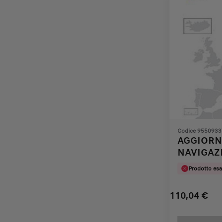
Codice 9550933
AGGIORN
NAVIGAZ
2011/201
Prodotto esa
110,04
€
Price
Quantity