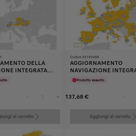
1
Codice 39149488
AMENTO DELLA
AGGIORNAMENTO
IONE INTEGRATA
NAVIGAZIONE INTEGR
2
urito
Prodotto esaurito
137,68
€
-
+
-
Price
Quantity
is
updated
iungi al carrello
Aggiungi al carrello
137,68
to:
€
1