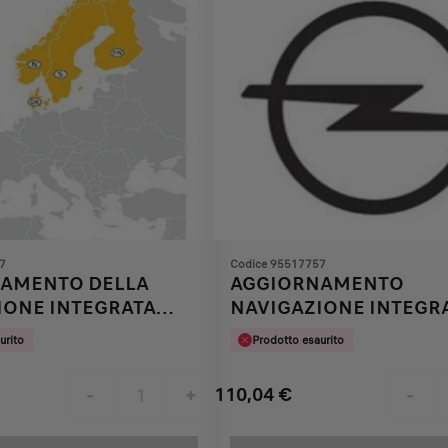
7
Codice 95517757
AMENTO DELLA
AGGIORNAMENTO
IONE INTEGRATA
NAVIGAZIONE INTEGR
2
urito
Prodotto esaurito
110,04
€
-
+
-
Price
Quantity