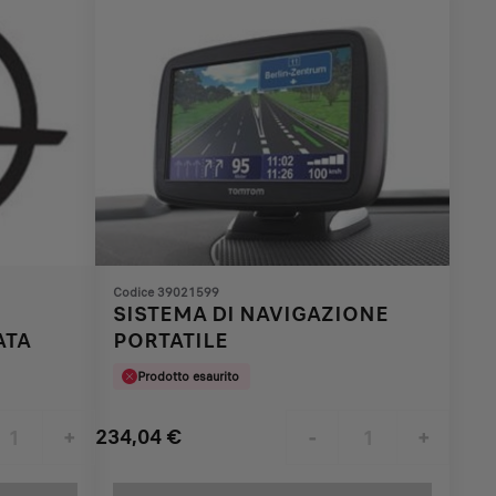
Codice 39021599
SISTEMA DI NAVIGAZIONE
ATA
PORTATILE
Prodotto esaurito
234,04
€
+
-
+
Price
Quantity