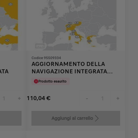
Codice 95509334
AGGIORNAMENTO DELLA
ATA
NAVIGAZIONE INTEGRATA
2011/2012
Prodotto esaurito
110,04
€
+
-
+
Price
Quantity
is
updated
Aggiungi al carrello
110,04
to:
€
1