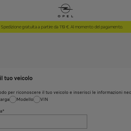
Spedizione gratuita a partire da 119 €. Al momento del pagamento.
il tuo veicolo
odo per riconoscere il tuo veicolo e inserisci le informazioni nec
arga
Modello
VIN
a
*