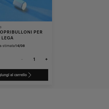
3
 COPRIBULLONI PER
 LEGA
 stimata
14/08
-
+
iungi al carrello