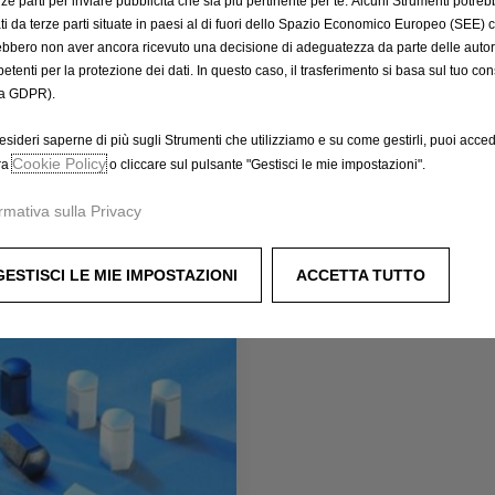
erze parti per inviare pubblicità che sia più pertinente per te. Alcuni Strumenti potre
tati da terze parti situate in paesi al di fuori dello Spazio Economico Europeo (SEE) 
3
Codice 13283158
ebbero non aver ancora ricevuto una decisione di adeguatezza da parte delle auto
 FODERINE
KIT DI 4 COPRIBULLON
etenti per la protezione dei dati. In questo caso, il trasferimento si basa sul tuo con
DILI
RUOTE IN LEGA
a GDPR).
urito
Prodotto esaurito
esideri saperne di più sugli Strumenti che utilizziamo e su come gestirli, puoi acced
Cookie Policy
ra
o cliccare sul pulsante "Gestisci le mie impostazioni".
1,90
€
-
+
-
rmativa sulla Privacy
Price
Quantity
is
updated
iungi al carrello
Aggiungi al carrello
GESTISCI LE MIE IMPOSTAZIONI
1,90
to:
ACCETTA TUTTO
€
1