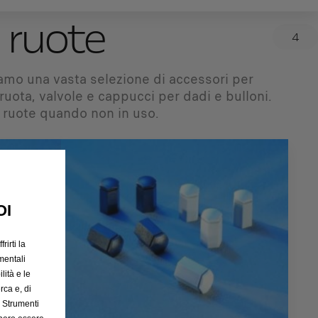
 ruote
4
iamo una vasta selezione di accessori per
ruota, valvole e cappucci per dadi e bulloni.
 ruote quando non in uso.
OI
rirti la
mentali
lità e le
rca e, di
e Strumenti