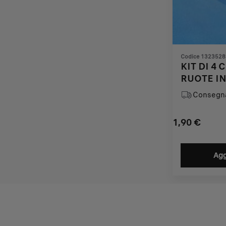
Codice 1323528
KIT DI 4
RUOTE IN
Consegna
1,90
€
Price
Quantity
is
updated
Agg
1,90
to:
€
1