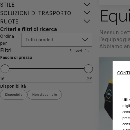
STILE
Equi
SOLUZIONI DI TRASPORTO
RUOTE
Criteri e filtri di ricerca
Nessun dett
Ordina
l'equipaggia
Tutti i prodotti
per
Abbiamo anc
Filtri
Rimuovi i filtri
Fascia di prezzo
CONTI
1
€
2
€
Disponibilità
Disponibile
Non disponibile
Utili
migl
come 
prest
cons