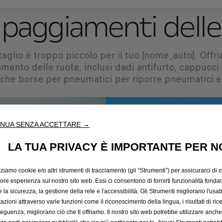
paggiamenti delle
aglio è troppo piccolo per il tuo [nome_auto]. Offr
mento delle ruote, inclusi dadi antifurto, cappucci 
he borse per pneumatici per riporre pneumatici e
NUA SENZA ACCETTARE →
LA TUA PRIVACY È IMPORTANTE PER N
zziamo cookie e/o altri strumenti di tracciamento (gli “Strumenti”) per assicurarci di off
iore esperienza sul nostro sito web. Essi ci consentono di fornirti funzionalità fonda
la sicurezza, la gestione della rete e l'accessibilità. Gli Strumenti migliorano l'usabi
azioni attraverso varie funzioni come il riconoscimento della lingua, i risultati di rice
eguenza, migliorano ciò che ti offriamo. Il nostro sito web potrebbe utilizzare anch