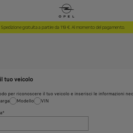
Spedizione gratuita a partire da 119 €. Al momento del pagamento.
il tuo veicolo
odo per riconoscere il tuo veicolo e inserisci le informazioni nec
arga
Modello
VIN
a
*