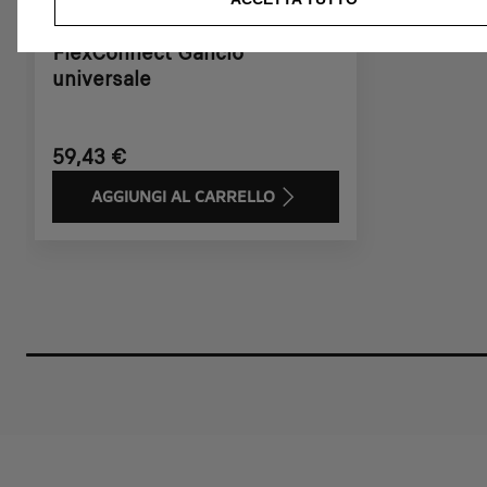
Codice 1667865980
FlexConnect Gancio
universale
59,43 €
AGGIUNGI AL CARRELLO
Price
is
59,43
€