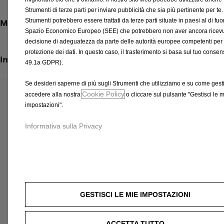
U
Strumenti di terze parti per inviare pubblicità che sia più pertinente per te.
Strumenti potrebbero essere trattati da terze parti situate in paesi al di fuor
n
Metodi di spedizione e restituzione
Spazio Economico Europeo (SEE) che potrebbero non aver ancora ricev
i
decisione di adeguatezza da parte delle autorità europee competenti per 
t
protezione dei dati. In questo caso, il trasferimento si basa sul tuo consens
à
Informazioni per l'installazione
49.1a GDPR).
Se desideri saperne di più sugli Strumenti che utilizziamo e su come gestir
Cookie Policy
accedere alla nostra
o cliccare sul pulsante "Gestisci le 
Prodotti correlati a questo articolo
impostazioni".
Potresti essere interessato a questi prodotti correlati
Informativa sulla Privacy
GESTISCI LE MIE IMPOSTAZIONI
ACCETTA TUTTO