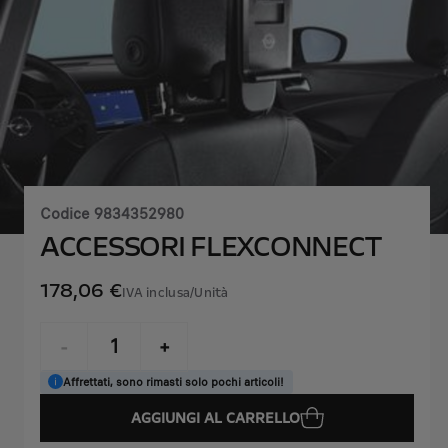
Codice
9834352980
ACCESSORI FLEXCONNECT
178,06 €
IVA inclusa/Unità
P
r
-
+
i
Q
Affrettati, sono rimasti solo pochi articoli!
c
u
e
AGGIUNGI AL CARRELLO
a
i