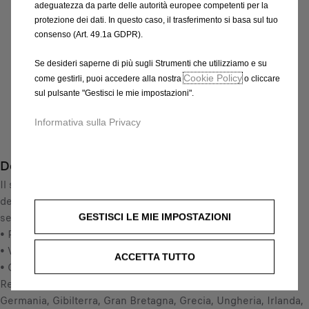
137,68 €
IVA inclusa/Unità
adeguatezza da parte delle autorità europee competenti per la
P
protezione dei dati. In questo caso, il trasferimento si basa sul tuo
r
consenso (Art. 49.1a GDPR).
-
+
i
Q
Prodotto esaurito
Se desideri saperne di più sugli Strumenti che utilizziamo e su
c
Cookie Policy
u
come gestirli, puoi accedere alla nostra
o cliccare
e
AGGIUNGI AL CARRELLO
sul pulsante "Gestisci le mie impostazioni".
a
i
n
s
Informativa sulla Privacy
Compra ora, paga dopo
t
1
i
3
Descrizione
t
7
y
Il sistema di navigazione Opel è la guida perfetta al luogo di
,
u
destinazione. Con l'ultimo aggiornamento delle mappe, sarà
6
p
sempre possibile trovare la strada migliore.
8
GESTISCI LE MIE IMPOSTAZIONI
d
• Per sistema di navigazione Opel DVD800 Navi
€
a
• Versione: 2017/2018
I
ACCETTA TUTTO
t
• Copertura: Andorra, Austria, Belgio, Bulgaria, Croazia,
V
e
Repubblica ceca, Danimarica, Estonia, Finlandia, Francia,
A
d
Germania, Gibilterra, Gran Bretagna, Grecia, Ungheria, Irlanda,
i