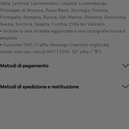
t
Italia, Lettonia, Liechtenstein, Lituania, Lussemburgo,
n
o
Principato di Monaco, Paesi Bassi, Norvegia, Polonia,
c
:
Portogallo, Romania, Russia, San Marino, Slovenia, Slovacchia,
l
1
Svezia, Svizzera, Spagna, Turchia, Città del Vaticano
u
• Include la rete stradale aggiornata e una cartografia nuova e
s
ampliata
a
• Funzione TMC (Traffic Message Channel) migliorata
/
Limite: solo per veicoli MY11 (VIN: 10° cifra = "B").
U
n
Metodi di pagamento
i
t
à
Metodi di spedizione e restituzione