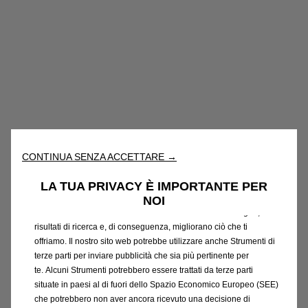
Utilizziamo cookie e/o altri strumenti di tracciamento (gli
“Strumenti”) per assicurarci di offrirti la migliore esperienza sul
CONTINUA SENZA ACCETTARE →
nostro sito web. Essi ci consentono di fornirti funzionalità
fondamentali come la sicurezza, la gestione della rete e
LA TUA PRIVACY È IMPORTANTE PER
l'accessibilità. Gli Strumenti migliorano l'usabilità e le prestazioni
NOI
attraverso varie funzioni come il riconoscimento della lingua, i
Codice
39149488
risultati di ricerca e, di conseguenza, migliorano ciò che ti
offriamo. Il nostro sito web potrebbe utilizzare anche Strumenti di
AGGIORNAMENTO
terze parti per inviare pubblicità che sia più pertinente per
NAVIGAZIONE INTEGRATA
te. Alcuni Strumenti potrebbero essere trattati da terze parti
situate in paesi al di fuori dello Spazio Economico Europeo (SEE)
che potrebbero non aver ancora ricevuto una decisione di