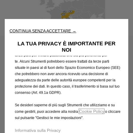
Utilizziamo cookie e/o altri strumenti di tracciamento (gli
“Strumenti”) per assicurarci di offrirti la migliore esperienza sul
nostro sito web. Essi ci consentono di fornirti funzionalità
fondamentali come la sicurezza, la gestione della rete e
Codice
95509334
l'accessibilità. Gli Strumenti migliorano l'usabilità e le prestazioni
CONTINUA SENZA ACCETTARE →
AGGIORNAMENTO DELLA
attraverso varie funzioni come il riconoscimento della lingua, i
risultati di ricerca e, di conseguenza, migliorano ciò che ti
LA TUA PRIVACY È IMPORTANTE PER
NAVIGAZIONE INTEGRATA
offriamo. Il nostro sito web potrebbe utilizzare anche Strumenti di
NOI
terze parti per inviare pubblicità che sia più pertinente per
2011/2012
te. Alcuni Strumenti potrebbero essere trattati da terze parti
situate in paesi al di fuori dello Spazio Economico Europeo (SEE)
che potrebbero non aver ancora ricevuto una decisione di
110,04 €
IVA inclusa/Unità
adeguatezza da parte delle autorità europee competenti per la
P
protezione dei dati. In questo caso, il trasferimento si basa sul tuo
r
-
+
consenso (Art. 49.1a GDPR).
i
Q
Prodotto esaurito
c
Se desideri saperne di più sugli Strumenti che utilizziamo e su
u
Cookie Policy
come gestirli, puoi accedere alla nostra
o cliccare
e
AGGIUNGI AL CARRELLO
a
sul pulsante "Gestisci le mie impostazioni".
i
n
s
Informativa sulla Privacy
Compra ora, paga dopo
t