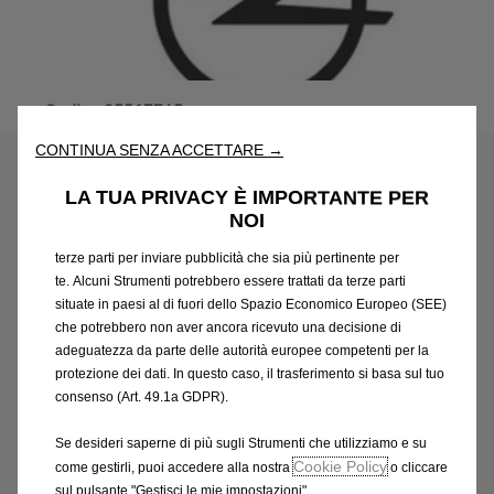
Utilizziamo cookie e/o altri strumenti di tracciamento (gli
“Strumenti”) per assicurarci di offrirti la migliore esperienza sul
Codice
95517765
nostro sito web. Essi ci consentono di fornirti funzionalità
AGGIORNAMENTO
fondamentali come la sicurezza, la gestione della rete e
CONTINUA SENZA ACCETTARE →
l'accessibilità. Gli Strumenti migliorano l'usabilità e le prestazioni
NAVIGAZIONE INTEGRATA
attraverso varie funzioni come il riconoscimento della lingua, i
LA TUA PRIVACY È IMPORTANTE PER
risultati di ricerca e, di conseguenza, migliorano ciò che ti
NOI
110,04 €
offriamo. Il nostro sito web potrebbe utilizzare anche Strumenti di
IVA inclusa/Unità
terze parti per inviare pubblicità che sia più pertinente per
P
te. Alcuni Strumenti potrebbero essere trattati da terze parti
r
-
+
situate in paesi al di fuori dello Spazio Economico Europeo (SEE)
i
che potrebbero non aver ancora ricevuto una decisione di
Q
Prodotto esaurito
c
adeguatezza da parte delle autorità europee competenti per la
u
e
protezione dei dati. In questo caso, il trasferimento si basa sul tuo
AGGIUNGI AL CARRELLO
a
consenso (Art. 49.1a GDPR).
i
n
s
Compra ora, paga dopo
Se desideri saperne di più sugli Strumenti che utilizziamo e su
t
1
Cookie Policy
come gestirli, puoi accedere alla nostra
o cliccare
i
1
sul pulsante "Gestisci le mie impostazioni".