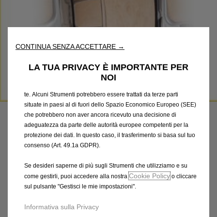
Utilizziamo cookie e/o altri strumenti di tracciamento (gli
“Strumenti”) per assicurarci di offrirti la migliore esperienza sul
nostro sito web. Essi ci consentono di fornirti funzionalità
fondamentali come la sicurezza, la gestione della rete e
l'accessibilità. Gli Strumenti migliorano l'usabilità e le prestazioni
CONTINUA SENZA ACCETTARE →
attraverso varie funzioni come il riconoscimento della lingua, i
risultati di ricerca e, di conseguenza, migliorano ciò che ti
LA TUA PRIVACY È IMPORTANTE PER
offriamo. Il nostro sito web potrebbe utilizzare anche Strumenti di
NOI
terze parti per inviare pubblicità che sia più pertinente per
Codice
1640371280
te. Alcuni Strumenti potrebbero essere trattati da terze parti
PAVIMENTO LISCIO - IN
situate in paesi al di fuori dello Spazio Economico Europeo (SEE)
che potrebbero non aver ancora ricevuto una decisione di
LEGNO QUALITA' STANDARD
adeguatezza da parte delle autorità europee competenti per la
protezione dei dati. In questo caso, il trasferimento si basa sul tuo
consenso (Art. 49.1a GDPR).
428,57 €
IVA inclusa/Unità
P
Se desideri saperne di più sugli Strumenti che utilizziamo e su
r
-
+
Cookie Policy
come gestirli, puoi accedere alla nostra
o cliccare
i
sul pulsante "Gestisci le mie impostazioni".
Q
Acquista dal rivenditore
c
u
Informativa sulla Privacy
e
AGGIUNGI AL CARRELLO
a