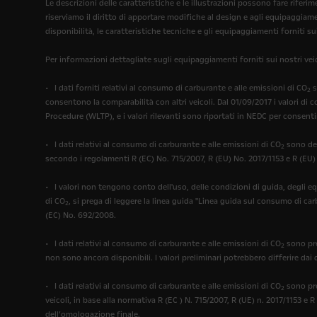
Le descrizioni delle caratteristiche e le illustrazioni possono fare rif
riserviamo il diritto di apportare modifiche al design e agli equipaggiam
disponibilità, le caratteristiche tecniche e gli equipaggiamenti forniti su
Per informazioni dettagliate sugli equipaggiamenti forniti sui nostri veic
• I dati forniti relativi al consumo di carburante e alle emissioni di CO
s
2
consentono la comparabilità con altri veicoli. Dal 01/09/2017 i valori di
Procedure (WLTP), e i valori rilevanti sono riportati in NEDC per consenti
• I dati relativi al consumo di carburante e alle emissioni di CO
sono det
2
secondo i regolamenti R (EC) No. 715/2007, R (EU) No. 2017/1153 e R (EU)
• I valori non tengono conto dell'uso, delle condizioni di guida, degli e
di CO
, si prega di leggere la linea guida "Linea guida sul consumo di ca
2
(EC) No. 692/2008.
• I dati relativi al consumo di carburante e alle emissioni di CO
sono pre
2
non sono ancora disponibili. I valori preliminari potrebbero differire dai 
• I dati relativi al consumo di carburante e alle emissioni di CO
sono pre
2
veicoli, in base alla normativa R (EC ) N. 715/2007, R (UE) n. 2017/1153 e R
dell’omologazione finale.