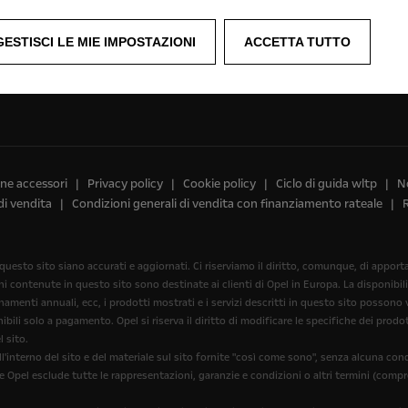
Richiedere un appuntamento di assistenza
GESTISCI LE MIE IMPOSTAZIONI
ACCETTA TUTTO
ine accessori
Privacy policy
Cookie policy
Ciclo di guida wltp
No
di vendita
Condizioni generali di vendita con finanziamento rateale
 questo sito siano accurati e aggiornati. Ci riserviamo il diritto, comunque, di appo
oni contenute in questo sito sono destinate ai clienti di Opel in Europa. La disponibil
menti annuali, ecc, i prodotti mostrati e i servizi descritti in questo sito possono var
bili solo a pagamento. Opel si riserva il diritto di modificare le specifiche dei pro
 sito.
'interno del sito e del materiale sul sito fornite "così come sono", senza alcuna con
he Opel esclude tutte le rappresentazioni, garanzie e condizioni o altri termini (compr