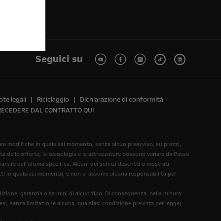
Seguici su
te legali
Riciclaggio
Dichiarazione di conformità
RECEDERE DAL CONTRATTO QUI
rtare modifiche in qualsiasi momento, senza alcun preavviso, su prezzi,
ità delle offerte, la tecnologia e le attrezzature possono variare da Paese
iare dall'ultima specifica. Alcuni dei servizi descritti o mostrati
dotti in qualsiasi momento, e non si assume alcuna responsabilità per
dizione, garanzia o termini di alcun tipo. Di conseguenza, nella misura
esi, senza limitazione alcuna, qualsiasi condizione prevista per legge)