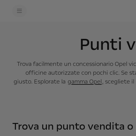
s
k
i
p
t
s
o
k
c
i
Punti v
o
p
n
t
t
o
e
n
n
a
t
Trova facilmente un concessionario Opel vicin
v
t
i
e
officine autorizzate con pochi clic. Se s
g
x
a
t
giusto. Esplorate la
gamma Opel
, scegliete i
t
i
o
n
t
e
x
t
Trova un punto vendita o