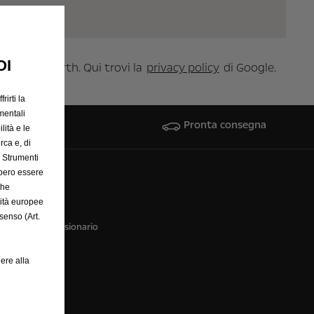
OI
/Google Earth. Qui trovi la
privacy policy
di Google.
rirti la
mentali
Pronta consegna
lità e le
rca e, di
e Strumenti
bbero essere
hi siamo
che
rità europee
ntattaci
senso (Art.
tatta il concessionario
di
ere alla