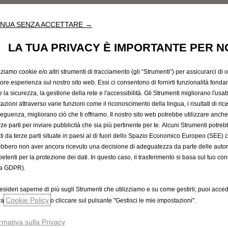
NUA SENZA ACCETTARE →
LA TUA PRIVACY È IMPORTANTE PER N
ei soggetto ai
Termini di servizio aggiuntivi
di Google Maps
zziamo cookie e/o altri strumenti di tracciamento (gli “Strumenti”) per assicurarci di off
iore esperienza sul nostro sito web. Essi ci consentono di fornirti funzionalità fonda
Contatta il Concessionario
la sicurezza, la gestione della rete e l'accessibilità. Gli Strumenti migliorano l'usabi
azioni attraverso varie funzioni come il riconoscimento della lingua, i risultati di rice
eguenza, migliorano ciò che ti offriamo. Il nostro sito web potrebbe utilizzare anch
erze parti per inviare pubblicità che sia più pertinente per te. Alcuni Strumenti potre
Mondo Opel
C
tati da terze parti situate in paesi al di fuori dello Spazio Economico Europeo (SEE) 
ebbero non aver ancora ricevuto una decisione di adeguatezza da parte delle auto
Chi siamo
Co
etenti per la protezione dei dati. In questo caso, il trasferimento si basa sul tuo con
Servizi Opel connect
Con
a GDPR).
Opel lifestyle shop
Se
Autonomy
esideri saperne di più sugli Strumenti che utilizziamo e su come gestirli, puoi acced
Stellantis Partners’ Employee Program
Cookie Policy
ra
o cliccare sul pulsante "Gestisci le mie impostazioni".
Guida sulle garanzie
Concept Cars
rmativa sulla Privacy