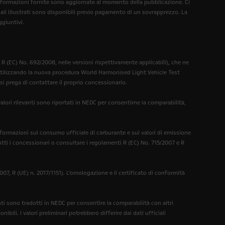
 informazioni fornite sono aggiornate al momento della pubblicazione. Ci
nali illustrati sono disponibili previo pagamento di un sovrapprezzo. La
ggiuntivi.
 (EC) No. 692/2008, nelle versioni rispettivamente applicabili), che ne
 utilizzando la nuova procedura World Harmonised Light Vehicle Test
si prega di contattare il proprio concessionario.
ori rilevanti sono riportati in NEDC per consentirne la comparabilità,
nformazioni sul consumo ufficiale di carburante e sui valori di emissione
tti i concessionari o consultare i regolamenti R (EC) No. 715/2007 e R
07, R (UE) n. 2017/1151). L'omologazione e il certificato di conformità
nti sono tradotti in NEDC per consentire la comparabilità con altri
bili. I valori preliminari potrebbero differire dai dati ufficiali