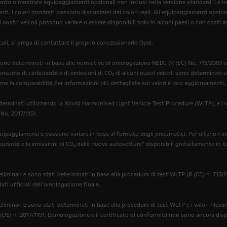
erimento o mostrare equipaggiamenti opzionali non inclusi nella versione standard. Le
enti. I colori mostrati possono discostarsi dai colori reali. Gli equipaggiamenti opzio
i nostri veicoli possono variare o essere disponibili solo in alcuni paesi o con costi a
oli, si prega di contattare il proprio concessionario Opel.
ono determinati in base alle normative di omologazione NEDC (R (EC) No. 715/2007 e R
 consumo di carburante e di emissioni di CO
di alcuni nuovi veicoli sono determinati
2
rne la comparabilità.Per informazioni più dettagliate sui valori e loro aggiornamenti, 
erminati utilizzando la World Harmonised Light Vehicle Test Procedure (WLTP), e i val
 No. 2017/1151.
quipaggiamenti e possono variare in base al formato degli pneumatici. Per ulteriori i
rburante e le emissioni di CO
delle nuove autovetture" disponibili gratuitamente in tu
2
liminari e sono stati determinati in base alla procedura di test WLTP (R (CE) n. 715/20
dati ufficiali dell’omologazione finale.
liminari e sono stati determinati in base alla procedura di test WLTP e i valori rileva
 (UE) n. 2017/1151. L'omologazione e il certificato di conformità non sono ancora disponi