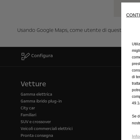
CONTI
Usando Google Maps, come utente di questo sito s
Utili
migl
Configura
come 
prest
cons
di t
Vetture
trat
potr
Gamma elettrica
comp
Gamma ibrido plug-in
49.1
City car
Familiari
Se d
SUV e crossover
nost
Veicoli commerciali elettrici
Pronta consegna
Info