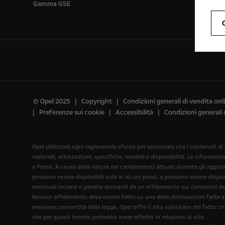
Gamma GSE
© Opel 2025
Copyright
Condizioni generali di vendita onl
Preferenze sui cookie
Accessibilità
Condizioni generali 
Opel utilizzerà ogni ragionevole sforzo per assicurare che i contenuti di
materiali, attrezzature, specifiche, modelli e disponibilità. Le informazi
a Paese. A causa della natura dei cambiamenti attuati durante gli aggiorna
possono essere disponibili solo in alcuni paesi, o possono essere disponi
eventuali reclami o perdite derivanti da un affidamento sui contenuti del
Nessun affidamento deve essere fatto su una delle dichiarazioni fatte all
massima consentita dalla legge, Opel offre il sito sulla base del fatto c
che per questi termini potrebbe avere effetto in relazione al sito.