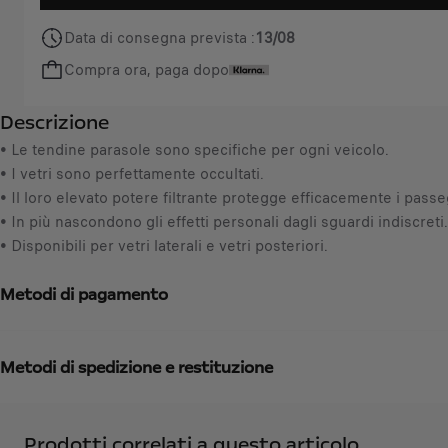
a
i
n
s
Data di consegna prevista :
13/08
t
7
Compra ora, paga dopo
i
9
t
,
Descrizione
y
3
u
• Le tendine parasole sono specifiche per ogni veicolo.
7
p
• I vetri sono perfettamente occultati.
€
d
• Il loro elevato potere filtrante protegge efficacemente i passeg
I
a
• In più nascondono gli effetti personali dagli sguardi indiscreti.
V
t
• Disponibili per vetri laterali e vetri posteriori.
A
e
i
d
Metodi di pagamento
n
t
c
o
l
:
u
Metodi di spedizione e restituzione
1
s
a
/
Prodotti correlati a questo articolo