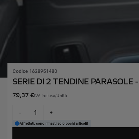
Codice
1628951480
SERIE DI 2 TENDINE PARASOLE 
79,37 €
IVA inclusa/Unità
P
r
-
+
i
Q
Affrettati, sono rimasti solo pochi articoli!
c
u
e