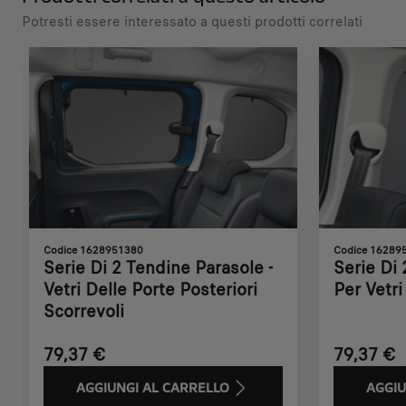
U
Potresti essere interessato a questi prodotti correlati
n
i
t
à
Codice 1628951380
Codice 16289
Serie Di 2 Tendine Parasole -
Serie Di 
Vetri Delle Porte Posteriori
Per Vetri
Scorrevoli
79,37 €
79,37 €
AGGIUNGI AL CARRELLO
AGGIU