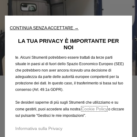
“Strumenti”) per assicurarci di offrirti la migliore esperienza sul
nostro sito web. Essi ci consentono di fornirti funzionalità
fondamentali come la sicurezza, la gestione della rete e
l'accessibilità. Gli Strumenti migliorano l'usabilità e le prestazioni
CONTINUA SENZA ACCETTARE →
attraverso varie funzioni come il riconoscimento della lingua, i
risultati di ricerca e, di conseguenza, migliorano ciò che ti
LA TUA PRIVACY È IMPORTANTE PER
offriamo. Il nostro sito web potrebbe utilizzare anche Strumenti di
NOI
terze parti per inviare pubblicità che sia più pertinente per
te. Alcuni Strumenti potrebbero essere trattati da terze parti
situate in paesi al di fuori dello Spazio Economico Europeo (SEE)
Codice
1699782580
che potrebbero non aver ancora ricevuto una decisione di
KIT DI PROTEZIONI INTERNE
adeguatezza da parte delle autorità europee competenti per la
protezione dei dati. In questo caso, il trasferimento si basa sul tuo
- IN POLIPROPILENE
consenso (Art. 49.1a GDPR).
Se desideri saperne di più sugli Strumenti che utilizziamo e su
607,85 €
IVA inclusa/Unità
Cookie Policy
come gestirli, puoi accedere alla nostra
o cliccare
P
sul pulsante "Gestisci le mie impostazioni".
r
-
+
i
Informativa sulla Privacy
Q
Acquista dal rivenditore
c