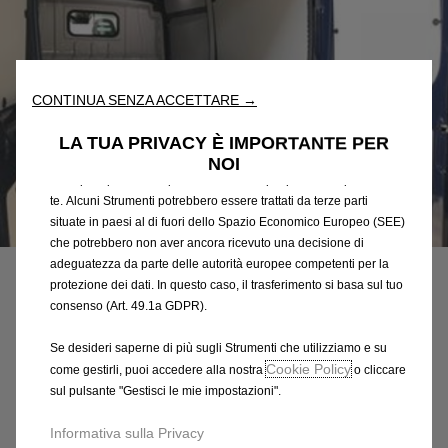
Utilizziamo cookie e/o altri strumenti di tracciamento (gli
“Strumenti”) per assicurarci di offrirti la migliore esperienza sul
nostro sito web. Essi ci consentono di fornirti funzionalità
fondamentali come la sicurezza, la gestione della rete e
l'accessibilità. Gli Strumenti migliorano l'usabilità e le prestazioni
CONTINUA SENZA ACCETTARE →
attraverso varie funzioni come il riconoscimento della lingua, i
risultati di ricerca e, di conseguenza, migliorano ciò che ti
LA TUA PRIVACY È IMPORTANTE PER
offriamo. Il nostro sito web potrebbe utilizzare anche Strumenti di
NOI
terze parti per inviare pubblicità che sia più pertinente per
te. Alcuni Strumenti potrebbero essere trattati da terze parti
situate in paesi al di fuori dello Spazio Economico Europeo (SEE)
Codice
1640371680
che potrebbero non aver ancora ricevuto una decisione di
PAVIMENTO ANTISCIVOLO -
adeguatezza da parte delle autorità europee competenti per la
protezione dei dati. In questo caso, il trasferimento si basa sul tuo
IN POLIPROPILENE
consenso (Art. 49.1a GDPR).
565,98 €
IVA inclusa/Unità
Se desideri saperne di più sugli Strumenti che utilizziamo e su
P
Cookie Policy
come gestirli, puoi accedere alla nostra
o cliccare
r
sul pulsante "Gestisci le mie impostazioni".
-
+
i
Informativa sulla Privacy
Q
Acquista dal rivenditore
c