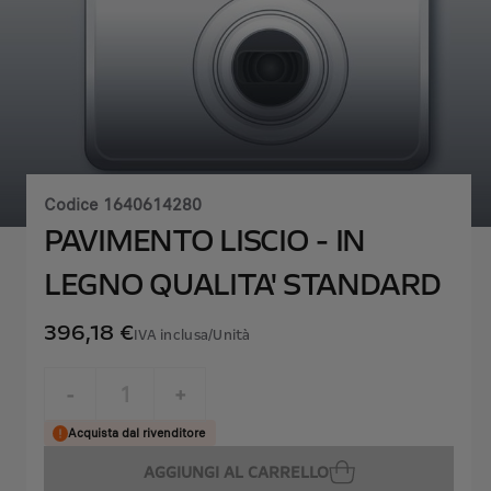
Codice
1640614280
PAVIMENTO LISCIO - IN
LEGNO QUALITA' STANDARD
396,18 €
IVA inclusa/Unità
P
r
-
+
i
Q
Acquista dal rivenditore
c
u
e
AGGIUNGI AL CARRELLO
a