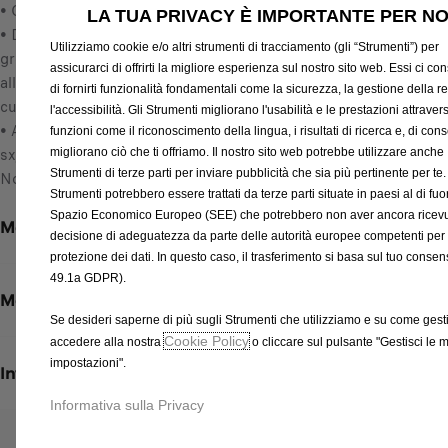
• Colore: Legno naturale
/
LA TUA PRIVACY È IMPORTANTE PER NO
• Dotazione: Piastra pavimento in compensato di pioppo
U
Utilizziamo cookie e/o altri strumenti di tracciamento (gli “Strumenti”) per
grezzo, soglie delle porte posteriori e porte scorrevoli in
n
assicurarci di offrirti la migliore esperienza sul nostro sito web. Essi ci c
alluminio, dotazione con piastre per cinghie di ancoraggio e
i
di fornirti funzionalità fondamentali come la sicurezza, la gestione della re
cunei sotto il pavimento per un fissaggio migliore
t
l'accessibilità. Gli Strumenti migliorano l'usabilità e le prestazioni attraver
• Adatto per la versione cabinata L2 con due porte scorrevoli
à
funzioni come il riconoscimento della lingua, i risultati di ricerca e, di co
sx/dx.
migliorano ciò che ti offriamo. Il nostro sito web potrebbe utilizzare anche
Strumenti di terze parti per inviare pubblicità che sia più pertinente per te.
Nota: non adatto per i veicoli con portellone posteriore.
Strumenti potrebbero essere trattati da terze parti situate in paesi al di fuor
Spazio Economico Europeo (SEE) che potrebbero non aver ancora ricev
Metodi di pagamento
decisione di adeguatezza da parte delle autorità europee competenti per 
protezione dei dati. In questo caso, il trasferimento si basa sul tuo consens
49.1a GDPR).
Metodi di spedizione e restituzione
Se desideri saperne di più sugli Strumenti che utilizziamo e su come gestir
Cookie Policy
accedere alla nostra
o cliccare sul pulsante "Gestisci le 
impostazioni".
Informazioni per l'installazione
Informativa sulla Privacy