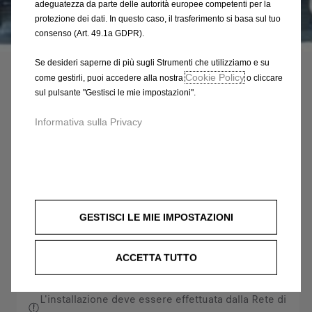
adeguatezza da parte delle autorità europee competenti per la
protezione dei dati. In questo caso, il trasferimento si basa sul tuo
consenso (Art. 49.1a GDPR).
Codice
1640382280
PROTEZIONE PASSAGGIO
Se desideri saperne di più sugli Strumenti che utilizziamo e su
Cookie Policy
come gestirli, puoi accedere alla nostra
o cliccare
RUOTA - IN LEGNO QUALITA'
sul pulsante "Gestisci le mie impostazioni".
STANDARD
Informativa sulla Privacy
124,28 €
IVA inclusa/Unità
P
r
-
+
i
Q
Acquista dal rivenditore
c
GESTISCI LE MIE IMPOSTAZIONI
u
e
AGGIUNGI AL CARRELLO
a
i
ACCETTA TUTTO
n
s
Compra ora, paga dopo
t
1
i
2
L'installazione deve essere effettuata dalla Rete di
t