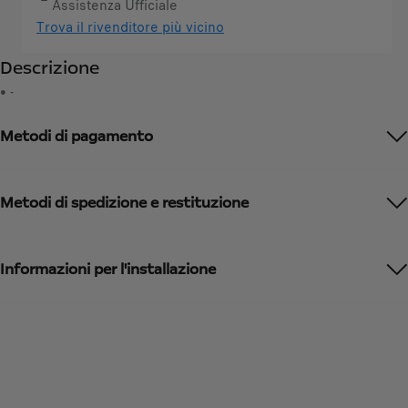
4
Assistenza Ufficiale
y
,
Trova il rivenditore più vicino
u
2
Descrizione
p
8
d
• -
€
a
I
t
Metodi di pagamento
V
e
A
d
i
t
n
Metodi di spedizione e restituzione
o
c
:
l
1
u
Informazioni per l'installazione
s
a
/
U
n
i