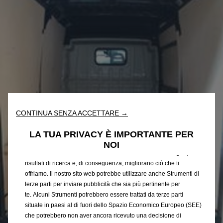
Utilizziamo cookie e/o altri strumenti di tracciamento (gli
“Strumenti”) per assicurarci di offrirti la migliore esperienza sul
CONTINUA SENZA ACCETTARE →
nostro sito web. Essi ci consentono di fornirti funzionalità
fondamentali come la sicurezza, la gestione della rete e
LA TUA PRIVACY È IMPORTANTE PER
l'accessibilità. Gli Strumenti migliorano l'usabilità e le prestazioni
NOI
attraverso varie funzioni come il riconoscimento della lingua, i
risultati di ricerca e, di conseguenza, migliorano ciò che ti
offriamo. Il nostro sito web potrebbe utilizzare anche Strumenti di
terze parti per inviare pubblicità che sia più pertinente per
te. Alcuni Strumenti potrebbero essere trattati da terze parti
situate in paesi al di fuori dello Spazio Economico Europeo (SEE)
che potrebbero non aver ancora ricevuto una decisione di