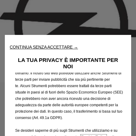
Utilizziamo cookie e/o altri strumenti di tracciamento (gli
“Strumenti”) per assicurarci di offrirti la migliore esperienza sul
nostro sito web. Essi ci consentono di fornirti funzionalità
CONTINUA SENZA ACCETTARE →
fondamentali come la sicurezza, la gestione della rete e
l'accessibilità. Gli Strumenti migliorano l'usabilità e le prestazioni
LA TUA PRIVACY È IMPORTANTE PER
attraverso varie funzioni come il riconoscimento della lingua, i
NOI
risultati di ricerca e, di conseguenza, migliorano ciò che ti
offriamo. Il nostro sito web potrebbe utilizzare anche Strumenti di
Codice
39240651
terze parti per inviare pubblicità che sia più pertinente per
VASCA DI PROTEZIONE
te. Alcuni Strumenti potrebbero essere trattati da terze parti
situate in paesi al di fuori dello Spazio Economico Europeo (SEE)
BAGAGLIAIO -
che potrebbero non aver ancora ricevuto una decisione di
adeguatezza da parte delle autorità europee competenti per la
TERMOFORMATA
protezione dei dati. In questo caso, il trasferimento si basa sul tuo
consenso (Art. 49.1a GDPR).
112,69 €
IVA inclusa/Unità
Se desideri saperne di più sugli Strumenti che utilizziamo e su
P