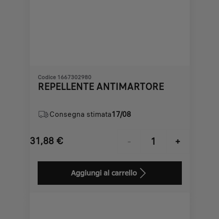
Codice 1667302980
REPELLENTE ANTIMARTORE
Consegna stimata
17/08
31,88
€
-
+
Price
Quantity
is
updated
Aggiungi al carrello
31,88
to:
€
1