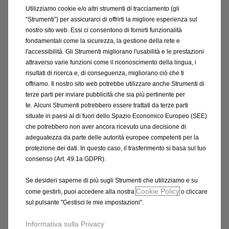
Consegna stimata
17/08
PASSEGGERO A DUE POSTI
Utilizziamo cookie e/o altri strumenti di tracciamento (gli
“Strumenti”) per assicurarci di offrirti la migliore esperienza sul
236,64
€
-
+
nostro sito web. Essi ci consentono di fornirti funzionalità
fondamentali come la sicurezza, la gestione della rete e
Price
Quantity
l'accessibilità. Gli Strumenti migliorano l'usabilità e le prestazioni
is
updated
attraverso varie funzioni come il riconoscimento della lingua, i
Aggiungi al carrello
236,64
to:
risultati di ricerca e, di conseguenza, migliorano ciò che ti
offriamo. Il nostro sito web potrebbe utilizzare anche Strumenti di
€
1
terze parti per inviare pubblicità che sia più pertinente per
te. Alcuni Strumenti potrebbero essere trattati da terze parti
situate in paesi al di fuori dello Spazio Economico Europeo (SEE)
che potrebbero non aver ancora ricevuto una decisione di
adeguatezza da parte delle autorità europee competenti per la
protezione dei dati. In questo caso, il trasferimento si basa sul tuo
consenso (Art. 49.1a GDPR).
Se desideri saperne di più sugli Strumenti che utilizziamo e su
Cookie Policy
come gestirli, puoi accedere alla nostra
o cliccare
sul pulsante "Gestisci le mie impostazioni".
Informativa sulla Privacy