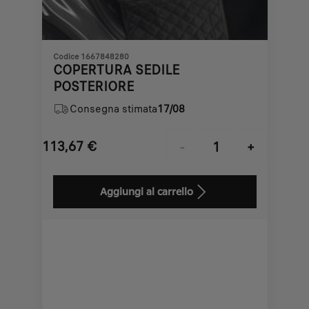
Codice 1667848280
COPERTURA SEDILE
POSTERIORE
Consegna stimata
17/08
113,67
€
-
+
Price
Quantity
is
updated
Aggiungi al carrello
113,67
to:
€
1