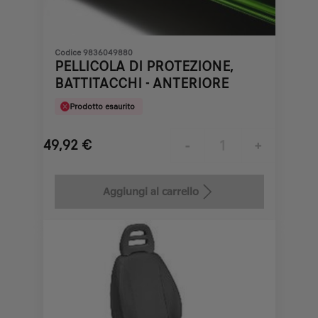
Codice 9836049880
PELLICOLA DI PROTEZIONE,
BATTITACCHI - ANTERIORE
Prodotto esaurito
49,92
€
-
+
Price
Quantity
is
updated
Aggiungi al carrello
49,92
to:
€
1