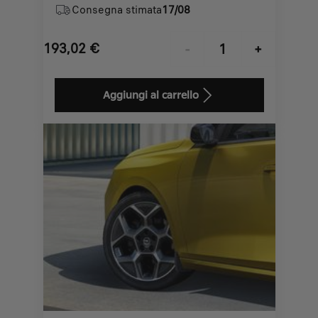
GUIDATORE + PANCHETTA
Consegna stimata
17/08
MODULABILE LATO
PASSEGGERO
193,02
€
-
+
Price
Quantity
is
updated
Aggiungi al carrello
193,02
to:
€
1