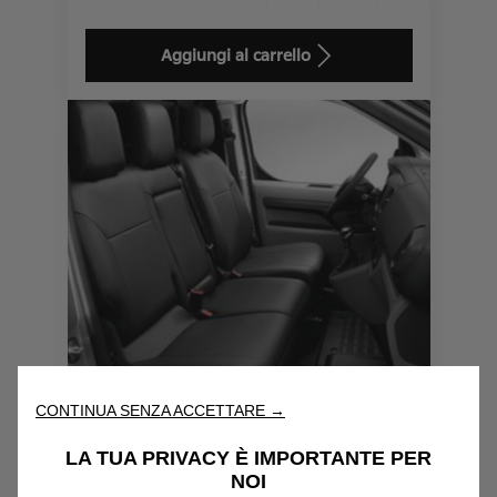
Price
Quantity
is
updated
Aggiungi al carrello
57,86
to:
€
1
CONTINUA SENZA ACCETTARE →
Codice 1614269480
SERIE DI FODERINE
LA TUA PRIVACY È IMPORTANTE PER
COPRISEDILI - SEDILE LATO
NOI
GUIDA E PANCHETTA