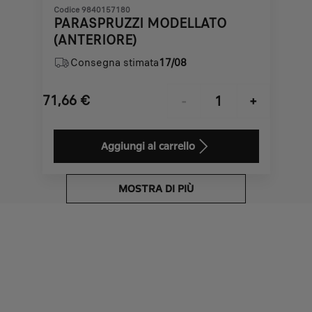
Codice 9840157180
PARASPRUZZI MODELLATO
(ANTERIORE)
Consegna stimata
17/08
71,66
€
-
+
Price
Quantity
is
updated
Aggiungi al carrello
71,66
to:
€
1
MOSTRA DI PIÙ