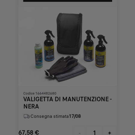
219,11
to:
€
1
Codice 1664482680
VALIGETTA DI MANUTENZIONE -
NERA
Consegna stimata
17/08
67,58
€
-
+