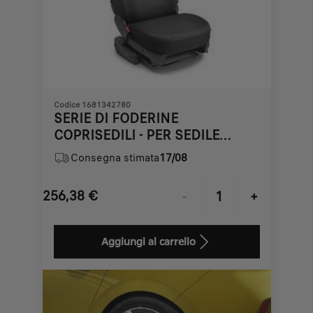
Codice 1681342780
SERIE DI FODERINE
COPRISEDILI - PER SEDILE
ANTERIORE
Consegna stimata
17/08
256,38
€
-
+
Price
Quantity
is
updated
Aggiungi al carrello
256,38
to:
€
1