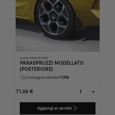
Codice 9840157280
PARASPRUZZI MODELLATO
(POSTERIORE)
Consegna stimata
17/08
71,66
€
-
+
Price
Quantity
is
updated
Aggiungi al carrello
71,66
to: