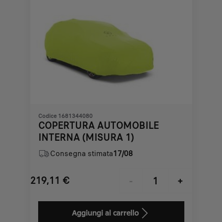
Codice 1681344080
COPERTURA AUTOMOBILE
INTERNA (MISURA 1)
Consegna stimata
17/08
219,11
€
-
+
Price
Quantity
is
updated
Aggiungi al carrello