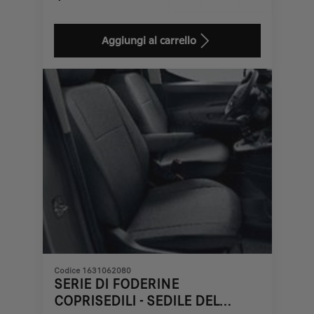
Price
Quantity
is
updated
Aggiungi al carrello
67,58
to:
€
1
Codice 1631062080
SERIE DI FODERINE
COPRISEDILI - SEDILE DEL