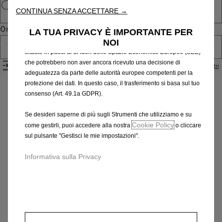
CONTINUA SENZA ACCETTARE →
risultati di ricerca e, di conseguenza, migliorano ciò che ti
offriamo. Il nostro sito web potrebbe utilizzare anche Strumenti di
Ordina per
LA TUA PRIVACY È IMPORTANTE PER
terze parti per inviare pubblicità che sia più pertinente per
NOI
te. Alcuni Strumenti potrebbero essere trattati da terze parti
Tutti i prodotti
situate in paesi al di fuori dello Spazio Economico Europeo (SEE)
che potrebbero non aver ancora ricevuto una decisione di
Filtri
Rimuovi i filtri
adeguatezza da parte delle autorità europee competenti per la
protezione dei dati. In questo caso, il trasferimento si basa sul tuo
Identifica il tuo veicolo
consenso (Art. 49.1a GDPR).
Scegli il metodo per riconoscere il tuo veicolo e inserisci
Se desideri saperne di più sugli Strumenti che utilizziamo e su
le informazioni necessarie per visualizzare gli accessori
Cookie Policy
come gestirli, puoi accedere alla nostra
o cliccare
compatibili.
sul pulsante "Gestisci le mie impostazioni".
Numero targa
Informativa sulla Privacy
Modello
VIN
Numero targa
*