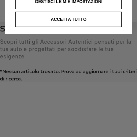
GESTISCI LE MIE IMPOSTAZIONI
IDENTIFICARE IL VEICOLO
ACCETTA TUTTO
Soft & hard top
0
Scopri tutti gli Accessori Autentici pensati per la
tua auto e progettati per soddisfare le tue
esigenze
*Nessun articolo trovato. Prova ad aggiornare i tuoi criteri
di ricerca.