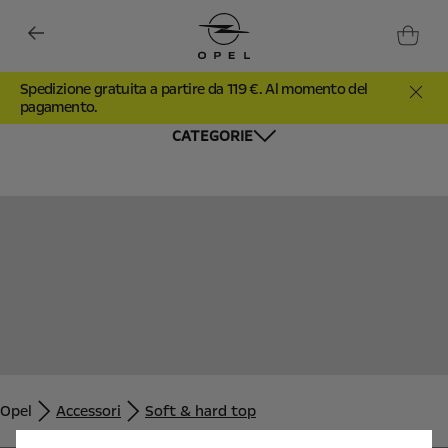
Spedizione gratuita a partire da 119 €. Al momento del
pagamento.
CATEGORIE
Utilizziamo cookie e/o altri strumenti di tracciamento (gli
“Strumenti”) per assicurarci di offrirti la migliore esperienza sul
nostro sito web. Essi ci consentono di fornirti funzionalità
fondamentali come la sicurezza, la gestione della rete e
Opel
Accessori
Soft & hard top
l'accessibilità. Gli Strumenti migliorano l'usabilità e le prestazioni
attraverso varie funzioni come il riconoscimento della lingua, i