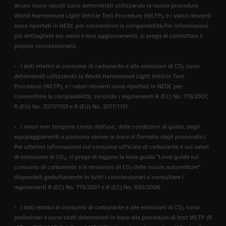
alcuni nuovi veicoli sono determinati utilizzando la nuova procedura
World Harmonised Light Vehicle Test Procedure (WLTP), e i valori rilevanti
sono riportati in NEDC per consentirne la comparabilità.Per informazioni
più dettagliate sui valori e loro aggiornamenti, si prega di contattare il
proprio concessionario.
• I dati relativi al consumo di carburante e alle emissioni di CO
sono
2
determinati utilizzando la World Harmonised Light Vehicle Test
Procedure (WLTP), e i valori rilevanti sono riportati in NEDC per
consentirne la comparabilità, secondo i regolamenti R (EC) No. 715/2007,
R (EU) No. 2017/1153 e R (EU) No. 2017/1151.
• I valori non tengono conto dell'uso, delle condizioni di guida, degli
equipaggiamenti e possono variare in base al formato degli pneumatici.
Per ulteriori informazioni sul consumo ufficiale di carburante e sui valori
di emissione di CO
, si prega di leggere la linea guida "Linea guida sul
2
consumo di carburante e le emissioni di CO
delle nuove autovetture"
2
disponibili gratuitamente in tutti i concessionari o consultare i
regolamenti R (EC) No. 715/2007 e R (EC) No. 692/2008.
• I dati relativi al consumo di carburante e alle emissioni di CO
sono
2
preliminari e sono stati determinati in base alla procedura di test WLTP (R