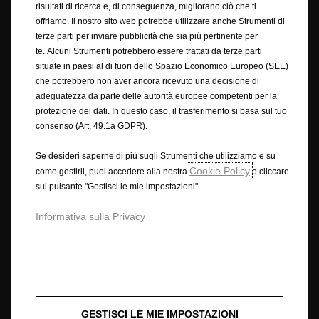
risultati di ricerca e, di conseguenza, migliorano ciò che ti
RECEDERE DAL CONTRATTO QUI
offriamo. Il nostro sito web potrebbe utilizzare anche Strumenti di
terze parti per inviare pubblicità che sia più pertinente per
te. Alcuni Strumenti potrebbero essere trattati da terze parti
Opel utilizzerà ogni ragionevole sforzo per assicurare che i contenuti di
situate in paesi al di fuori dello Spazio Economico Europeo (SEE)
questo sito siano accurati e aggiornati. Ci riserviamo il diritto,
che potrebbero non aver ancora ricevuto una decisione di
comunque, di apportare modifiche in qualsiasi momento, senza alcun
adeguatezza da parte delle autorità europee competenti per la
preavviso, su prezzi, materiali, attrezzature, specifiche, modelli e
protezione dei dati. In questo caso, il trasferimento si basa sul tuo
disponibilità. Le informazioni contenute in questo sito sono destinate ai
consenso (Art. 49.1a GDPR).
clienti di Opel in Europa. La disponibilità delle offerte, la tecnologia e le
attrezzature possono variare da Paese a Paese. A causa della natura dei
Se desideri saperne di più sugli Strumenti che utilizziamo e su
cambiamenti attuati durante gli aggiornamenti annuali, ecc, i prodotti
Cookie Policy
come gestirli, puoi accedere alla nostra
o cliccare
mostrati e i servizi descritti in questo sito possono variare dall'ultima
sul pulsante "Gestisci le mie impostazioni".
specifica. Alcuni dei servizi descritti o mostrati possono essere
disponibili solo in alcuni paesi, o possono essere disponibili solo a
Informativa sulla Privacy
pagamento. Opel si riserva il diritto di modificare le specifiche dei
prodotti in qualsiasi momento, e non si assume alcuna responsabilità per
eventuali reclami o perdite derivanti da un affidamento sui contenuti del
sito.
Nessun affidamento deve essere fatto su una delle dichiarazioni fatte
all'interno del sito e del materiale sul sito fornite "così come sono", senza
alcuna condizione, garanzia o termini di alcun tipo. Di conseguenza, nella
GESTISCI LE MIE IMPOSTAZIONI
misura massima consentita dalla legge, Opel offre il sito sulla base del