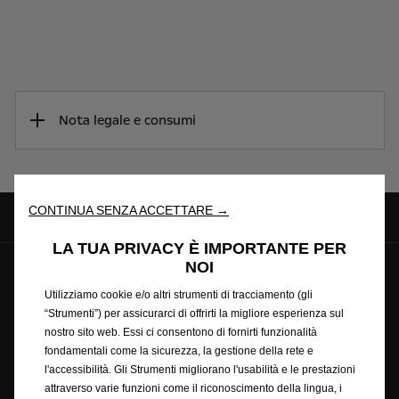
Nota legale e consumi
CONTINUA SENZA ACCETTARE →
LA TUA PRIVACY È IMPORTANTE PER
NOI
© Opel 2025
Copyright
Utilizziamo cookie e/o altri strumenti di tracciamento (gli
Condizioni generali di vendita online accessori
“Strumenti”) per assicurarci di offrirti la migliore esperienza sul
Privacy policy
Cookie policy
Ciclo di guida wltp
nostro sito web. Essi ci consentono di fornirti funzionalità
Note legali
Riciclaggio
Dichiarazione di conformità
fondamentali come la sicurezza, la gestione della rete e
Preferenze sui cookie
Accessibilità
l'accessibilità. Gli Strumenti migliorano l'usabilità e le prestazioni
Condizioni generali di vendita
attraverso varie funzioni come il riconoscimento della lingua, i
Condizioni generali di vendita con finanziamento rateale