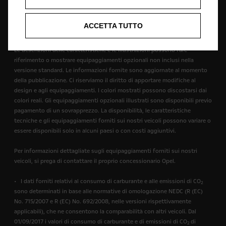
fatto che Opel esclude tutte le rappresentazioni, garanzie e condizioni o
altri termini (compresi, senza limitazione alcuna, qualsiasi condizione
ACCETTA TUTTO
prevista per legge) che per questi termini potrebbe avere effetto in
relazione al sito.
Le descrizioni delle caratteristiche e le illustrazioni possono fare
riferimento o mostrare equipaggiamenti opzionali non inclusi nella
versione standard. Le informazioni fornite sono aggiornate al momento
della pubblicazione. Ci riserviamo il diritto di apportare modifiche al
design e agli equipaggiamenti. I colori mostrati possono discostarsi dai
colori reali. Gli equipaggiamenti opzionali illustrati sono disponibili previo
pagamento di un sovrapprezzo. La disponibilità, le caratteristiche
tecniche e gli equipaggiamenti forniti sui nostri veicoli possono variare o
essere disponibili solo in alcuni paesi o con costi aggiuntivi.
Per informazioni dettagliate sugli equipaggiamenti forniti sui nostri
veicoli, si prega di contattare il proprio concessionario Opel.
• I dati forniti relativi al consumo di carburante e alle emissioni di CO
2
sono determinati in base alle normative di omologazione NEDC (R (EC)
No. 715/2007 e R (EC) No. 692/2008, nelle versioni rispettivamente
applicabili), che ne consentono la comparabilità con altri veicoli. Dal
01/09/2017 i valori di consumo di carburante e di emissioni di CO
di
2