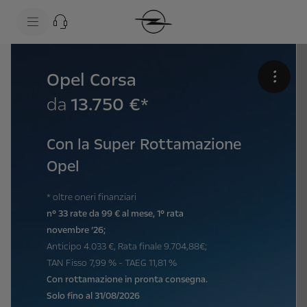
s
k
i
p
t
s
o
k
c
i
Opel Corsa
•
o
p
n
t
da
13.750 €*
t
o
e
n
n
a
t
v
Con la Super Rottamazione
t
i
e
g
Opel
x
a
t
t
i
* oltre oneri finanziari
o
n
n° 33 rate da 99 € al mese, 1° rata
t
novembre ‘26;
e
x
Anticipo 4.033 €, Rata finale 9.704,88€;
t
TAN Fisso 7,99 % - TAEG 11,81 %
Con rottamazione in pronta consegna.
Solo fino al 31/08/2026