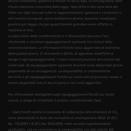
alcuna condizione, garanzia o termini di alcun tipo. Di conseguenza, nella
misura massima consentita dalla legge, Opel offre il sito sulla base del
fatto che Opel esclude tutte le rappresentazioni, garanzie e condizioni o
altri termini (compresi, senza limitazione alcuna, qualsiasi condizione
prevista per legge) che per questi termini potrebbe avere effetto in
relazione al sito.
Le descrizioni delle caratteristiche e le illustrazioni possono fare
riferimento o mostrare equipaggiamenti opzionali non inclusi nella
versione standard. Le informazioni fornite sono aggiornate al momento
della pubblicazione. Ci riserviamo il diritto di apportare modifiche al
design e agli equipaggiamenti. I colori mostrati possono discostarsi dai
colori reali. Gli equipaggiamenti opzionali illustrati sono disponibili previo
pagamento di un sovrapprezzo. La disponibilità, le caratteristiche
tecniche e gli equipaggiamenti forniti sui nostri veicoli possono variare o
essere disponibili solo in alcuni paesi o con costi aggiuntivi.
Per informazioni dettagliate sugli equipaggiamenti forniti sui nostri
veicoli, si prega di contattare il proprio concessionario Opel.
• I dati forniti relativi al consumo di carburante e alle emissioni di CO
2
sono determinati in base alle normative di omologazione NEDC (R (EC)
No. 715/2007 e R (EC) No. 692/2008, nelle versioni rispettivamente
applicabili), che ne consentono la comparabilità con altri veicoli. Dal