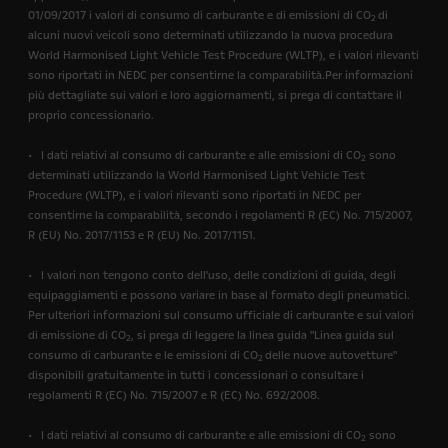
01/09/2017 i valori di consumo di carburante e di emissioni di CO
di
2
alcuni nuovi veicoli sono determinati utilizzando la nuova procedura
World Harmonised Light Vehicle Test Procedure (WLTP), e i valori rilevanti
sono riportati in NEDC per consentirne la comparabilità.Per informazioni
più dettagliate sui valori e loro aggiornamenti, si prega di contattare il
proprio concessionario.
• I dati relativi al consumo di carburante e alle emissioni di CO
sono
2
determinati utilizzando la World Harmonised Light Vehicle Test
Procedure (WLTP), e i valori rilevanti sono riportati in NEDC per
consentirne la comparabilità, secondo i regolamenti R (EC) No. 715/2007,
R (EU) No. 2017/1153 e R (EU) No. 2017/1151.
• I valori non tengono conto dell'uso, delle condizioni di guida, degli
equipaggiamenti e possono variare in base al formato degli pneumatici.
Per ulteriori informazioni sul consumo ufficiale di carburante e sui valori
di emissione di CO
, si prega di leggere la linea guida "Linea guida sul
2
consumo di carburante e le emissioni di CO
delle nuove autovetture"
2
disponibili gratuitamente in tutti i concessionari o consultare i
regolamenti R (EC) No. 715/2007 e R (EC) No. 692/2008.
• I dati relativi al consumo di carburante e alle emissioni di CO
sono
2