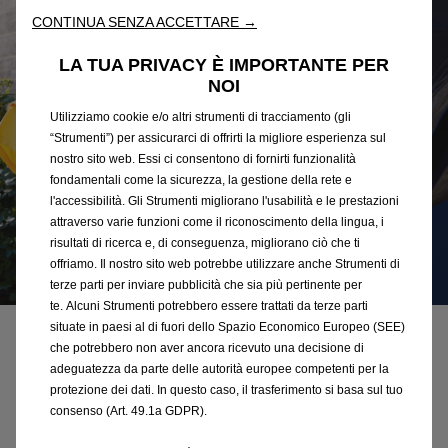
CONTINUA SENZA ACCETTARE →
LA TUA PRIVACY È IMPORTANTE PER
NOI
Utilizziamo cookie e/o altri strumenti di tracciamento (gli
“Strumenti”) per assicurarci di offrirti la migliore esperienza sul
nostro sito web. Essi ci consentono di fornirti funzionalità
fondamentali come la sicurezza, la gestione della rete e
l'accessibilità. Gli Strumenti migliorano l'usabilità e le prestazioni
attraverso varie funzioni come il riconoscimento della lingua, i
risultati di ricerca e, di conseguenza, migliorano ciò che ti
offriamo. Il nostro sito web potrebbe utilizzare anche Strumenti di
terze parti per inviare pubblicità che sia più pertinente per
te. Alcuni Strumenti potrebbero essere trattati da terze parti
situate in paesi al di fuori dello Spazio Economico Europeo (SEE)
che potrebbero non aver ancora ricevuto una decisione di
Perché scegliere l’elettrico?
adeguatezza da parte delle autorità europee competenti per la
protezione dei dati. In questo caso, il trasferimento si basa sul tuo
Acquistando un’auto elettrica hai
consenso (Art. 49.1a GDPR).
diritto a numerosi vantaggi: