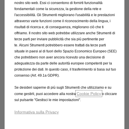
Services? Scopri le soluzioni di protezione degli
nostro sito web. Essi ci consentono di fornirti funzionalità
fondamentali come la sicurezza, la gestione della rete e
pneumatici da abbinare per guidare in tranquillità
l'accessibilità. Gli Strumenti migliorano l'usabilità e le prestazioni
attraverso varie funzioni come il riconoscimento della lingua, i
Il prodotto ti assicura la garanzia Kasko Pneumatici,
risultati di ricerca e, di conseguenza, migliorano ciò che ti
per la copertura dei costi di riparazione o
offriamo. Il nostro sito web potrebbe utilizzare anche Strumenti di
terze parti per inviare pubblicità che sia più pertinente per
sostituzione in caso di foratura accidentale
te. Alcuni Strumenti potrebbero essere trattati da terze parti
durante la circolazione, e servizi di Assistenza
situate in paesi al di fuori dello Spazio Economico Europeo (SEE)
Stradale, come il soccorso stradale e il Dépannage,
che potrebbero non aver ancora ricevuto una decisione di
ovvero la riparazione sul posto.
adeguatezza da parte delle autorità europee competenti per la
protezione dei dati. In questo caso, il trasferimento si basa sul tuo
consenso (Art. 49.1a GDPR).
Una proposta ancora più conveniente grazie ai
vantaggi offerti dalla Rete Convenzionata di dealer
Se desideri saperne di più sugli Strumenti che utilizziamo e su
e centri di riparazione autorizzati.
Cookie Policy
come gestirli, puoi accedere alla nostra
o cliccare
sul pulsante "Gestisci le mie impostazioni".
Kasco Pneumatici
Informativa sulla Privacy
Indennizza i costi di riparazione o sostituzione in
caso di foratura durante la circolazione