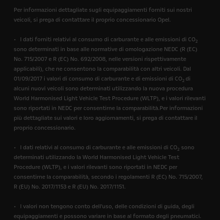
Per informazioni dettagliate sugli equipaggiamenti forniti sui nostri
veicoli, si prega di contattare il proprio concessionario Opel.
• I dati forniti relativi al consumo di carburante e alle emissioni di CO
2
sono determinati in base alle normative di omologazione NEDC (R (EC)
No. 715/2007 e R (EC) No. 692/2008, nelle versioni rispettivamente
applicabili), che ne consentono la comparabilità con altri veicoli. Dal
01/09/2017 i valori di consumo di carburante e di emissioni di CO
di
2
alcuni nuovi veicoli sono determinati utilizzando la nuova procedura
World Harmonised Light Vehicle Test Procedure (WLTP), e i valori rilevanti
sono riportati in NEDC per consentirne la comparabilità.Per informazioni
più dettagliate sui valori e loro aggiornamenti, si prega di contattare il
proprio concessionario.
• I dati relativi al consumo di carburante e alle emissioni di CO
sono
2
determinati utilizzando la World Harmonised Light Vehicle Test
Procedure (WLTP), e i valori rilevanti sono riportati in NEDC per
consentirne la comparabilità, secondo i regolamenti R (EC) No. 715/2007,
R (EU) No. 2017/1153 e R (EU) No. 2017/1151.
• I valori non tengono conto dell'uso, delle condizioni di guida, degli
equipaggiamenti e possono variare in base al formato degli pneumatici.