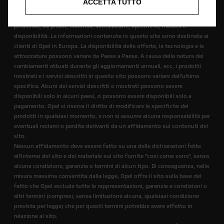
ACCETTA TUTTO
questo sito siano accurati e aggiornati. Ci riserviamo il diritto,
comunque, di apportare modifiche in qualsiasi momento, senza alcun
preavviso, su prezzi, materiali, attrezzature, specifiche, modelli e
disponibilità. Le informazioni contenute in questo sito sono destinate ai
clienti di Opel in Europa. La disponibilità delle offerte, la tecnologia e le
attrezzature possono variare da Paese a Paese. A causa della natura dei
cambiamenti attuati durante gli aggiornamenti annuali, ecc, i prodotti
mostrati e i servizi descritti in questo sito possono variare dall'ultima
specifica. Alcuni dei servizi descritti o mostrati possono essere
disponibili solo in alcuni paesi, o possono essere disponibili solo a
pagamento. Opel si riserva il diritto di modificare le specifiche dei
prodotti in qualsiasi momento, e non si assume alcuna responsabilità per
eventuali reclami o perdite derivanti da un affidamento sui contenuti del
sito.
Nessun affidamento deve essere fatto su una delle dichiarazioni fatte
all'interno del sito e del materiale sul sito fornite "così come sono", senza
alcuna condizione, garanzia o termini di alcun tipo. Di conseguenza, nella
misura massima consentita dalla legge, Opel offre il sito sulla base del
fatto che Opel esclude tutte le rappresentazioni, garanzie e condizioni o
altri termini (compresi, senza limitazione alcuna, qualsiasi condizione
prevista per legge) che per questi termini potrebbe avere effetto in
relazione al sito.