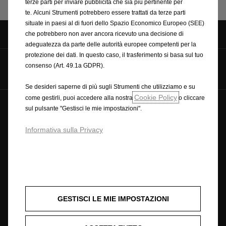
terze parti per inviare pubblicità che sia più pertinente per
te. Alcuni Strumenti potrebbero essere trattati da terze parti
situate in paesi al di fuori dello Spazio Economico Europeo (SEE)
che potrebbero non aver ancora ricevuto una decisione di
adeguatezza da parte delle autorità europee competenti per la
protezione dei dati. In questo caso, il trasferimento si basa sul tuo
consenso (Art. 49.1a GDPR).
Seguici su
Se desideri saperne di più sugli Strumenti che utilizziamo e su
Cookie Policy
come gestirli, puoi accedere alla nostra
o cliccare
sul pulsante "Gestisci le mie impostazioni".
© Opel 2025
Copyright
Condizioni generali di vendita online accessori
Informativa sulla Privacy
Privacy policy
Cookie policy
Ciclo di guida wltp
Note legali
Riciclaggio
Dichiarazione di conformità
Preferenze sui cookie
Accessibilità
Condizioni generali di vendita
Condizioni generali di vendita con finanziamento rateale
RECEDERE DAL CONTRATTO QUI
GESTISCI LE MIE IMPOSTAZIONI
Opel utilizzerà ogni ragionevole sforzo per assicurare che i contenuti di