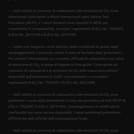
• I dati relativi al consumo di carburante e alle emissioni di CO
sono
2
determinati utilizzando la World Harmonised Light Vehicle Test
Procedure (WLTP), e i valori rilevanti sono riportati in NEDC per
consentirne la comparabilità, secondo i regolamenti R (EC) No. 715/2007,
R (EU) No. 2017/1153 e R (EU) No. 2017/1151.
• I valori non tengono conto dell'uso, delle condizioni di guida, degli
equipaggiamenti e possono variare in base al formato degli pneumatici.
Per ulteriori informazioni sul consumo ufficiale di carburante e sui valori
di emissione di CO
, si prega di leggere la linea guida "Linea guida sul
2
consumo di carburante e le emissioni di CO
delle nuove autovetture"
2
disponibili gratuitamente in tutti i concessionari o consultare i
regolamenti R (EC) No. 715/2007 e R (EC) No. 692/2008.
• I dati relativi al consumo di carburante e alle emissioni di CO
sono
2
preliminari e sono stati determinati in base alla procedura di test WLTP (R
(CE) n. 715/2007, R (UE) n. 2017/1151). L'omologazione e il certificato di
conformità non sono ancora disponibili. I valori preliminari potrebbero
differire dai dati ufficiali dell’omologazione finale.
• I dati relativi al consumo di carburante e alle emissioni di CO
sono
2