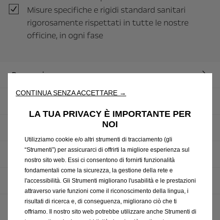
Misure specifiche e rigidi standard sanitari
rigorosamente rispettati in tutte le nostre
officine, in ogni fase
Panoramica
CONTINUA SENZA ACCETTARE →
Controllo di sicurezza
LA TUA PRIVACY È IMPORTANTE PER
NOI
Controllo batteria
Utilizziamo cookie e/o altri strumenti di tracciamento (gli
“Strumenti”) per assicurarci di offrirti la migliore esperienza sul
Controllo freni
nostro sito web. Essi ci consentono di fornirti funzionalità
fondamentali come la sicurezza, la gestione della rete e
Controllo olio
l'accessibilità. Gli Strumenti migliorano l'usabilità e le prestazioni
attraverso varie funzioni come il riconoscimento della lingua, i
risultati di ricerca e, di conseguenza, migliorano ciò che ti
Controllo fari
offriamo. Il nostro sito web potrebbe utilizzare anche Strumenti di