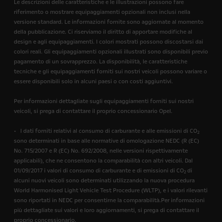
Le descrizioni delle caratteristiche e le illustrazioni possono fare
riferimento o mostrare equipaggiamenti opzionali non inclusi nella
versione standard. Le informazioni fornite sono aggiornate al momento
della pubblicazione. Ci riserviamo il diritto di apportare modifiche al
design e agli equipaggiamenti. I colori mostrati possono discostarsi dai
colori reali. Gli equipaggiamenti opzionali illustrati sono disponibili previo
pagamento di un sovrapprezzo. La disponibilità, le caratteristiche
tecniche e gli equipaggiamenti forniti sui nostri veicoli possono variare o
essere disponibili solo in alcuni paesi o con costi aggiuntivi.
Per informazioni dettagliate sugli equipaggiamenti forniti sui nostri
veicoli, si prega di contattare il proprio concessionario Opel.
• I dati forniti relativi al consumo di carburante e alle emissioni di CO
2
sono determinati in base alle normative di omologazione NEDC (R (EC)
No. 715/2007 e R (EC) No. 692/2008, nelle versioni rispettivamente
applicabili), che ne consentono la comparabilità con altri veicoli. Dal
01/09/2017 i valori di consumo di carburante e di emissioni di CO
di
2
alcuni nuovi veicoli sono determinati utilizzando la nuova procedura
World Harmonised Light Vehicle Test Procedure (WLTP), e i valori rilevanti
sono riportati in NEDC per consentirne la comparabilità.Per informazioni
più dettagliate sui valori e loro aggiornamenti, si prega di contattare il
proprio concessionario.