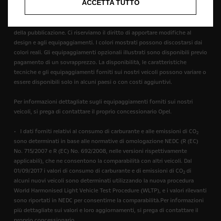
ACCETTA TUTTO
Le descrizioni delle caratteristiche e le illustrazioni possono fare
riferimento o mostrare equipaggiamenti opzionali non inclusi nella
versione standard. Le informazioni fornite sono aggiornate al momento
della pubblicazione. Ci riserviamo il diritto di apportare modifiche al
design e agli equipaggiamenti. I colori mostrati possono discostarsi dai
colori reali. Gli equipaggiamenti opzionali illustrati sono disponibili previo
pagamento di un sovrapprezzo. La disponibilità, le caratteristiche
tecniche e gli equipaggiamenti forniti sui nostri veicoli possono variare o
essere disponibili solo in alcuni paesi o con costi aggiuntivi.
Per informazioni dettagliate sugli equipaggiamenti forniti sui nostri
veicoli, si prega di contattare il proprio concessionario Opel.
• I dati forniti relativi al consumo di carburante e alle emissioni di CO
2
sono determinati in base alle normative di omologazione NEDC (R (EC)
No. 715/2007 e R (EC) No. 692/2008, nelle versioni rispettivamente
applicabili), che ne consentono la comparabilità con altri veicoli. Dal
01/09/2017 i valori di consumo di carburante e di emissioni di CO
di
2
alcuni nuovi veicoli sono determinati utilizzando la nuova procedura
World Harmonised Light Vehicle Test Procedure (WLTP), e i valori rilevanti
sono riportati in NEDC per consentirne la comparabilità.Per informazioni
più dettagliate sui valori e loro aggiornamenti, si prega di contattare il
proprio concessionario.