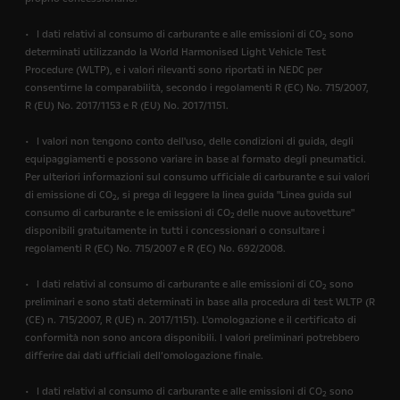
• I dati relativi al consumo di carburante e alle emissioni di CO
sono
2
determinati utilizzando la World Harmonised Light Vehicle Test
Procedure (WLTP), e i valori rilevanti sono riportati in NEDC per
consentirne la comparabilità, secondo i regolamenti R (EC) No. 715/2007,
R (EU) No. 2017/1153 e R (EU) No. 2017/1151.
• I valori non tengono conto dell'uso, delle condizioni di guida, degli
equipaggiamenti e possono variare in base al formato degli pneumatici.
Per ulteriori informazioni sul consumo ufficiale di carburante e sui valori
di emissione di CO
, si prega di leggere la linea guida "Linea guida sul
2
consumo di carburante e le emissioni di CO
delle nuove autovetture"
2
disponibili gratuitamente in tutti i concessionari o consultare i
regolamenti R (EC) No. 715/2007 e R (EC) No. 692/2008.
• I dati relativi al consumo di carburante e alle emissioni di CO
sono
2
preliminari e sono stati determinati in base alla procedura di test WLTP (R
(CE) n. 715/2007, R (UE) n. 2017/1151). L'omologazione e il certificato di
conformità non sono ancora disponibili. I valori preliminari potrebbero
differire dai dati ufficiali dell’omologazione finale.
• I dati relativi al consumo di carburante e alle emissioni di CO
sono
2