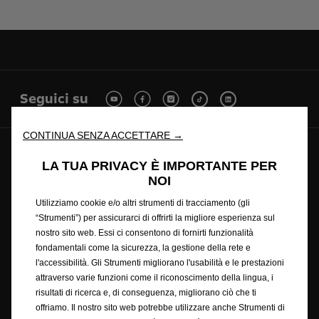
Seguici su
CONTINUA SENZA ACCETTARE →
© Opel 2025
Copyright
LA TUA PRIVACY È IMPORTANTE PER
Condizioni generali di vendita online accessori
NOI
Privacy policy
Cookie policy
Ciclo di guida wltp
Utilizziamo cookie e/o altri strumenti di tracciamento (gli
Note legali
Riciclaggio
Dichiarazione di conformità
“Strumenti”) per assicurarci di offrirti la migliore esperienza sul
Preferenze sui cookie
Accessibilità
nostro sito web. Essi ci consentono di fornirti funzionalità
Condizioni generali di vendita
fondamentali come la sicurezza, la gestione della rete e
Condizioni generali di vendita con finanziamento rateale
l'accessibilità. Gli Strumenti migliorano l'usabilità e le prestazioni
RECEDERE DAL CONTRATTO QUI
attraverso varie funzioni come il riconoscimento della lingua, i
risultati di ricerca e, di conseguenza, migliorano ciò che ti
offriamo. Il nostro sito web potrebbe utilizzare anche Strumenti di
Opel utilizzerà ogni ragionevole sforzo per assicurare che i contenuti di