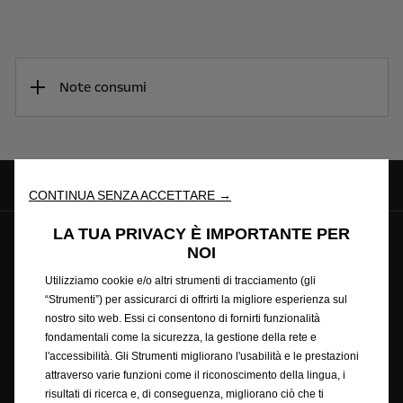
Note consumi
CONTINUA SENZA ACCETTARE →
LA TUA PRIVACY È IMPORTANTE PER
© Opel 2025
Copyright
NOI
Condizioni generali di vendita online accessori
Utilizziamo cookie e/o altri strumenti di tracciamento (gli
Privacy policy
Cookie policy
Ciclo di guida wltp
“Strumenti”) per assicurarci di offrirti la migliore esperienza sul
Note legali
Riciclaggio
Dichiarazione di conformità
nostro sito web. Essi ci consentono di fornirti funzionalità
Preferenze sui cookie
Accessibilità
fondamentali come la sicurezza, la gestione della rete e
Condizioni generali di vendita
l'accessibilità. Gli Strumenti migliorano l'usabilità e le prestazioni
Condizioni generali di vendita con finanziamento rateale
attraverso varie funzioni come il riconoscimento della lingua, i
RECEDERE DAL CONTRATTO QUI
risultati di ricerca e, di conseguenza, migliorano ciò che ti