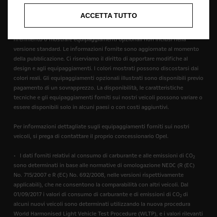
altri termini (compresi, senza limitazione alcuna, qualsiasi condizione
prevista per legge) che per questi termini potrebbe avere effetto in
ACCETTA TUTTO
relazione al sito.
Le descrizioni delle caratteristiche e le illustrazioni possono fare
riferimento o mostrare equipaggiamenti opzionali non inclusi nella
versione standard. Le informazioni fornite sono aggiornate al momento
della pubblicazione. Ci riserviamo il diritto di apportare modifiche al
design e agli equipaggiamenti. I colori mostrati possono discostarsi dai
colori reali. Gli equipaggiamenti opzionali illustrati sono disponibili previo
pagamento di un sovrapprezzo. La disponibilità, le caratteristiche
tecniche e gli equipaggiamenti forniti sui nostri veicoli possono variare o
essere disponibili solo in alcuni paesi o con costi aggiuntivi.
Per informazioni dettagliate sugli equipaggiamenti forniti sui nostri
veicoli, si prega di contattare il proprio concessionario Opel.
• I dati forniti relativi al consumo di carburante e alle emissioni di CO
2
sono determinati in base alle normative di omologazione NEDC (R (EC)
No. 715/2007 e R (EC) No. 692/2008, nelle versioni rispettivamente
applicabili), che ne consentono la comparabilità con altri veicoli. Dal
01/09/2017 i valori di consumo di carburante e di emissioni di CO
di
2
alcuni nuovi veicoli sono determinati utilizzando la nuova procedura
World Harmonised Light Vehicle Test Procedure (WLTP), e i valori rilevanti