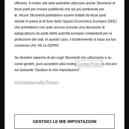
offriamo. Il nostro sito web potrebbe utilizzare anche Strumenti di
terze parti per inviare pubblicità che sia più pertinente per
Opel utilizzerà ogni ragionevole sforzo per assicurare che i contenuti di
te. Alcuni Strumenti potrebbero essere trattati da terze parti
questo sito siano accurati e aggiornati. Ci riserviamo il diritto,
situate in paesi al di fuori dello Spazio Economico Europeo (SEE)
comunque, di apportare modifiche in qualsiasi momento, senza alcun
che potrebbero non aver ancora ricevuto una decisione di
preavviso, su prezzi, materiali, attrezzature, specifiche, modelli e
adeguatezza da parte delle autorità europee competenti per la
disponibilità. Le informazioni contenute in questo sito sono destinate ai
protezione dei dati. In questo caso, il trasferimento si basa sul tuo
clienti di Opel in Europa. La disponibilità delle offerte, la tecnologia e le
consenso (Art. 49.1a GDPR).
attrezzature possono variare da Paese a Paese. A causa della natura dei
cambiamenti attuati durante gli aggiornamenti annuali, ecc, i prodotti
Se desideri saperne di più sugli Strumenti che utilizziamo e su
mostrati e i servizi descritti in questo sito possono variare dall'ultima
Cookie Policy
come gestirli, puoi accedere alla nostra
o cliccare
specifica. Alcuni dei servizi descritti o mostrati possono essere
sul pulsante "Gestisci le mie impostazioni".
disponibili solo in alcuni paesi, o possono essere disponibili solo a
pagamento. Opel si riserva il diritto di modificare le specifiche dei
Informativa sulla Privacy
prodotti in qualsiasi momento, e non si assume alcuna responsabilità per
eventuali reclami o perdite derivanti da un affidamento sui contenuti del
sito.
Nessun affidamento deve essere fatto su una delle dichiarazioni fatte
all'interno del sito e del materiale sul sito fornite "così come sono", senza
alcuna condizione, garanzia o termini di alcun tipo. Di conseguenza, nella
misura massima consentita dalla legge, Opel offre il sito sulla base del
GESTISCI LE MIE IMPOSTAZIONI
fatto che Opel esclude tutte le rappresentazioni, garanzie e condizioni o