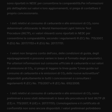
sono riportati in NEDC per consentirne la comparabilità.Per informazioni
più dettagliate sui valori e loro aggiornamenti, si prega di contattare il
proprio concessionario.
• I dati relativi al consumo di carburante e alle emissioni di CO
sono
2
determinati utilizzando la World Harmonised Light Vehicle Test
Procedure (WLTP), e i valori rilevanti sono riportati in NEDC per
consentirne la comparabilità, secondo i regolamenti R (EC) No. 715/2007,
R (EU) No. 2017/1153 e R (EU) No. 2017/1151.
• I valori non tengono conto dell'uso, delle condizioni di guida, degli
equipaggiamenti e possono variare in base al formato degli pneumatici.
Per ulteriori informazioni sul consumo ufficiale di carburante e sui valori
di emissione di CO
, si prega di leggere la linea guida "Linea guida sul
2
consumo di carburante e le emissioni di CO
delle nuove autovetture"
2
disponibili gratuitamente in tutti i concessionari o consultare i
regolamenti R (EC) No. 715/2007 e R (EC) No. 692/2008.
• I dati relativi al consumo di carburante e alle emissioni di CO
sono
2
preliminari e sono stati determinati in base alla procedura di test WLTP (R
(CE) n. 715/2007, R (UE) n. 2017/1151). L'omologazione e il certificato di
conformità non sono ancora disponibili. I valori preliminari potrebbero