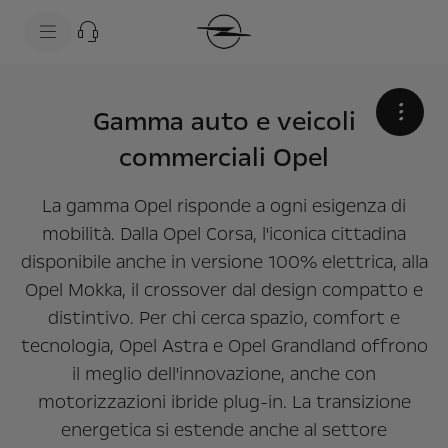
s
k
i
p
t
s
o
k
c
i
•
Gamma auto e veicoli
o
p
n
t
commerciali Opel
t
o
e
n
n
a
t
v
La gamma Opel risponde a ogni esigenza di
t
i
mobilità. Dalla Opel Corsa, l'iconica cittadina
e
g
x
a
disponibile anche in versione 100% elettrica, alla
t
t
i
Opel Mokka, il crossover dal design compatto e
o
n
distintivo. Per chi cerca spazio, comfort e
t
tecnologia, Opel Astra e Opel Grandland offrono
e
x
il meglio dell'innovazione, anche con
t
motorizzazioni ibride plug-in. La transizione
energetica si estende anche al settore