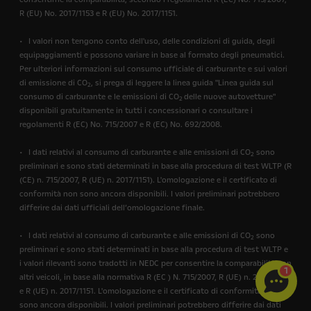
R (EU) No. 2017/1153 e R (EU) No. 2017/1151.
• I valori non tengono conto dell'uso, delle condizioni di guida, degli
equipaggiamenti e possono variare in base al formato degli pneumatici.
Per ulteriori informazioni sul consumo ufficiale di carburante e sui valori
di emissione di CO
, si prega di leggere la linea guida "Linea guida sul
2
consumo di carburante e le emissioni di CO
delle nuove autovetture"
2
disponibili gratuitamente in tutti i concessionari o consultare i
regolamenti R (EC) No. 715/2007 e R (EC) No. 692/2008.
• I dati relativi al consumo di carburante e alle emissioni di CO
sono
2
preliminari e sono stati determinati in base alla procedura di test WLTP (R
(CE) n. 715/2007, R (UE) n. 2017/1151). L'omologazione e il certificato di
conformità non sono ancora disponibili. I valori preliminari potrebbero
differire dai dati ufficiali dell’omologazione finale.
• I dati relativi al consumo di carburante e alle emissioni di CO
sono
2
preliminari e sono stati determinati in base alla procedura di test WLTP e
i valori rilevanti sono tradotti in NEDC per consentire la comparabilità con
1
altri veicoli, in base alla normativa R (EC ) N. 715/2007, R (UE) n. 2017/1153
e R (UE) n. 2017/1151. L'omologazione e il certificato di conformità non
sono ancora disponibili. I valori preliminari potrebbero differire dai dati