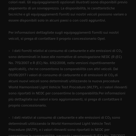
colori reali. Gli equipaggiamenti opzionali illustrati sono disponibili previo
pagamento di un sovrapprezzo. La disponibilità, le caratteristiche
tecniche e gli equipaggiamenti forniti sui nostri veicoli possono variare o
essere disponibili solo in alcuni paesi o con costi aggiuntivi.
Per informazioni dettagliate sugli equipaggiamenti forniti sui nostri
veicoli, si prega di contattare il proprio concessionario Opel.
• I dati forniti relativi al consumo di carburante e alle emissioni di CO
2
sono determinati in base alle normative di omologazione NEDC (R (EC)
No. 715/2007 e R (EC) No. 692/2008, nelle versioni rispettivamente
applicabili), che ne consentono la comparabilità con altri veicoli. Dal
01/09/2017 i valori di consumo di carburante e di emissioni di CO
di
2
alcuni nuovi veicoli sono determinati utilizzando la nuova procedura
World Harmonised Light Vehicle Test Procedure (WLTP), e i valori rilevanti
sono riportati in NEDC per consentirne la comparabilità.Per informazioni
più dettagliate sui valori e loro aggiornamenti, si prega di contattare il
proprio concessionario.
• I dati relativi al consumo di carburante e alle emissioni di CO
sono
2
determinati utilizzando la World Harmonised Light Vehicle Test
Procedure (WLTP), e i valori rilevanti sono riportati in NEDC per
consentirne la comparabilità, secondo i regolamenti R (EC) No. 715/2007,