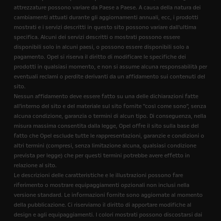
attrezzature possono variare da Paese a Paese. A causa della natura dei
cambiamenti attuati durante gli aggiornamenti annuali, ecc, i prodotti
mostrati e i servizi descritti in questo sito possono variare dall'ultima
specifica. Alcuni dei servizi descritti o mostrati possono essere
disponibili solo in alcuni paesi, o possono essere disponibili solo a
pagamento. Opel si riserva il diritto di modificare le specifiche dei
prodotti in qualsiasi momento, e non si assume alcuna responsabilità per
eventuali reclami o perdite derivanti da un affidamento sui contenuti del
sito.
Nessun affidamento deve essere fatto su una delle dichiarazioni fatte
all'interno del sito e del materiale sul sito fornite "così come sono", senza
alcuna condizione, garanzia o termini di alcun tipo. Di conseguenza, nella
misura massima consentita dalla legge, Opel offre il sito sulla base del
fatto che Opel esclude tutte le rappresentazioni, garanzie e condizioni o
altri termini (compresi, senza limitazione alcuna, qualsiasi condizione
prevista per legge) che per questi termini potrebbe avere effetto in
relazione al sito.
Le descrizioni delle caratteristiche e le illustrazioni possono fare
riferimento o mostrare equipaggiamenti opzionali non inclusi nella
versione standard. Le informazioni fornite sono aggiornate al momento
della pubblicazione. Ci riserviamo il diritto di apportare modifiche al
design e agli equipaggiamenti. I colori mostrati possono discostarsi dai