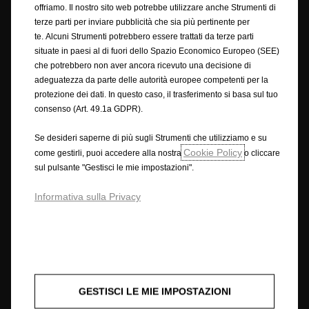
all'interno del sito e del materiale sul sito fornite "così come sono", senza
offriamo. Il nostro sito web potrebbe utilizzare anche Strumenti di
alcuna condizione, garanzia o termini di alcun tipo. Di conseguenza, nella
terze parti per inviare pubblicità che sia più pertinente per
misura massima consentita dalla legge, Opel offre il sito sulla base del
te. Alcuni Strumenti potrebbero essere trattati da terze parti
fatto che Opel esclude tutte le rappresentazioni, garanzie e condizioni o
situate in paesi al di fuori dello Spazio Economico Europeo (SEE)
altri termini (compresi, senza limitazione alcuna, qualsiasi condizione
che potrebbero non aver ancora ricevuto una decisione di
prevista per legge) che per questi termini potrebbe avere effetto in
adeguatezza da parte delle autorità europee competenti per la
relazione al sito.
protezione dei dati. In questo caso, il trasferimento si basa sul tuo
Le descrizioni delle caratteristiche e le illustrazioni possono fare
consenso (Art. 49.1a GDPR).
riferimento o mostrare equipaggiamenti opzionali non inclusi nella
versione standard. Le informazioni fornite sono aggiornate al momento
Se desideri saperne di più sugli Strumenti che utilizziamo e su
della pubblicazione. Ci riserviamo il diritto di apportare modifiche al
Cookie Policy
come gestirli, puoi accedere alla nostra
o cliccare
design e agli equipaggiamenti. I colori mostrati possono discostarsi dai
sul pulsante "Gestisci le mie impostazioni".
colori reali. Gli equipaggiamenti opzionali illustrati sono disponibili previo
pagamento di un sovrapprezzo. La disponibilità, le caratteristiche
Informativa sulla Privacy
tecniche e gli equipaggiamenti forniti sui nostri veicoli possono variare o
essere disponibili solo in alcuni paesi o con costi aggiuntivi.
Per informazioni dettagliate sugli equipaggiamenti forniti sui nostri
veicoli, si prega di contattare il proprio concessionario Opel.
• I dati forniti relativi al consumo di carburante e alle emissioni di CO
2
GESTISCI LE MIE IMPOSTAZIONI
sono determinati in base alle normative di omologazione NEDC (R (EC)
No. 715/2007 e R (EC) No. 692/2008, nelle versioni rispettivamente