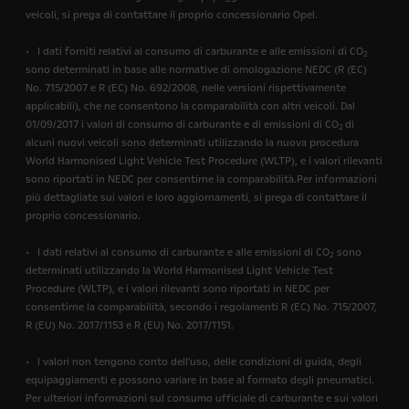
veicoli, si prega di contattare il proprio concessionario Opel.
• I dati forniti relativi al consumo di carburante e alle emissioni di CO
2
sono determinati in base alle normative di omologazione NEDC (R (EC)
No. 715/2007 e R (EC) No. 692/2008, nelle versioni rispettivamente
applicabili), che ne consentono la comparabilità con altri veicoli. Dal
01/09/2017 i valori di consumo di carburante e di emissioni di CO
di
2
alcuni nuovi veicoli sono determinati utilizzando la nuova procedura
World Harmonised Light Vehicle Test Procedure (WLTP), e i valori rilevanti
sono riportati in NEDC per consentirne la comparabilità.Per informazioni
più dettagliate sui valori e loro aggiornamenti, si prega di contattare il
proprio concessionario.
• I dati relativi al consumo di carburante e alle emissioni di CO
sono
2
determinati utilizzando la World Harmonised Light Vehicle Test
Procedure (WLTP), e i valori rilevanti sono riportati in NEDC per
consentirne la comparabilità, secondo i regolamenti R (EC) No. 715/2007,
R (EU) No. 2017/1153 e R (EU) No. 2017/1151.
• I valori non tengono conto dell'uso, delle condizioni di guida, degli
equipaggiamenti e possono variare in base al formato degli pneumatici.
Per ulteriori informazioni sul consumo ufficiale di carburante e sui valori