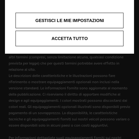
pagamento. Opel si riserva il diritto di modificare le specifiche dei
prodotti in qualsiasi momento, e non si assume alcuna responsabilità per
eventuali reclami o perdite derivanti da un affidamento sui contenuti del
sito.
GESTISCI LE MIE IMPOSTAZIONI
Nessun affidamento deve essere fatto su una delle dichiarazioni fatte
all'interno del sito e del materiale sul sito fornite "così come sono", senza
ACCETTA TUTTO
alcuna condizione, garanzia o termini di alcun tipo. Di conseguenza, nella
misura massima consentita dalla legge, Opel offre il sito sulla base del
fatto che Opel esclude tutte le rappresentazioni, garanzie e condizioni o
altri termini (compresi, senza limitazione alcuna, qualsiasi condizione
prevista per legge) che per questi termini potrebbe avere effetto in
relazione al sito.
Le descrizioni delle caratteristiche e le illustrazioni possono fare
riferimento o mostrare equipaggiamenti opzionali non inclusi nella
versione standard. Le informazioni fornite sono aggiornate al momento
della pubblicazione. Ci riserviamo il diritto di apportare modifiche al
design e agli equipaggiamenti. I colori mostrati possono discostarsi dai
colori reali. Gli equipaggiamenti opzionali illustrati sono disponibili previo
pagamento di un sovrapprezzo. La disponibilità, le caratteristiche
tecniche e gli equipaggiamenti forniti sui nostri veicoli possono variare o
essere disponibili solo in alcuni paesi o con costi aggiuntivi.
Per informazioni dettagliate sugli equipaggiamenti forniti sui nostri