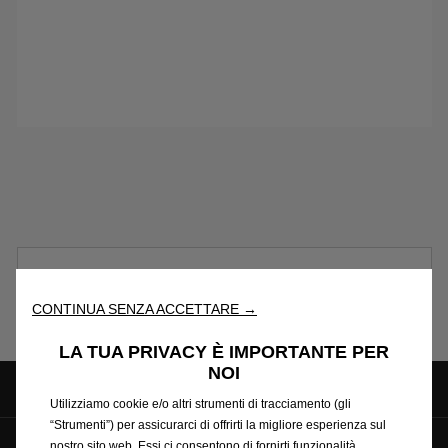
Nota legale e consumi
CONTINUA SENZA ACCETTARE →
LA TUA PRIVACY È IMPORTANTE PER
NOI
Utilizziamo cookie e/o altri strumenti di tracciamento (gli
“Strumenti”) per assicurarci di offrirti la migliore esperienza sul
nostro sito web. Essi ci consentono di fornirti funzionalità