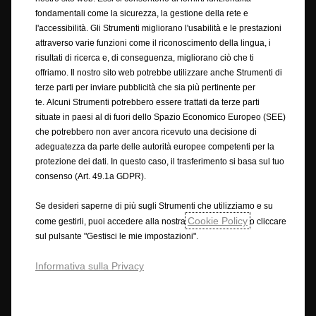
© Opel 2025
Copyright
fondamentali come la sicurezza, la gestione della rete e
Condizioni generali di vendita online accessori
l'accessibilità. Gli Strumenti migliorano l'usabilità e le prestazioni
Privacy policy
Cookie policy
Ciclo di guida wltp
attraverso varie funzioni come il riconoscimento della lingua, i
Note legali
Riciclaggio
Dichiarazione di conformità
risultati di ricerca e, di conseguenza, migliorano ciò che ti
Preferenze sui cookie
Accessibilità
offriamo. Il nostro sito web potrebbe utilizzare anche Strumenti di
Condizioni generali di vendita
terze parti per inviare pubblicità che sia più pertinente per
Condizioni generali di vendita con finanziamento rateale
te. Alcuni Strumenti potrebbero essere trattati da terze parti
RECEDERE DAL CONTRATTO QUI
situate in paesi al di fuori dello Spazio Economico Europeo (SEE)
che potrebbero non aver ancora ricevuto una decisione di
adeguatezza da parte delle autorità europee competenti per la
protezione dei dati. In questo caso, il trasferimento si basa sul tuo
Opel utilizzerà ogni ragionevole sforzo per assicurare che i contenuti di
consenso (Art. 49.1a GDPR).
questo sito siano accurati e aggiornati. Ci riserviamo il diritto,
comunque, di apportare modifiche in qualsiasi momento, senza alcun
Se desideri saperne di più sugli Strumenti che utilizziamo e su
preavviso, su prezzi, materiali, attrezzature, specifiche, modelli e
Cookie Policy
disponibilità. Le informazioni contenute in questo sito sono destinate ai
come gestirli, puoi accedere alla nostra
o cliccare
clienti di Opel in Europa. La disponibilità delle offerte, la tecnologia e le
sul pulsante "Gestisci le mie impostazioni".
attrezzature possono variare da Paese a Paese. A causa della natura dei
cambiamenti attuati durante gli aggiornamenti annuali, ecc, i prodotti
Informativa sulla Privacy
mostrati e i servizi descritti in questo sito possono variare dall'ultima
specifica. Alcuni dei servizi descritti o mostrati possono essere
disponibili solo in alcuni paesi, o possono essere disponibili solo a