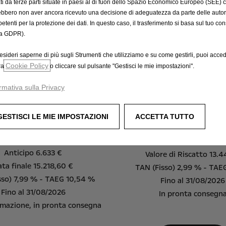
tati da terze parti situate in paesi al di fuori dello Spazio Economico Europeo (SEE) 
ebbero non aver ancora ricevuto una decisione di adeguatezza da parte delle auto
etenti per la protezione dei dati. In questo caso, il trasferimento si basa sul tuo con
a GDPR).
o Mokka Hybrid
Nuovo Mokka El
esideri saperne di più sugli Strumenti che utilizziamo e su come gestirli, puoi acced
Cookie Policy
ra
o cliccare sul pulsante "Gestisci le mie impostazioni".
Edition
Edition
id 145 cv, cambio automatico
rmativa sulla Privacy
54 kWh 156 cv, cambio au
 oltre oneri finanziari: 22.150 €
Da 249 € al mese con Ope
GESTISCI LE MIE IMPOSTAZIONI
ACCETTA TUTTO
a 149 € al mese con Scelta Opel
Primo canone anticipato 1
a rata a novembre 2026
35 canoni mensili
Anticipo 6.633 €
Valore di Riscatto 13.
ata finale 15.218,60 €
TAN (Fisso) 2,99 % - TAE
sso) 7,99 % - TAEG 10,54 %
Fino al 31/08/2026
Fino al 31/08/2026
In pronta consegn
mazione, in pronta consegna