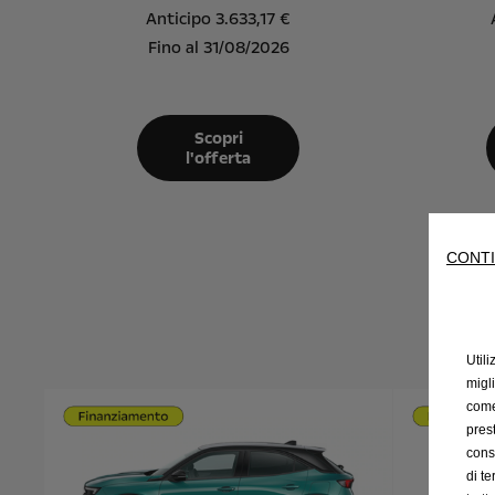
Anticipo 3.633,17 €
Fino al 31/08/2026
Scopri
l'offerta
CONTI
Utili
migl
come 
prest
cons
di t