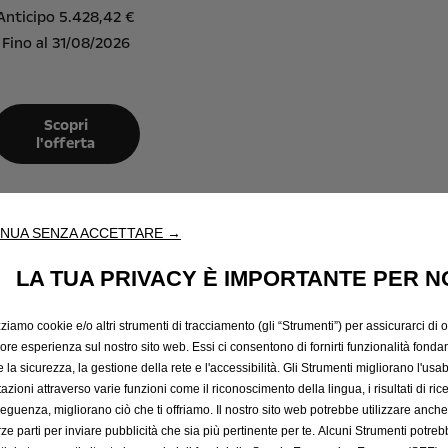
Anticipo 5.428,42 €
Fino al 31/08/2026
Scopri
l'offerta
NUA SENZA ACCETTARE →
Nuovo Mokka
LA TUA PRIVACY È IMPORTANTE PER N
zziamo cookie e/o altri strumenti di tracciamento (gli “Strumenti”) per assicurarci di off
iore esperienza sul nostro sito web. Essi ci consentono di fornirti funzionalità fonda
la sicurezza, la gestione della rete e l'accessibilità. Gli Strumenti migliorano l'usabi
azioni attraverso varie funzioni come il riconoscimento della lingua, i risultati di rice
eguenza, migliorano ciò che ti offriamo. Il nostro sito web potrebbe utilizzare anch
erze parti per inviare pubblicità che sia più pertinente per te. Alcuni Strumenti potre