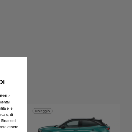
OI
rirti la
mentali
lità e le
rca e, di
e Strumenti
bbero essere