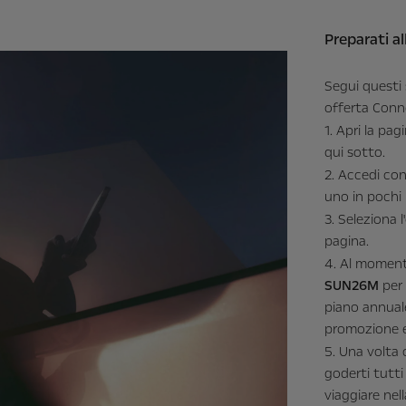
Preparati a
Segui questi 
offerta Conn
1. Apri la pag
qui sotto.
2. Accedi co
uno in pochi 
3. Seleziona 
pagina.
4. Al momento
SUN26M
per 
piano annuale
promozione e
5. Una volta 
goderti tutti
viaggiare nel