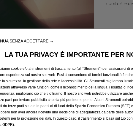
comfort e dell
NUA SENZA ACCETTARE →
LA TUA PRIVACY È IMPORTANTE PER N
, può variare in base al modello della tua Opel e alle specifiche del veicolo. Puoi visua
zziamo cookie e/o altri strumenti di tracciamento (gli “Strumenti”) per assicurarci di off
30% sul piano annuale saranno entrambi applicati al termine dell’abbonamento in corso
iore esperienza sul nostro sito web. Essi ci consentono di fornirti funzionalità fonda
zo promozionale verrà applicato automaticamente.
la sicurezza, la gestione della rete e l'accessibilità. Gli Strumenti migliorano l'usabi
l’abbonamento in qualsiasi momento.
azioni attraverso varie funzioni come il riconoscimento della lingua, i risultati di rice
eguenza, migliorano ciò che ti offriamo. Il nostro sito web potrebbe utilizzare anch
erze parti per inviare pubblicità che sia più pertinente per te. Alcuni Strumenti potre
Contatta il Concessionario
tati da terze parti situate in paesi al di fuori dello Spazio Economico Europeo (SEE) 
ebbero non aver ancora ricevuto una decisione di adeguatezza da parte delle auto
etenti per la protezione dei dati. In questo caso, il trasferimento si basa sul tuo con
a GDPR).