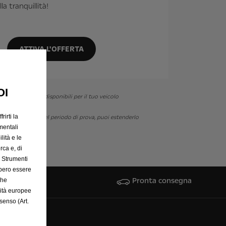
a tranquillità!
ATTIVA L'OFFERTA
OI
lizzare i servizi disponibili per il tuo veicolo
rirti la
. Se sei ancora nel periodo di prova, puoi estenderlo
mentali
lità e le
rca e, di
e Strumenti
bbero essere
Pronta consegna
che
rità europee
senso (Art.