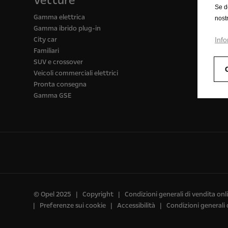
Vetture
Se d
Gamma elettrica
nost
Gamma ibrido plug-in
City car
Info
Familiari
SUV e crossover
Veicoli commerciali elettrici
Pronta consegna
Gamma GSE
© Opel 2025
Copyright
Condizioni generali di vendita onl
Preferenze sui cookie
Accessibilità
Condizioni generali 