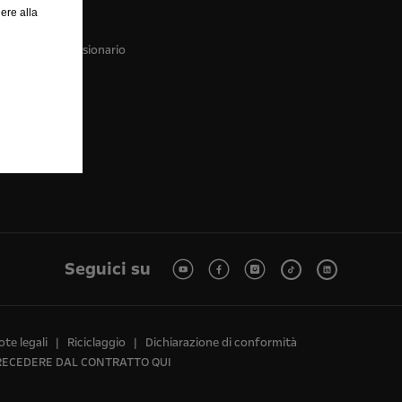
hi siamo
ere alla
ntattaci
tatta il concessionario
di
Seguici su
te legali
Riciclaggio
Dichiarazione di conformità
RECEDERE DAL CONTRATTO QUI