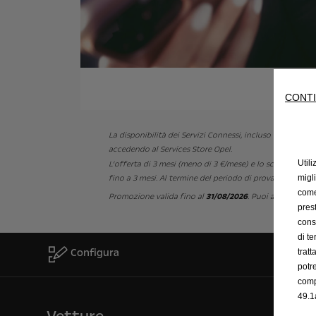
CONTI
La disponibilità dei Servizi Connessi, incluso Connect PLUS
accedendo al Services Store Opel.
Utili
L’offerta di 3 mesi (meno di 3 €/mese) e lo sconto del 
migl
fino a 3 mesi. Al termine del periodo di prova, il prez
come 
Promozione valida fino al
31/08/2026
. Puoi annullare 
prest
cons
di t
Configura
trat
potr
comp
49.1