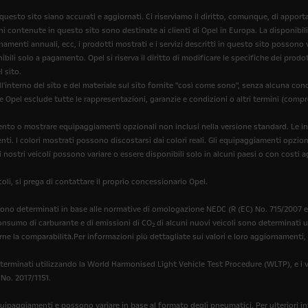
 questo sito siano accurati e aggiornati. Ci riserviamo il diritto, comunque, di appo
oni contenute in questo sito sono destinate ai clienti di Opel in Europa. La disponibil
menti annuali, ecc, i prodotti mostrati e i servizi descritti in questo sito possono var
bili solo a pagamento. Opel si riserva il diritto di modificare le specifiche dei pro
 sito.
'interno del sito e del materiale sul sito fornite "così come sono", senza alcuna con
he Opel esclude tutte le rappresentazioni, garanzie e condizioni o altri termini (compr
erimento o mostrare equipaggiamenti opzionali non inclusi nella versione standard. Le
enti. I colori mostrati possono discostarsi dai colori reali. Gli equipaggiamenti opzio
i nostri veicoli possono variare o essere disponibili solo in alcuni paesi o con costi a
oli, si prega di contattare il proprio concessionario Opel.
ono determinati in base alle normative di omologazione NEDC (R (EC) No. 715/2007 e R
 consumo di carburante e di emissioni di CO
di alcuni nuovi veicoli sono determinati
2
rne la comparabilità.Per informazioni più dettagliate sui valori e loro aggiornamenti, 
erminati utilizzando la World Harmonised Light Vehicle Test Procedure (WLTP), e i val
 No. 2017/1151.
quipaggiamenti e possono variare in base al formato degli pneumatici. Per ulteriori i