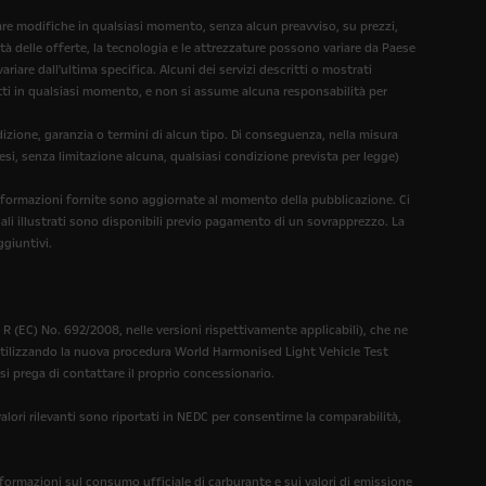
rtare modifiche in qualsiasi momento, senza alcun preavviso, su prezzi,
ità delle offerte, la tecnologia e le attrezzature possono variare da Paese
iare dall'ultima specifica. Alcuni dei servizi descritti o mostrati
dotti in qualsiasi momento, e non si assume alcuna responsabilità per
dizione, garanzia o termini di alcun tipo. Di conseguenza, nella misura
esi, senza limitazione alcuna, qualsiasi condizione prevista per legge)
 informazioni fornite sono aggiornate al momento della pubblicazione. Ci
nali illustrati sono disponibili previo pagamento di un sovrapprezzo. La
ggiuntivi.
 (EC) No. 692/2008, nelle versioni rispettivamente applicabili), che ne
 utilizzando la nuova procedura World Harmonised Light Vehicle Test
si prega di contattare il proprio concessionario.
ori rilevanti sono riportati in NEDC per consentirne la comparabilità,
nformazioni sul consumo ufficiale di carburante e sui valori di emissione