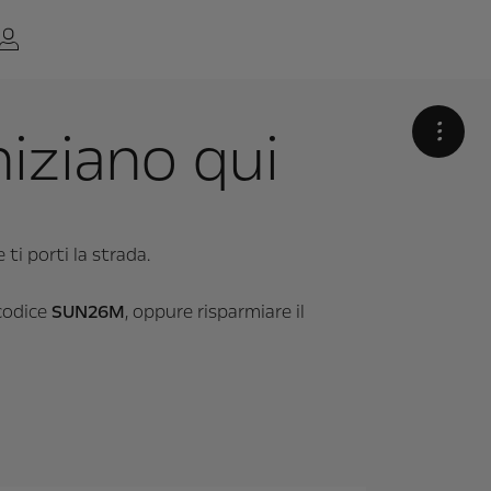
iniziano qui
•
ti porti la strada.
 codice
SUN26M
, oppure risparmiare il