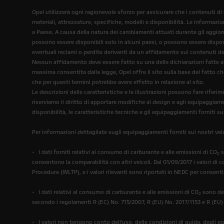
Opel utilizzerà ogni ragionevole sforzo per assicurare che i contenuti di
materiali, attrezzature, specifiche, modelli e disponibilità. Le informazi
a Paese. A causa della natura dei cambiamenti attuati durante gli aggiorna
possono essere disponibili solo in alcuni paesi, o possono essere disponi
eventuali reclami o perdite derivanti da un affidamento sui contenuti del
Nessun affidamento deve essere fatto su una delle dichiarazioni fatte all
massima consentita dalla legge, Opel offre il sito sulla base del fatto c
che per questi termini potrebbe avere effetto in relazione al sito.
Le descrizioni delle caratteristiche e le illustrazioni possono fare rif
riserviamo il diritto di apportare modifiche al design e agli equipaggiam
disponibilità, le caratteristiche tecniche e gli equipaggiamenti forniti su
Per informazioni dettagliate sugli equipaggiamenti forniti sui nostri veic
• I dati forniti relativi al consumo di carburante e alle emissioni di CO
s
2
consentono la comparabilità con altri veicoli. Dal 01/09/2017 i valori di
Procedure (WLTP), e i valori rilevanti sono riportati in NEDC per consenti
• I dati relativi al consumo di carburante e alle emissioni di CO
sono det
2
secondo i regolamenti R (EC) No. 715/2007, R (EU) No. 2017/1153 e R (EU)
• I valori non tengono conto dell'uso, delle condizioni di guida, degli e