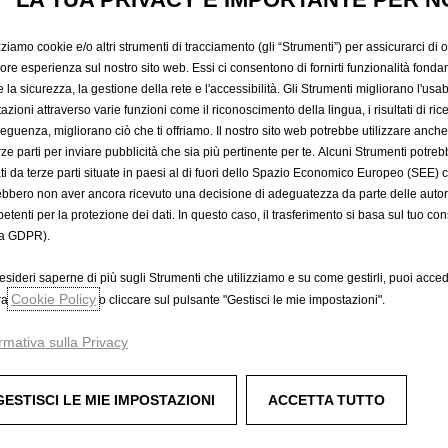
rzo pilastro della filosofia Opel Minded
, quello della
soste
zziamo cookie e/o altri strumenti di tracciamento (gli “Strumenti”) per assicurarci di off
 possibile sviluppare tecnologie capaci di creare veicoli in 
iore esperienza sul nostro sito web. Essi ci consentono di fornirti funzionalità fonda
 ibride
, ma anche tutti quegli strumenti digitali, l’intellige
la sicurezza, la gestione della rete e l'accessibilità. Gli Strumenti migliorano l'usabi
chiave sostenibile.
azioni attraverso varie funzioni come il riconoscimento della lingua, i risultati di rice
e i giovani di domani guideranno esclusivamente veicoli a 
eguenza, migliorano ciò che ti offriamo. Il nostro sito web potrebbe utilizzare anch
erze parti per inviare pubblicità che sia più pertinente per te. Alcuni Strumenti potre
come dimostra la sua
gamma elettrica
.
tati da terze parti situate in paesi al di fuori dello Spazio Economico Europeo (SEE) 
plicata alla mobilità e alla generazione dell’energia, per cr
ebbero non aver ancora ricevuto una decisione di adeguatezza da parte delle auto
isponibili presso tutte le case
e in tutti i condomini, alim
etenti per la protezione dei dati. In questo caso, il trasferimento si basa sul tuo con
a GDPR).
ziata, partendo da Opel
: l’obiettivo sarà quello di arrivare 
esideri saperne di più sugli Strumenti che utilizziamo e su come gestirli, puoi acced
Cookie Policy
ra
o cliccare sul pulsante "Gestisci le mie impostazioni".
rmativa sulla Privacy
r saperne di più su di 
GESTISCI LE MIE IMPOSTAZIONI
ACCETTA TUTTO