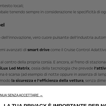
ntesto locali;
bale tenendo sempre in considerazione le specificità di og
pel
dell’innovazione, vero cuore pulsante dell’industria autom
temi avanzati di
smart drive
come il Cruise Control Adattiv
al centro della propria corsia. E ancora, al freno di stazion
liLux Led Matrix
, ossia della tecnologia che prevede
l’atti
erna è scarsa (ad esempio di notte oppure in assenza di la
r modo
la sicurezza e l’efficienza della vettura
, senza dime
NUA SENZA ACCETTARE →
i Opel
LA TUA PRIVACY È IMPORTANTE PER N