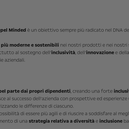
 Opel Minded
è un obiettivo sempre più radicato nel DNA d
 più moderne e sostenibili
nei nostri prodotti e nei nostri 
ttutto al sostegno dell’
inclusività
, dell’
innovazione
e dell
e aziendali.
el parte dai propri dipendenti
, creando una forte
inclus
ce al successo dell’azienda con prospettive ed esperienze 
orizzando le differenze di ciascuno.
ssibilità di essere più agili e di riuscire a soddisfare al megl
imento di una
strategia relativa a diversità
e
inclusione
bas