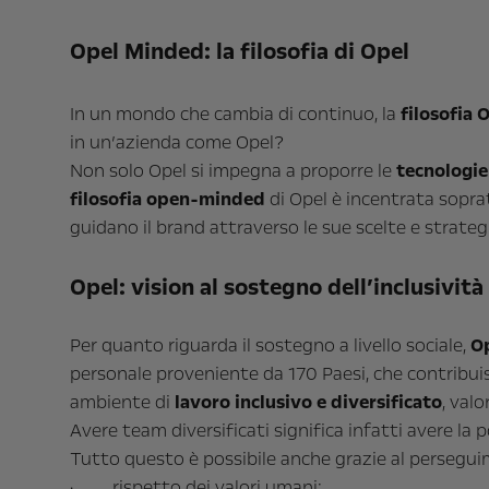
Opel Minded: la filosofia di Opel
In un mondo che cambia di continuo, la
filosofia
in un’azienda come Opel?
Non solo Opel si impegna a proporre le
tecnologie
filosofia open-minded
di Opel è incentrata sopra
guidano il brand attraverso le sue scelte e strategi
Opel: vision al sostegno dell’inclusività
Per quanto riguarda il sostegno a livello sociale,
Op
personale proveniente da 170 Paesi, che contribuis
ambiente di
lavoro inclusivo e diversificato
, val
Avere team diversificati significa infatti avere la po
Tutto questo è possibile anche grazie al persegu
· rispetto dei valori umani;