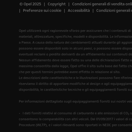
© Opel 2025
Copyright
Condizioni generali di vendita onl
Preferenze sui cookie
Accessibilità
Condizioni generali 
Opel utilizzerà ogni ragionevole sforzo per assicurare che i contenuti di
materiali, attrezzature, specifiche, modelli e disponibilità. Le informazi
a Paese. A causa della natura dei cambiamenti attuati durante gli aggiorna
possono essere disponibili solo in alcuni paesi, o possono essere disponi
eventuali reclami o perdite derivanti da un affidamento sui contenuti del
Nessun affidamento deve essere fatto su una delle dichiarazioni fatte all
massima consentita dalla legge, Opel offre il sito sulla base del fatto c
che per questi termini potrebbe avere effetto in relazione al sito.
Le descrizioni delle caratteristiche e le illustrazioni possono fare rif
riserviamo il diritto di apportare modifiche al design e agli equipaggiam
disponibilità, le caratteristiche tecniche e gli equipaggiamenti forniti su
Per informazioni dettagliate sugli equipaggiamenti forniti sui nostri veic
• I dati forniti relativi al consumo di carburante e alle emissioni di CO
s
2
consentono la comparabilità con altri veicoli. Dal 01/09/2017 i valori di
Procedure (WLTP), e i valori rilevanti sono riportati in NEDC per consenti