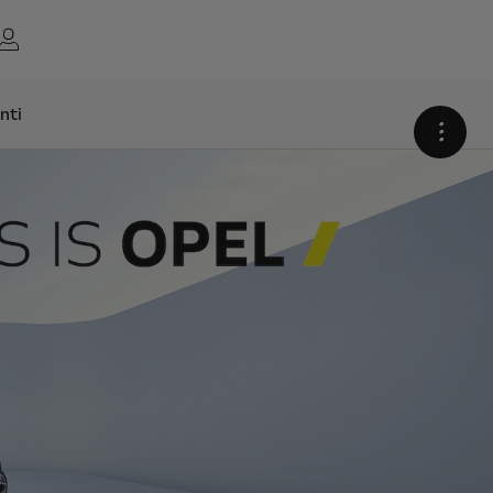
nti
•