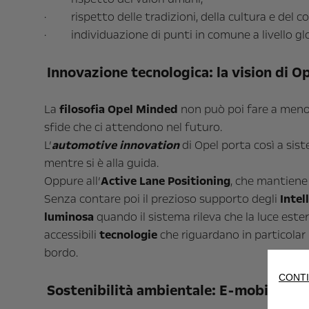
· rispetto delle tradizioni, della cultura e del co
· individuazione di punti in comune a livello glo
Innovazione tecnologica: la vision di O
La
filosofia Opel Minded
non può poi fare a meno 
sfide che ci attendono nel futuro.
L’
automotive innovation
di Opel porta così a sis
mentre si è alla guida.
Oppure all’
Active Lane Positioning
, che mantiene 
Senza contare poi il prezioso supporto degli
Intel
luminosa
quando il sistema rileva che la luce est
accessibili
tecnologie
che riguardano in particola
bordo.
CONTI
Sostenibilità ambientale: E-mobility d