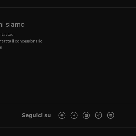
hi siamo
ntattaci
tatta il concessionario
di
Seguici su