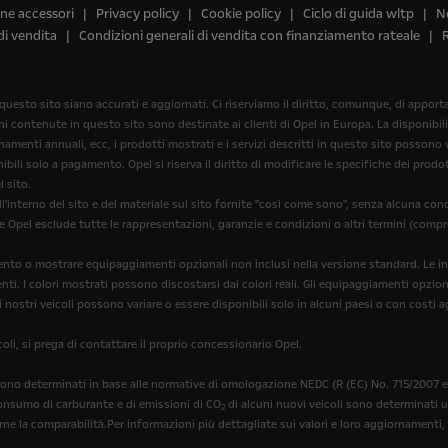
ine accessori
Privacy policy
Cookie policy
Ciclo di guida wltp
No
di vendita
Condizioni generali di vendita con finanziamento rateale
 questo sito siano accurati e aggiornati. Ci riserviamo il diritto, comunque, di appo
oni contenute in questo sito sono destinate ai clienti di Opel in Europa. La disponibil
menti annuali, ecc, i prodotti mostrati e i servizi descritti in questo sito possono var
bili solo a pagamento. Opel si riserva il diritto di modificare le specifiche dei pro
 sito.
'interno del sito e del materiale sul sito fornite "così come sono", senza alcuna con
he Opel esclude tutte le rappresentazioni, garanzie e condizioni o altri termini (compr
erimento o mostrare equipaggiamenti opzionali non inclusi nella versione standard. Le
enti. I colori mostrati possono discostarsi dai colori reali. Gli equipaggiamenti opzio
i nostri veicoli possono variare o essere disponibili solo in alcuni paesi o con costi a
oli, si prega di contattare il proprio concessionario Opel.
ono determinati in base alle normative di omologazione NEDC (R (EC) No. 715/2007 e R
 consumo di carburante e di emissioni di CO
di alcuni nuovi veicoli sono determinati
2
rne la comparabilità.Per informazioni più dettagliate sui valori e loro aggiornamenti, 