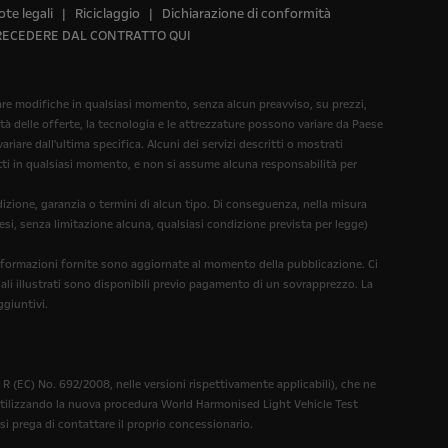
te legali
Riciclaggio
Dichiarazione di conformità
RECEDERE DAL CONTRATTO QUI
rtare modifiche in qualsiasi momento, senza alcun preavviso, su prezzi,
ità delle offerte, la tecnologia e le attrezzature possono variare da Paese
iare dall'ultima specifica. Alcuni dei servizi descritti o mostrati
dotti in qualsiasi momento, e non si assume alcuna responsabilità per
dizione, garanzia o termini di alcun tipo. Di conseguenza, nella misura
esi, senza limitazione alcuna, qualsiasi condizione prevista per legge)
 informazioni fornite sono aggiornate al momento della pubblicazione. Ci
nali illustrati sono disponibili previo pagamento di un sovrapprezzo. La
ggiuntivi.
 (EC) No. 692/2008, nelle versioni rispettivamente applicabili), che ne
 utilizzando la nuova procedura World Harmonised Light Vehicle Test
si prega di contattare il proprio concessionario.