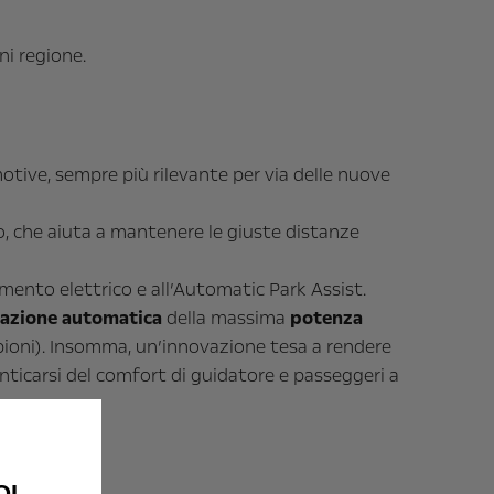
ni regione.
otive, sempre più rilevante per via delle nuove
o, che aiuta a mantenere le giuste distanze
amento elettrico e all’Automatic Park Assist.
vazione automatica
della massima
potenza
mpioni). Insomma, un’innovazione tesa a rendere
nticarsi del comfort di guidatore e passeggeri a
OI