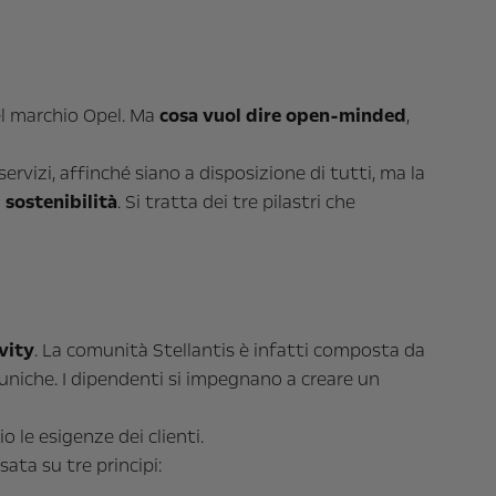
el marchio Opel. Ma
cosa vuol dire open-minded
,
servizi, affinché siano a disposizione di tutti, ma la
a
sostenibilità
. Si tratta dei tre pilastri che
ivity
. La comunità Stellantis è infatti composta da
uniche. I dipendenti si impegnano a creare un
io le esigenze dei clienti.
ata su tre principi: