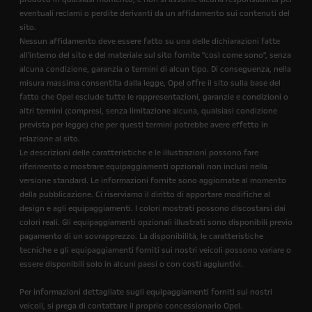
eventuali reclami o perdite derivanti da un affidamento sui contenuti del
sito.
Nessun affidamento deve essere fatto su una delle dichiarazioni fatte
all'interno del sito e del materiale sul sito fornite "così come sono", senza
alcuna condizione, garanzia o termini di alcun tipo. Di conseguenza, nella
misura massima consentita dalla legge, Opel offre il sito sulla base del
fatto che Opel esclude tutte le rappresentazioni, garanzie e condizioni o
altri termini (compresi, senza limitazione alcuna, qualsiasi condizione
prevista per legge) che per questi termini potrebbe avere effetto in
relazione al sito.
Le descrizioni delle caratteristiche e le illustrazioni possono fare
riferimento o mostrare equipaggiamenti opzionali non inclusi nella
versione standard. Le informazioni fornite sono aggiornate al momento
della pubblicazione. Ci riserviamo il diritto di apportare modifiche al
design e agli equipaggiamenti. I colori mostrati possono discostarsi dai
colori reali. Gli equipaggiamenti opzionali illustrati sono disponibili previo
pagamento di un sovrapprezzo. La disponibilità, le caratteristiche
tecniche e gli equipaggiamenti forniti sui nostri veicoli possono variare o
essere disponibili solo in alcuni paesi o con costi aggiuntivi.
Per informazioni dettagliate sugli equipaggiamenti forniti sui nostri
veicoli, si prega di contattare il proprio concessionario Opel.