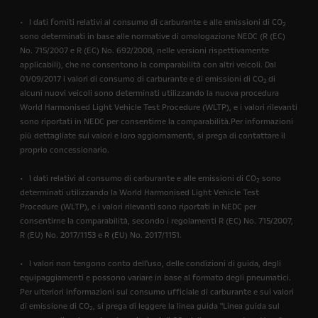
• I dati forniti relativi al consumo di carburante e alle emissioni di CO
2
sono determinati in base alle normative di omologazione NEDC (R (EC)
No. 715/2007 e R (EC) No. 692/2008, nelle versioni rispettivamente
applicabili), che ne consentono la comparabilità con altri veicoli. Dal
01/09/2017 i valori di consumo di carburante e di emissioni di CO
di
2
alcuni nuovi veicoli sono determinati utilizzando la nuova procedura
World Harmonised Light Vehicle Test Procedure (WLTP), e i valori rilevanti
sono riportati in NEDC per consentirne la comparabilità.Per informazioni
più dettagliate sui valori e loro aggiornamenti, si prega di contattare il
proprio concessionario.
• I dati relativi al consumo di carburante e alle emissioni di CO
sono
2
determinati utilizzando la World Harmonised Light Vehicle Test
Procedure (WLTP), e i valori rilevanti sono riportati in NEDC per
consentirne la comparabilità, secondo i regolamenti R (EC) No. 715/2007,
R (EU) No. 2017/1153 e R (EU) No. 2017/1151.
• I valori non tengono conto dell'uso, delle condizioni di guida, degli
equipaggiamenti e possono variare in base al formato degli pneumatici.
Per ulteriori informazioni sul consumo ufficiale di carburante e sui valori
di emissione di CO
, si prega di leggere la linea guida "Linea guida sul
2