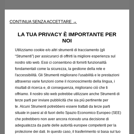
CONTINUA SENZA ACCETTARE →
LA TUA PRIVACY È IMPORTANTE PER
NOI
Utilizziamo cookie e/o altri strumenti di tracciamento (gli
“Strumenti”) per assicurarci di offrirti la migliore esperienza sul
nostro sito web. Essi ci consentono di fornirti funzionalità
fondamentali come la sicurezza, la gestione della rete e
l'accessibilità. Gli Strumenti migliorano l'usabilità e le prestazioni
attraverso varie funzioni come il riconoscimento della lingua, i
risultati di ricerca e, di conseguenza, migliorano ciò che ti
offriamo. Il nostro sito web potrebbe utilizzare anche Strumenti di
terze parti per inviare pubblicità che sia più pertinente per
PACCHETTI: L'OFFERTA COMPLETA
te. Alcuni Strumenti potrebbero essere trattati da terze parti
situate in paesi al di fuori dello Spazio Economico Europeo (SEE)
"Mi piace avere la comodità di un servizio "all
che potrebbero non aver ancora ricevuto una decisione di
inclusive".
adeguatezza da parte delle autorità europee competenti per la
protezione dei dati. In questo caso, il trasferimento si basa sul tuo