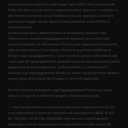
misura massima consentita dalla legge, Opel offre il sito sulla base del
fatto che Opel esclude tutte le rappresentazioni, garanzie e condizioni o
altri termini (compresi, senza limitazione alcuna, qualsiasi condizione
prevista per legge) che per questi termini potrebbe avere effetto in
relazione al sito.
Le descrizioni delle caratteristiche e le illustrazioni possono fare
riferimento o mostrare equipaggiamenti opzionali non inclusi nella
versione standard. Le informazioni fornite sono aggiornate al momento
della pubblicazione. Ci riserviamo il diritto di apportare modifiche al
design e agli equipaggiamenti. I colori mostrati possono discostarsi dai
colori reali. Gli equipaggiamenti opzionali illustrati sono disponibili previo
pagamento di un sovrapprezzo. La disponibilità, le caratteristiche
tecniche e gli equipaggiamenti forniti sui nostri veicoli possono variare o
essere disponibili solo in alcuni paesi o con costi aggiuntivi.
Per informazioni dettagliate sugli equipaggiamenti forniti sui nostri
veicoli, si prega di contattare il proprio concessionario Opel.
• I dati forniti relativi al consumo di carburante e alle emissioni di CO
2
sono determinati in base alle normative di omologazione NEDC (R (EC)
No. 715/2007 e R (EC) No. 692/2008, nelle versioni rispettivamente
applicabili), che ne consentono la comparabilità con altri veicoli. Dal