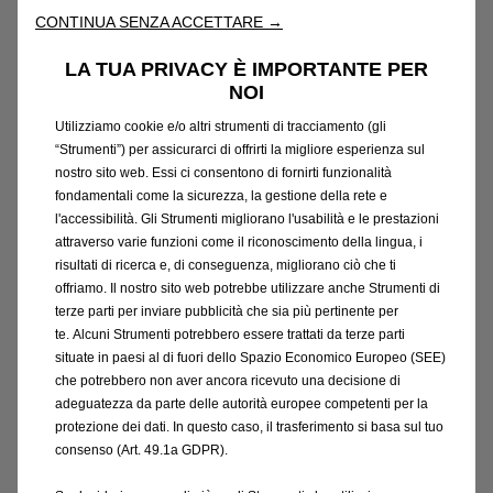
CONTINUA SENZA ACCETTARE →
Veicoli
termici:
i
dati
di
consumo
del
carburante
e
LA TUA PRIVACY È IMPORTANTE PER
delle
emissioni
CO2
menzionati
sono
conformi
alla
NOI
procedura
di
prova
WLTP,
in
base
alla
quale
dal
1
settembre
2018,
vengono
testati
i
nuovi
veicoli.
La
Utilizziamo cookie e/o altri strumenti di tracciamento (gli
procedura
WLTP
sostituisce
il
ciclo
di
guida
europeo
“Strumenti”) per assicurarci di offrirti la migliore esperienza sul
(NEDC),
ossia
la
procedura
di
prova
precedentemente
utilizzata.
Dato
che
le
condizioni
di
prova
sono
più
nostro sito web. Essi ci consentono di fornirti funzionalità
realistiche,
il
consumo
di
carburante
e
le
emissioni
di
fondamentali come la sicurezza, la gestione della rete e
CO2,
misurati
secondo
la
procedura
WLTP,
in
molti
l'accessibilità. Gli Strumenti migliorano l'usabilità e le prestazioni
casi
sono
più
elevati
rispetto
a
quelli
misurati
con
la
attraverso varie funzioni come il riconoscimento della lingua, i
procedura
NEDC.
I
valori
del
consumo
di
carburante
e
risultati di ricerca e, di conseguenza, migliorano ciò che ti
delle
emissioni
di
CO2
possono
variare
in
funzione
offriamo. Il nostro sito web potrebbe utilizzare anche Strumenti di
delle
effettive
condizioni
d’uso
e
in
base
a
diversi
fattori
come:
equipaggiamenti
specifici,
optional
e
terze parti per inviare pubblicità che sia più pertinente per
tipo
di
pneumatici.
Contatta
il
concessionario
per
te. Alcuni Strumenti potrebbero essere trattati da terze parti
ulteriori
informazioni.
Maggiori
informazioni
su
situate in paesi al di fuori dello Spazio Economico Europeo (SEE)
https://www.opel.it/tool/wltp.html
.
che potrebbero non aver ancora ricevuto una decisione di
adeguatezza da parte delle autorità europee competenti per la
protezione dei dati. In questo caso, il trasferimento si basa sul tuo
consenso (Art. 49.1a GDPR).
Nuovo Movano Electric