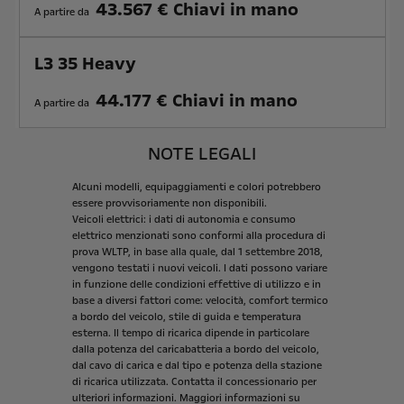
43.567 € Chiavi in mano
A partire da
L3 35 Heavy
44.177 € Chiavi in mano
A partire da
NOTE LEGALI
Alcuni
modelli,
equipaggiamenti
e
colori
potrebbero
essere
provvisoriamente
non
disponibili.
Veicoli
elettrici:
i
dati
di
autonomia
e
consumo
elettrico
menzionati
sono
conformi
alla
procedura
di
prova
WLTP,
in
base
alla
quale,
dal
1
settembre
2018,
vengono
testati
i
nuovi
veicoli.
I
dati
possono
variare
in
funzione
delle
condizioni
effettive
di
utilizzo
e
in
base
a
diversi
fattori
come:
velocità,
comfort
termico
a
bordo
del
veicolo,
stile
di
guida
e
temperatura
esterna.
Il
tempo
di
ricarica
dipende
in
particolare
dalla
potenza
del
caricabatteria
a
bordo
del
veicolo,
dal
cavo
di
carica
e
dal
tipo
e
potenza
della
stazione
di
ricarica
utilizzata.
Contatta
il
concessionario
per
ulteriori
informazioni.
Maggiori
informazioni
su