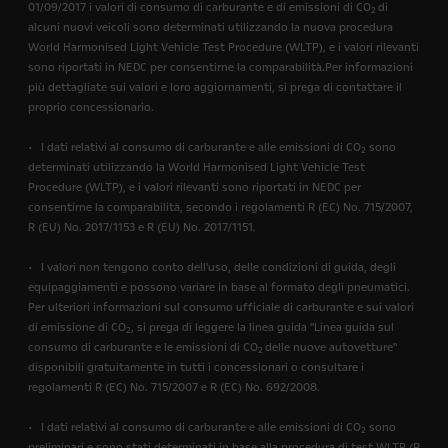
01/09/2017 i valori di consumo di carburante e di emissioni di CO
di
2
alcuni nuovi veicoli sono determinati utilizzando la nuova procedura
World Harmonised Light Vehicle Test Procedure (WLTP), e i valori rilevanti
sono riportati in NEDC per consentirne la comparabilità.Per informazioni
più dettagliate sui valori e loro aggiornamenti, si prega di contattare il
proprio concessionario.
• I dati relativi al consumo di carburante e alle emissioni di CO
sono
2
determinati utilizzando la World Harmonised Light Vehicle Test
Procedure (WLTP), e i valori rilevanti sono riportati in NEDC per
consentirne la comparabilità, secondo i regolamenti R (EC) No. 715/2007,
R (EU) No. 2017/1153 e R (EU) No. 2017/1151.
• I valori non tengono conto dell'uso, delle condizioni di guida, degli
equipaggiamenti e possono variare in base al formato degli pneumatici.
Per ulteriori informazioni sul consumo ufficiale di carburante e sui valori
di emissione di CO
, si prega di leggere la linea guida "Linea guida sul
2
consumo di carburante e le emissioni di CO
delle nuove autovetture"
2
disponibili gratuitamente in tutti i concessionari o consultare i
regolamenti R (EC) No. 715/2007 e R (EC) No. 692/2008.
• I dati relativi al consumo di carburante e alle emissioni di CO
sono
2
preliminari e sono stati determinati in base alla procedura di test WLTP (R