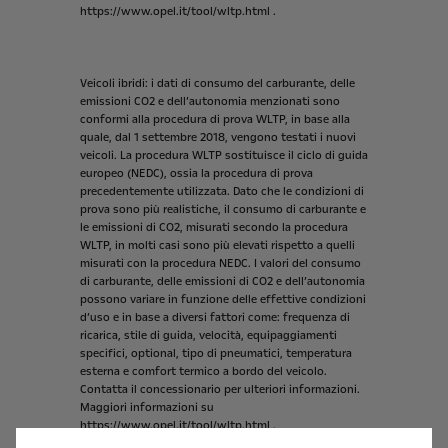
https://www.opel.it/tool/wltp.html
.
Veicoli
ibridi:
i
dati
di
consumo
del
carburante,
delle
emissioni
CO2
e
dell’autonomia
menzionati
sono
conformi
alla
procedura
di
prova
WLTP,
in
base
alla
quale,
dal
1
settembre
2018,
vengono
testati
i
nuovi
veicoli.
La
procedura
WLTP
sostituisce
il
ciclo
di
guida
europeo
(NEDC),
ossia
la
procedura
di
prova
precedentemente
utilizzata.
Dato
che
le
condizioni
di
prova
sono
più
realistiche,
il
consumo
di
carburante
e
le
emissioni
di
CO2,
misurati
secondo
la
procedura
WLTP,
in
molti
casi
sono
più
elevati
rispetto
a
quelli
misurati
con
la
procedura
NEDC.
I
valori
del
consumo
di
carburante,
delle
emissioni
di
CO2
e
dell’autonomia
possono
variare
in
funzione
delle
effettive
condizioni
d’uso
e
in
base
a
diversi
fattori
come:
frequenza
di
ricarica,
stile
di
guida,
velocità,
equipaggiamenti
specifici,
optional,
tipo
di
pneumatici,
temperatura
esterna
e
comfort
termico
a
bordo
del
veicolo.
Contatta
il
concessionario
per
ulteriori
informazioni.
Maggiori
informazioni
su
https://www.opel.it/tool/wltp.html
.