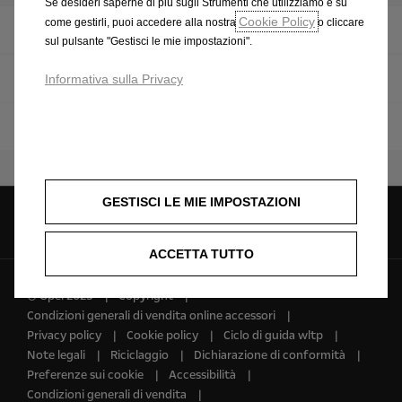
Se desideri saperne di più sugli Strumenti che utilizziamo e su
Cookie Policy
come gestirli, puoi accedere alla nostra
o cliccare
Panoramica
sul pulsante "Gestisci le mie impostazioni".
Scopri i dettagli
Informativa sulla Privacy
Configuratore
GESTISCI LE MIE IMPOSTAZIONI
Seguici su
ACCETTA TUTTO
© Opel 2025
Copyright
Condizioni generali di vendita online accessori
Privacy policy
Cookie policy
Ciclo di guida wltp
Note legali
Riciclaggio
Dichiarazione di conformità
Preferenze sui cookie
Accessibilità
Condizioni generali di vendita