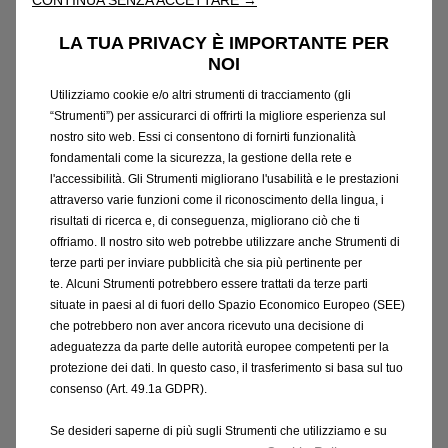
di
ricarica
utilizzata.
Contatta
il
concessionario
per
ulteriori
informazioni.
Maggiori
informazioni
su
LA TUA PRIVACY È IMPORTANTE PER
https://www.opel.it/tool/wltp.html
.
NOI
Utilizziamo cookie e/o altri strumenti di tracciamento (gli
“Strumenti”) per assicurarci di offrirti la migliore esperienza sul
Veicoli
ibridi:
i
dati
di
consumo
del
carburante,
delle
nostro sito web. Essi ci consentono di fornirti funzionalità
emissioni
CO2
e
dell’autonomia
menzionati
sono
fondamentali come la sicurezza, la gestione della rete e
conformi
alla
procedura
di
prova
WLTP,
in
base
alla
quale,
dal
1
settembre
2018,
vengono
testati
i
nuovi
l'accessibilità. Gli Strumenti migliorano l'usabilità e le prestazioni
veicoli.
La
procedura
WLTP
sostituisce
il
ciclo
di
guida
attraverso varie funzioni come il riconoscimento della lingua, i
europeo
(NEDC),
ossia
la
procedura
di
prova
risultati di ricerca e, di conseguenza, migliorano ciò che ti
precedentemente
utilizzata.
Dato
che
le
condizioni
di
offriamo. Il nostro sito web potrebbe utilizzare anche Strumenti di
prova
sono
più
realistiche,
il
consumo
di
carburante
e
terze parti per inviare pubblicità che sia più pertinente per
le
emissioni
di
CO2,
misurati
secondo
la
procedura
te. Alcuni Strumenti potrebbero essere trattati da terze parti
WLTP,
in
molti
casi
sono
più
elevati
rispetto
a
quelli
misurati
con
la
procedura
NEDC.
I
valori
del
consumo
situate in paesi al di fuori dello Spazio Economico Europeo (SEE)
di
carburante,
delle
emissioni
di
CO2
e
dell’autonomia
che potrebbero non aver ancora ricevuto una decisione di
possono
variare
in
funzione
delle
effettive
condizioni
adeguatezza da parte delle autorità europee competenti per la
d’uso
e
in
base
a
diversi
fattori
come:
frequenza
di
protezione dei dati. In questo caso, il trasferimento si basa sul tuo
ricarica,
stile
di
guida,
velocità,
equipaggiamenti
consenso (Art. 49.1a GDPR).
specifici,
optional,
tipo
di
pneumatici,
temperatura
esterna
e
comfort
termico
a
bordo
del
veicolo.
Contatta
il
concessionario
per
ulteriori
informazioni.
Se desideri saperne di più sugli Strumenti che utilizziamo e su
Maggiori
informazioni
su