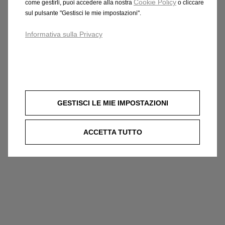
Cookie Policy
come gestirli, puoi accedere alla nostra
o cliccare
https://www.opel.it/tool/wltp.html
.
sul pulsante "Gestisci le mie impostazioni".
Informativa sulla Privacy
Veicoli
termici:
i
dati
di
consumo
del
carburante
e
delle
emissioni
CO2
menzionati
sono
conformi
alla
procedura
di
prova
WLTP,
in
base
alla
quale
dal
1
settembre
2018,
vengono
testati
i
nuovi
veicoli.
La
procedura
WLTP
sostituisce
il
ciclo
di
guida
europeo
(NEDC),
ossia
la
procedura
di
prova
precedentemente
utilizzata.
Dato
che
le
condizioni
di
prova
sono
più
GESTISCI LE MIE IMPOSTAZIONI
realistiche,
il
consumo
di
carburante
e
le
emissioni
di
CO2,
misurati
secondo
la
procedura
WLTP,
in
molti
casi
sono
più
elevati
rispetto
a
quelli
misurati
con
la
ACCETTA TUTTO
procedura
NEDC.
I
valori
del
consumo
di
carburante
e
delle
emissioni
di
CO2
possono
variare
in
funzione
delle
effettive
condizioni
d’uso
e
in
base
a
diversi
fattori
come:
equipaggiamenti
specifici,
optional
e
tipo
di
pneumatici.
Contatta
il
concessionario
per
ulteriori
informazioni.
Maggiori
informazioni
su
https://www.opel.it/tool/wltp.html
.