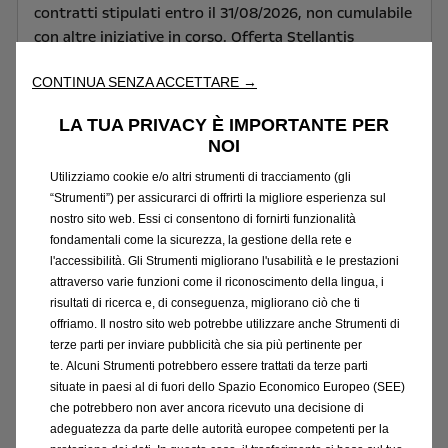
contratti stipulati entro il 31/08/2026, non cumulabile
con altre iniziative in corso. Offerta Stellantis
Financial Services Italia S.p.A. soggetta ad
CONTINUA SENZA ACCETTARE →
approvazione. Documentazione precontrattuale
bancaria/assicurativa in concessionaria e sul sito
LA TUA PRIVACY È IMPORTANTE PER
www.stellantis-financial-services.it (Sez.
NOI
Trasparenza). Messaggio Pubblicitario con finalità
Utilizziamo cookie e/o altri strumenti di tracciamento (gli
promozionale.
“Strumenti”) per assicurarci di offrirti la migliore esperienza sul
nostro sito web. Essi ci consentono di fornirti funzionalità
Consumo di energia gamma Astra Electric
fondamentali come la sicurezza, la gestione della rete e
(kWh/100km): 15,4 – 15,8; emissioni CO2 (g/km): 0;
l'accessibilità. Gli Strumenti migliorano l'usabilità e le prestazioni
Autonomia: 409-418 km.
Valori omologati in base al
attraverso varie funzioni come il riconoscimento della lingua, i
ciclo ponderato WLTP, in base al quale i nuovi veicoli
risultati di ricerca e, di conseguenza, migliorano ciò che ti
sono omologati dal 1° settembre 2018, aggiornati al
offriamo. Il nostro sito web potrebbe utilizzare anche Strumenti di
terze parti per inviare pubblicità che sia più pertinente per
11/03/2026 e indicati solo a scopo comparativo. Il
te. Alcuni Strumenti potrebbero essere trattati da terze parti
consumo effettivo di carburante e di energia elettrica,
situate in paesi al di fuori dello Spazio Economico Europeo (SEE)
i valori di emissione di CO₂ e l'autonomia possono
che potrebbero non aver ancora ricevuto una decisione di
essere diversi e possono variare a seconda delle
adeguatezza da parte delle autorità europee competenti per la
condizioni di utilizzo e di vari fattori quali: optionals,