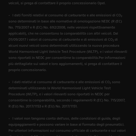
veicoli, si prega di contattare il proprio concessionario Opel.
• I dati forniti relativi al consumo di carburante e alle emissioni di CO
2
sono determinati in base alle normative di omologazione NEDC (R (EC)
No. 715/2007 e R (EC) No. 692/2008, nelle versioni rispettivamente
applicabili), che ne consentono la comparabilità con altri veicoli. Dal
01/09/2017 i valori di consumo di carburante e di emissioni di CO
di
2
alcuni nuovi veicoli sono determinati utilizzando la nuova procedura
World Harmonised Light Vehicle Test Procedure (WLTP), e i valori rilevanti
sono riportati in NEDC per consentirne la comparabilità.Per informazioni
più dettagliate sui valori e loro aggiornamenti, si prega di contattare il
proprio concessionario.
• I dati relativi al consumo di carburante e alle emissioni di CO
sono
2
determinati utilizzando la World Harmonised Light Vehicle Test
Procedure (WLTP), e i valori rilevanti sono riportati in NEDC per
consentirne la comparabilità, secondo i regolamenti R (EC) No. 715/2007,
R (EU) No. 2017/1153 e R (EU) No. 2017/1151.
• I valori non tengono conto dell'uso, delle condizioni di guida, degli
equipaggiamenti e possono variare in base al formato degli pneumatici.
Per ulteriori informazioni sul consumo ufficiale di carburante e sui valori