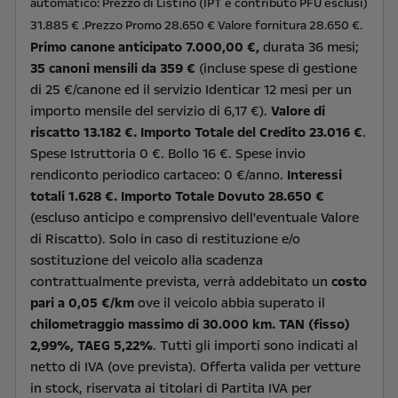
automatico: Prezzo di Listino (IPT e contributo PFU esclusi)
31.885 € .Prezzo Promo 28.650 € Valore fornitura 28.650 €.
Primo canone anticipato 7.000,00 €,
durata 36 mesi;
35 canoni mensili da 359 €
(incluse spese di gestione
di 25 €/canone ed il servizio Identicar 12 mesi per un
importo mensile del servizio di 6,17 €).
Valore di
riscatto 13.182 €. Importo Totale del Credito 23.016 €
.
Spese Istruttoria 0 €. Bollo 16 €. Spese invio
rendiconto periodico cartaceo: 0 €/anno.
Interessi
totali 1.628 €. Importo Totale Dovuto 28.650 €
(escluso anticipo e comprensivo dell'eventuale Valore
di Riscatto). Solo in caso di restituzione e/o
sostituzione del veicolo alla scadenza
contrattualmente prevista, verrà addebitato un
costo
pari a 0,05 €/km
ove il veicolo abbia superato il
chilometraggio massimo di 30.000 km. TAN (fisso)
2,99%, TAEG 5,22%
. Tutti gli importi sono indicati al
netto di IVA (ove prevista). Offerta valida per vetture
in stock, riservata ai titolari di Partita IVA per