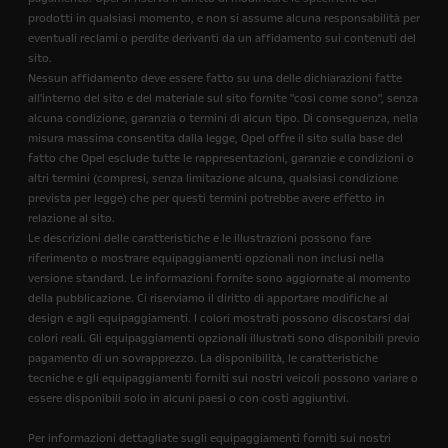
prodotti in qualsiasi momento, e non si assume alcuna responsabilità per
eventuali reclami o perdite derivanti da un affidamento sui contenuti del
sito.
Nessun affidamento deve essere fatto su una delle dichiarazioni fatte
all'interno del sito e del materiale sul sito fornite "così come sono", senza
alcuna condizione, garanzia o termini di alcun tipo. Di conseguenza, nella
misura massima consentita dalla legge, Opel offre il sito sulla base del
fatto che Opel esclude tutte le rappresentazioni, garanzie e condizioni o
altri termini (compresi, senza limitazione alcuna, qualsiasi condizione
prevista per legge) che per questi termini potrebbe avere effetto in
relazione al sito.
Le descrizioni delle caratteristiche e le illustrazioni possono fare
riferimento o mostrare equipaggiamenti opzionali non inclusi nella
versione standard. Le informazioni fornite sono aggiornate al momento
della pubblicazione. Ci riserviamo il diritto di apportare modifiche al
design e agli equipaggiamenti. I colori mostrati possono discostarsi dai
colori reali. Gli equipaggiamenti opzionali illustrati sono disponibili previo
pagamento di un sovrapprezzo. La disponibilità, le caratteristiche
tecniche e gli equipaggiamenti forniti sui nostri veicoli possono variare o
essere disponibili solo in alcuni paesi o con costi aggiuntivi.
Per informazioni dettagliate sugli equipaggiamenti forniti sui nostri