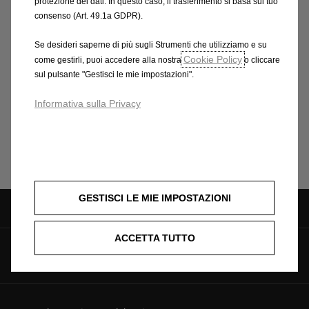
protezione dei dati. In questo caso, il trasferimento si basa sul tuo
frequenza di ricarica elettrica per chilometri percorsi,
consenso (Art. 49.1a GDPR).
temperatura interna ed esterna, stile di guida,
Se desideri saperne di più sugli Strumenti che utilizziamo e su
velocità, peso totale, utilizzo di determinati
Cookie Policy
come gestirli, puoi accedere alla nostra
o cliccare
equipaggiamenti, tipologia e condizioni degli
sul pulsante "Gestisci le mie impostazioni".
pneumatici, condizioni stradali, ecc. Immagini
illustrative; caratteristiche/colori possono differire da
Informativa sulla Privacy
quanto rappresentato. Messaggio pubblicitario, con
finalità promozionale.
GESTISCI LE MIE IMPOSTAZIONI
ACCETTA TUTTO
Seguici su