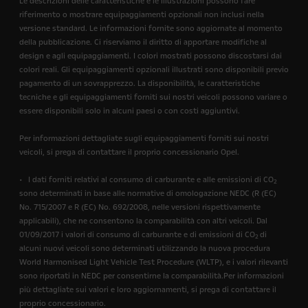
Le descrizioni delle caratteristiche e le illustrazioni possono fare
riferimento o mostrare equipaggiamenti opzionali non inclusi nella
versione standard. Le informazioni fornite sono aggiornate al momento
della pubblicazione. Ci riserviamo il diritto di apportare modifiche al
design e agli equipaggiamenti. I colori mostrati possono discostarsi dai
colori reali. Gli equipaggiamenti opzionali illustrati sono disponibili previo
pagamento di un sovrapprezzo. La disponibilità, le caratteristiche
tecniche e gli equipaggiamenti forniti sui nostri veicoli possono variare o
essere disponibili solo in alcuni paesi o con costi aggiuntivi.
Per informazioni dettagliate sugli equipaggiamenti forniti sui nostri
veicoli, si prega di contattare il proprio concessionario Opel.
• I dati forniti relativi al consumo di carburante e alle emissioni di CO
2
sono determinati in base alle normative di omologazione NEDC (R (EC)
No. 715/2007 e R (EC) No. 692/2008, nelle versioni rispettivamente
applicabili), che ne consentono la comparabilità con altri veicoli. Dal
01/09/2017 i valori di consumo di carburante e di emissioni di CO
di
2
alcuni nuovi veicoli sono determinati utilizzando la nuova procedura
World Harmonised Light Vehicle Test Procedure (WLTP), e i valori rilevanti
sono riportati in NEDC per consentirne la comparabilità.Per informazioni
più dettagliate sui valori e loro aggiornamenti, si prega di contattare il
proprio concessionario.