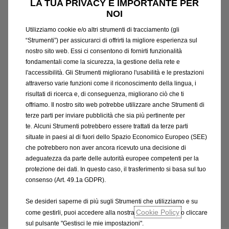
LA TUA PRIVACY È IMPORTANTE PER
Consumo di carburante gamma Opel Mokka (l/100
NOI
km): 4,9-5,7; Emissioni CO2 (g/km): 110-129.
Valori
Utilizziamo cookie e/o altri strumenti di tracciamento (gli
omologati in base al ciclo ponderato WLTP, in base al
“Strumenti”) per assicurarci di offrirti la migliore esperienza sul
quale i nuovi veicoli sono omologati dal 1° settembre
nostro sito web. Essi ci consentono di fornirti funzionalità
2018, aggiornati al 11/03/2026 e indicati solo a scopo
fondamentali come la sicurezza, la gestione della rete e
comparativo. Il consumo effettivo di carburante e di
l'accessibilità. Gli Strumenti migliorano l'usabilità e le prestazioni
energia elettrica, i valori di emissione di CO₂ e
attraverso varie funzioni come il riconoscimento della lingua, i
l'autonomia possono essere diversi e possono variare
risultati di ricerca e, di conseguenza, migliorano ciò che ti
offriamo. Il nostro sito web potrebbe utilizzare anche Strumenti di
a seconda delle condizioni di utilizzo e di vari fattori
terze parti per inviare pubblicità che sia più pertinente per
quali: optionals, frequenza di ricarica elettrica per
te. Alcuni Strumenti potrebbero essere trattati da terze parti
chilometri percorsi, temperatura interna ed esterna,
situate in paesi al di fuori dello Spazio Economico Europeo (SEE)
stile di guida, velocità, peso totale, utilizzo di
che potrebbero non aver ancora ricevuto una decisione di
determinati equipaggiamenti, tipologia e condizioni
adeguatezza da parte delle autorità europee competenti per la
degli pneumatici, condizioni stradali, ecc. Immagini
protezione dei dati. In questo caso, il trasferimento si basa sul tuo
illustrative; caratteristiche/colori possono differire da
consenso (Art. 49.1a GDPR).
quanto rappresentato. Messaggio pubblicitario con
Se desideri saperne di più sugli Strumenti che utilizziamo e su
finalità promozionale.
Cookie Policy
come gestirli, puoi accedere alla nostra
o cliccare
sul pulsante "Gestisci le mie impostazioni".