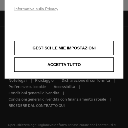
Informativa sulla Privacy
Seguici su
GESTISCI LE MIE IMPOSTAZIONI
© Opel 2025
Copyright
ACCETTA TUTTO
Condizioni generali di vendita online accessori
Privacy policy
Cookie policy
Ciclo di guida wltp
Note legali
Riciclaggio
Dichiarazione di conformità
Preferenze sui cookie
Accessibilità
Condizioni generali di vendita
Condizioni generali di vendita con finanziamento rateale
RECEDERE DAL CONTRATTO QUI
Opel utilizzerà ogni ragionevole sforzo per assicurare che i contenuti di