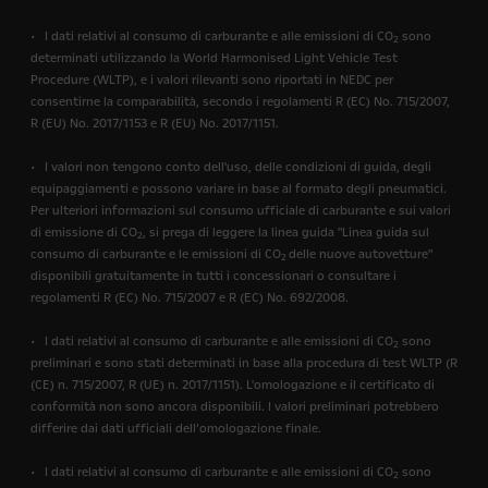
• I dati relativi al consumo di carburante e alle emissioni di CO
sono
2
determinati utilizzando la World Harmonised Light Vehicle Test
Procedure (WLTP), e i valori rilevanti sono riportati in NEDC per
consentirne la comparabilità, secondo i regolamenti R (EC) No. 715/2007,
R (EU) No. 2017/1153 e R (EU) No. 2017/1151.
• I valori non tengono conto dell'uso, delle condizioni di guida, degli
equipaggiamenti e possono variare in base al formato degli pneumatici.
Per ulteriori informazioni sul consumo ufficiale di carburante e sui valori
di emissione di CO
, si prega di leggere la linea guida "Linea guida sul
2
consumo di carburante e le emissioni di CO
delle nuove autovetture"
2
disponibili gratuitamente in tutti i concessionari o consultare i
regolamenti R (EC) No. 715/2007 e R (EC) No. 692/2008.
• I dati relativi al consumo di carburante e alle emissioni di CO
sono
2
preliminari e sono stati determinati in base alla procedura di test WLTP (R
(CE) n. 715/2007, R (UE) n. 2017/1151). L'omologazione e il certificato di
conformità non sono ancora disponibili. I valori preliminari potrebbero
differire dai dati ufficiali dell’omologazione finale.
• I dati relativi al consumo di carburante e alle emissioni di CO
sono
2