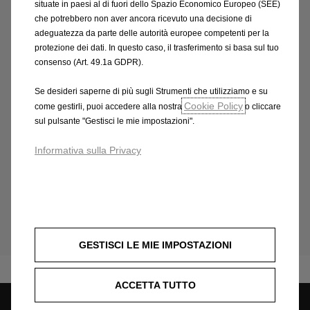
situate in paesi al di fuori dello Spazio Economico Europeo (SEE)
(l/100 km): 8,3-5,2; emissioni CO2 (g/km): 171-136.
che potrebbero non aver ancora ricevuto una decisione di
Valori omologati in base al ciclo misto WLTP
adeguatezza da parte delle autorità europee competenti per la
aggiornati all'1/12/2024 e indicati a fini comparativi. I
protezione dei dati. In questo caso, il trasferimento si basa sul tuo
valori effettivi di consumo di carburante ed energia e
consenso (Art. 49.1a GDPR).
autonomia elettrica ed emissioni di CO2 possono
variare ed essere sensibilmente diversi in base alle
Se desideri saperne di più sugli Strumenti che utilizziamo e su
Cookie Policy
condizioni d’uso e vari fattori quali: optional,
come gestirli, puoi accedere alla nostra
o cliccare
sul pulsante "Gestisci le mie impostazioni".
frequenza di ricarica, temperatura, stile di guida,
velocità, peso totale a terra del veicolo, uso di
Informativa sulla Privacy
equipaggiamenti (aria condizionata, radio, navigatore,
luci ecc.), condizioni dei pneumatici, della strada e
climatiche, ecc. Immagini illustrative;
caratteristiche/colori possono differire da quanto
rappresentato
GESTISCI LE MIE IMPOSTAZIONI
ACCETTA TUTTO