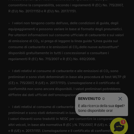
consentirne la comparabilità, secondo i regolamenti R (EC) No. 715/2007,
R (EU) No. 2017/1153 e R (EU) No. 2017/1151.
• I valori non tengono conto dell'uso, delle condizioni di guida, degli
equipaggiamenti e possono variare in base al formato degli pneumatici.
Per ulteriori informazioni sul consumo ufficiale di carburante e sui valori
di emissione di CO
, si prega di leggere la linea guida "Linea guida sul
2
consumo di carburante e le emissioni di CO
delle nuove autovetture"
2
disponibili gratuitamente in tutti i concessionari o consultare i
regolamenti R (EC) No. 715/2007 e R (EC) No. 692/2008.
• I dati relativi al consumo di carburante e alle emissioni di CO
sono
2
preliminari e sono stati determinati in base alla procedura di test WLTP (R
(CE) n. 715/2007, R (UE) n. 2017/1151). L'omologazione e il certificato di
conformità non sono ancora disponibili. I valori preliminari potrebbero
differire dai dati ufficiali dell’omologazione finale.
BENVENUTO ☺️
È alla ricerca della sua
Opel
?
• I dati relativi al consumo di carburante e alle emissioni di CO
sono
2
Sono disponibile ora!
preliminari e sono stati determinati in base alla procedura di test WLTP e
i valori rilevanti sono tradotti in NEDC per consentire la comparabilità con
1
altri veicoli, in base alla normativa R (EC ) N. 715/2007, R (UE) n. 2017/1153
e R (UE) n. 2017/1151. L'omologazione e il certificato di conformità non