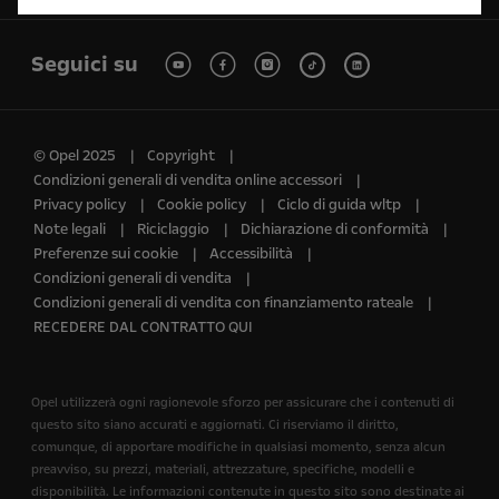
Seguici su
© Opel 2025
Copyright
Condizioni generali di vendita online accessori
Privacy policy
Cookie policy
Ciclo di guida wltp
Note legali
Riciclaggio
Dichiarazione di conformità
Preferenze sui cookie
Accessibilità
Condizioni generali di vendita
Condizioni generali di vendita con finanziamento rateale
RECEDERE DAL CONTRATTO QUI
Opel utilizzerà ogni ragionevole sforzo per assicurare che i contenuti di
questo sito siano accurati e aggiornati. Ci riserviamo il diritto,
comunque, di apportare modifiche in qualsiasi momento, senza alcun
preavviso, su prezzi, materiali, attrezzature, specifiche, modelli e
disponibilità. Le informazioni contenute in questo sito sono destinate ai