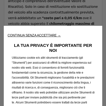
anticipo e comprensivo dell'eventuale Valore di
Riscatto). Solo in caso di restituzione e/o sostituzione
del veicolo alla scadenza contrattualmente prevista,
verrà addebitato un
"costo pari a 0,05 €/km
ove il
veicolo abbia superato il
chilometraggio massimo di
100.000 km
.
TAN (fisso) 4,99%, TAEG 7,56%
. Tutti gli
importi sono indicati al netto di IVA (ove prevista).
CONTINUA SENZA ACCETTARE →
Offerta riservata ai titolari di Partita IVA, sui veicoli in
LA TUA PRIVACY È IMPORTANTE PER
pronta consegna, in caso di permuta/rottamazione
NOI
usato i per contratti stipulati entro il 31 agosto 2026,
non cumulabile con altre iniziative in corso. Offerta
Utilizziamo cookie e/o altri strumenti di tracciamento (gli
“Strumenti”) per assicurarci di offrirti la migliore esperienza sul
Stellantis Financial Services Italia S.p.A. soggetta ad
nostro sito web. Essi ci consentono di fornirti funzionalità
approvazione. Documentazione precontrattuale
fondamentali come la sicurezza, la gestione della rete e
bancaria/assicurativa in concessionaria e sul sito
l'accessibilità. Gli Strumenti migliorano l'usabilità e le prestazioni
www.stellantis-financial-services.it (Sez.
attraverso varie funzioni come il riconoscimento della lingua, i
Trasparenza). Messaggio Pubblicitario con finalità
risultati di ricerca e, di conseguenza, migliorano ciò che ti
promozionale
offriamo. Il nostro sito web potrebbe utilizzare anche Strumenti di
terze parti per inviare pubblicità che sia più pertinente per
te. Alcuni Strumenti potrebbero essere trattati da terze parti
Consumo di carburante gamma Opel Combo Cargo