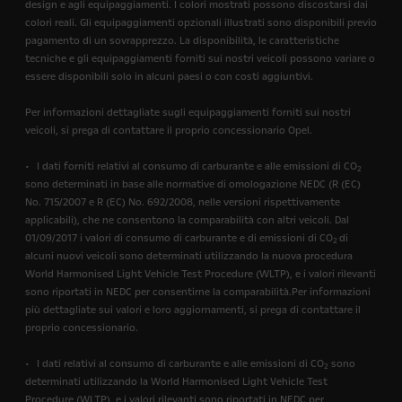
design e agli equipaggiamenti. I colori mostrati possono discostarsi dai
colori reali. Gli equipaggiamenti opzionali illustrati sono disponibili previo
pagamento di un sovrapprezzo. La disponibilità, le caratteristiche
tecniche e gli equipaggiamenti forniti sui nostri veicoli possono variare o
essere disponibili solo in alcuni paesi o con costi aggiuntivi.
Per informazioni dettagliate sugli equipaggiamenti forniti sui nostri
veicoli, si prega di contattare il proprio concessionario Opel.
• I dati forniti relativi al consumo di carburante e alle emissioni di CO
2
sono determinati in base alle normative di omologazione NEDC (R (EC)
No. 715/2007 e R (EC) No. 692/2008, nelle versioni rispettivamente
applicabili), che ne consentono la comparabilità con altri veicoli. Dal
01/09/2017 i valori di consumo di carburante e di emissioni di CO
di
2
alcuni nuovi veicoli sono determinati utilizzando la nuova procedura
World Harmonised Light Vehicle Test Procedure (WLTP), e i valori rilevanti
sono riportati in NEDC per consentirne la comparabilità.Per informazioni
più dettagliate sui valori e loro aggiornamenti, si prega di contattare il
proprio concessionario.
• I dati relativi al consumo di carburante e alle emissioni di CO
sono
2
determinati utilizzando la World Harmonised Light Vehicle Test
Procedure (WLTP), e i valori rilevanti sono riportati in NEDC per