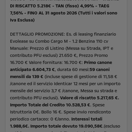
DI RISCATTO 5.218€ - TAN (fisso) 4,99% - TAEG
7,56% - FINO AL 31 agosto 2026 (Tutti i valori sono
Iva Esclusa)
DETTAGLIO PROMOZIONE: Es. di leasing finanziario
Evolease su Combo Cargo M - 1.2 Benzina 110 cv
Manuale: Prezzo di Listino (Messa su Strada, IPT e
contributo PFU esclusi) 21.650 €, Prezzo Promo
16.700 € Valore fornitura: 16.700 €:
Primo canone
anticipato 6.604,73 €
, durata 60 mesi:
59 canoni
mensili da 139 €
(incluse spese di gestione di 11,58 €
/canone ed il servizio Identicar 12 mesi per un importo
mensile del servizio 3,7 € /canone, Messa su strada e
contributo PFU esclusi).
Valore di riscatto 5.217,65 €.
Importo Totale del Credito 10.528,53 €
. Spese
Istruttoria 0€. Bollo 16 €. Spese invio rendiconto
periodico cartaceo: 0 €/anno.
Interessi totali
1.988,6€. Importo totale dovuto 19.090,58€
.(escluso