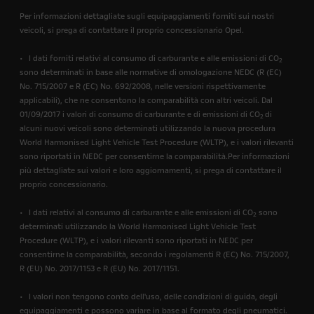
Per informazioni dettagliate sugli equipaggiamenti forniti sui nostri
veicoli, si prega di contattare il proprio concessionario Opel.
• I dati forniti relativi al consumo di carburante e alle emissioni di CO
2
sono determinati in base alle normative di omologazione NEDC (R (EC)
No. 715/2007 e R (EC) No. 692/2008, nelle versioni rispettivamente
applicabili), che ne consentono la comparabilità con altri veicoli. Dal
01/09/2017 i valori di consumo di carburante e di emissioni di CO
di
2
alcuni nuovi veicoli sono determinati utilizzando la nuova procedura
World Harmonised Light Vehicle Test Procedure (WLTP), e i valori rilevanti
sono riportati in NEDC per consentirne la comparabilità.Per informazioni
più dettagliate sui valori e loro aggiornamenti, si prega di contattare il
proprio concessionario.
• I dati relativi al consumo di carburante e alle emissioni di CO
sono
2
determinati utilizzando la World Harmonised Light Vehicle Test
Procedure (WLTP), e i valori rilevanti sono riportati in NEDC per
consentirne la comparabilità, secondo i regolamenti R (EC) No. 715/2007,
R (EU) No. 2017/1153 e R (EU) No. 2017/1151.
• I valori non tengono conto dell'uso, delle condizioni di guida, degli
equipaggiamenti e possono variare in base al formato degli pneumatici.