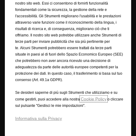
nostro sito web. Essi ci consentono di fornirti funzionalità
fondamentali come la sicurezza, la gestione della rete e
© Opel 2025
Copyright
l'accessibilità. Gli Strumenti migliorano l'usabilità e le prestazioni
Condizioni generali di vendita online accessori
attraverso varie funzioni come il riconoscimento della lingua, i
Privacy policy
Cookie policy
Ciclo di guida wltp
risultati di ricerca e, di conseguenza, migliorano ciò che ti
Note legali
Riciclaggio
Dichiarazione di conformità
offriamo. Il nostro sito web potrebbe utilizzare anche Strumenti di
Preferenze sui cookie
Accessibilità
terze parti per inviare pubblicità che sia più pertinente per
Condizioni generali di vendita
te. Alcuni Strumenti potrebbero essere trattati da terze parti
Condizioni generali di vendita con finanziamento rateale
situate in paesi al di fuori dello Spazio Economico Europeo (SEE)
RECEDERE DAL CONTRATTO QUI
che potrebbero non aver ancora ricevuto una decisione di
adeguatezza da parte delle autorità europee competenti per la
protezione dei dati. In questo caso, il trasferimento si basa sul tuo
Opel utilizzerà ogni ragionevole sforzo per assicurare che i contenuti di
consenso (Art. 49.1a GDPR).
questo sito siano accurati e aggiornati. Ci riserviamo il diritto,
comunque, di apportare modifiche in qualsiasi momento, senza alcun
Se desideri saperne di più sugli Strumenti che utilizziamo e su
preavviso, su prezzi, materiali, attrezzature, specifiche, modelli e
Cookie Policy
come gestirli, puoi accedere alla nostra
o cliccare
disponibilità. Le informazioni contenute in questo sito sono destinate ai
sul pulsante "Gestisci le mie impostazioni".
clienti di Opel in Europa. La disponibilità delle offerte, la tecnologia e le
attrezzature possono variare da Paese a Paese. A causa della natura dei
Informativa sulla Privacy
cambiamenti attuati durante gli aggiornamenti annuali, ecc, i prodotti
mostrati e i servizi descritti in questo sito possono variare dall'ultima
specifica. Alcuni dei servizi descritti o mostrati possono essere