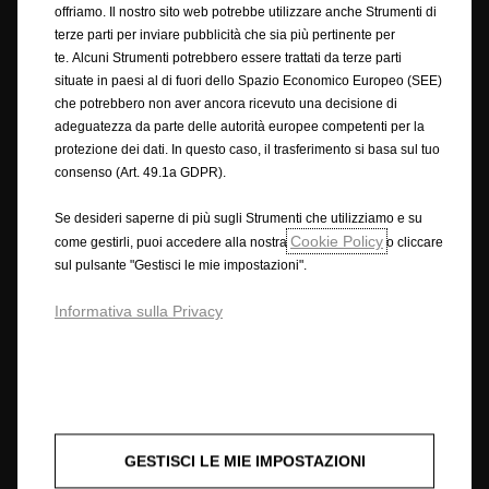
all'interno del sito e del materiale sul sito fornite "così come sono", senza
offriamo. Il nostro sito web potrebbe utilizzare anche Strumenti di
alcuna condizione, garanzia o termini di alcun tipo. Di conseguenza, nella
terze parti per inviare pubblicità che sia più pertinente per
misura massima consentita dalla legge, Opel offre il sito sulla base del
te. Alcuni Strumenti potrebbero essere trattati da terze parti
fatto che Opel esclude tutte le rappresentazioni, garanzie e condizioni o
situate in paesi al di fuori dello Spazio Economico Europeo (SEE)
altri termini (compresi, senza limitazione alcuna, qualsiasi condizione
che potrebbero non aver ancora ricevuto una decisione di
prevista per legge) che per questi termini potrebbe avere effetto in
adeguatezza da parte delle autorità europee competenti per la
relazione al sito.
protezione dei dati. In questo caso, il trasferimento si basa sul tuo
Le descrizioni delle caratteristiche e le illustrazioni possono fare
consenso (Art. 49.1a GDPR).
riferimento o mostrare equipaggiamenti opzionali non inclusi nella
versione standard. Le informazioni fornite sono aggiornate al momento
Se desideri saperne di più sugli Strumenti che utilizziamo e su
della pubblicazione. Ci riserviamo il diritto di apportare modifiche al
Cookie Policy
come gestirli, puoi accedere alla nostra
o cliccare
design e agli equipaggiamenti. I colori mostrati possono discostarsi dai
sul pulsante "Gestisci le mie impostazioni".
colori reali. Gli equipaggiamenti opzionali illustrati sono disponibili previo
pagamento di un sovrapprezzo. La disponibilità, le caratteristiche
Informativa sulla Privacy
tecniche e gli equipaggiamenti forniti sui nostri veicoli possono variare o
essere disponibili solo in alcuni paesi o con costi aggiuntivi.
Per informazioni dettagliate sugli equipaggiamenti forniti sui nostri
veicoli, si prega di contattare il proprio concessionario Opel.
• I dati forniti relativi al consumo di carburante e alle emissioni di CO
2
GESTISCI LE MIE IMPOSTAZIONI
sono determinati in base alle normative di omologazione NEDC (R (EC)
No. 715/2007 e R (EC) No. 692/2008, nelle versioni rispettivamente