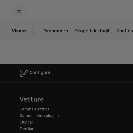
s
k
i
p
t
s
o
k
Vivaro
Panoramica
Scopri i dettagli
Configu
c
i
o
p
n
t
t
o
e
n
n
a
t
v
t
i
e
g
Configura
x
a
t
t
i
o
n
Vetture
t
e
x
Gamma elettrica
t
Gamma ibrido plug-in
City car
Familiari