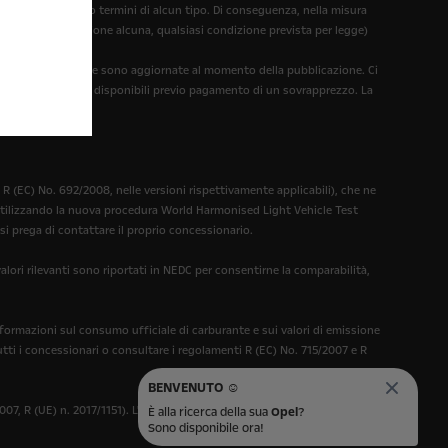
dizione, garanzia o termini di alcun tipo. Di conseguenza, nella misura
esi, senza limitazione alcuna, qualsiasi condizione prevista per legge)
 informazioni fornite sono aggiornate al momento della pubblicazione. Ci
nali illustrati sono disponibili previo pagamento di un sovrapprezzo. La
ggiuntivi.
 (EC) No. 692/2008, nelle versioni rispettivamente applicabili), che ne
 utilizzando la nuova procedura World Harmonised Light Vehicle Test
si prega di contattare il proprio concessionario.
ori rilevanti sono riportati in NEDC per consentirne la comparabilità,
nformazioni sul consumo ufficiale di carburante e sui valori di emissione
tti i concessionari o consultare i regolamenti R (EC) No. 715/2007 e R
BENVENUTO ☺️
07, R (UE) n. 2017/1151). L'omologazione e il certificato di conformità
È alla ricerca della sua
Opel
?
Sono disponibile ora!