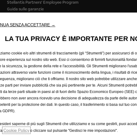
Stellantis Partners’ Employee Program
Guida sulle garanzie
Concept Cars
Richiedere un appuntamento di assistenza
NUA SENZA ACCETTARE →
LA TUA PRIVACY È IMPORTANTE PER N
zziamo cookie e/o altri strumenti di tracciamento (gli “Strumenti”) per assicurarci di off
iore esperienza sul nostro sito web. Essi ci consentono di fornirti funzionalità fonda
la sicurezza, la gestione della rete e l'accessibilità. Gli Strumenti migliorano l'usabi
azioni attraverso varie funzioni come il riconoscimento della lingua, i risultati di rice
eguenza, migliorano ciò che ti offriamo. Il nostro sito web potrebbe utilizzare anch
ine accessori
Privacy policy
Cookie policy
Ciclo di guida wltp
No
erze parti per inviare pubblicità che sia più pertinente per te. Alcuni Strumenti potre
di vendita
Condizioni generali di vendita con finanziamento rateale
tati da terze parti situate in paesi al di fuori dello Spazio Economico Europeo (SEE) 
ebbero non aver ancora ricevuto una decisione di adeguatezza da parte delle auto
etenti per la protezione dei dati. In questo caso, il trasferimento si basa sul tuo con
 questo sito siano accurati e aggiornati. Ci riserviamo il diritto, comunque, di appo
a GDPR).
oni contenute in questo sito sono destinate ai clienti di Opel in Europa. La disponibil
menti annuali, ecc, i prodotti mostrati e i servizi descritti in questo sito possono var
esideri saperne di più sugli Strumenti che utilizziamo e su come gestirli, puoi acced
bili solo a pagamento. Opel si riserva il diritto di modificare le specifiche dei pro
Cookie Policy
ra
o cliccare sul pulsante "Gestisci le mie impostazioni".
 sito.