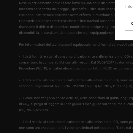
Nessun affidamento deve essere fatto su una delle dichiarazioni fatte all
Info
massima consentita dalla legge, Opel offre il sito sulla base del fatto c
che per questi termini potrebbe avere effetto in relazione al sito.
Le descrizioni delle caratteristiche e le illustrazioni possono fare rif
riserviamo il diritto di apportare modifiche al design e agli equipaggiam
disponibilità, le caratteristiche tecniche e gli equipaggiamenti forniti su
Per informazioni dettagliate sugli equipaggiamenti forniti sui nostri veic
• I dati forniti relativi al consumo di carburante e alle emissioni di CO
s
2
consentono la comparabilità con altri veicoli. Dal 01/09/2017 i valori di
Procedure (WLTP), e i valori rilevanti sono riportati in NEDC per consenti
• I dati relativi al consumo di carburante e alle emissioni di CO
sono det
2
secondo i regolamenti R (EC) No. 715/2007, R (EU) No. 2017/1153 e R (EU)
• I valori non tengono conto dell'uso, delle condizioni di guida, degli e
di CO
, si prega di leggere la linea guida "Linea guida sul consumo di ca
2
(EC) No. 692/2008.
• I dati relativi al consumo di carburante e alle emissioni di CO
sono pre
2
non sono ancora disponibili. I valori preliminari potrebbero differire dai 