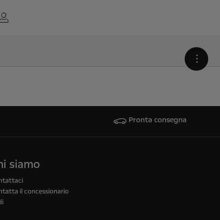
•
Pronta consegna
hi siamo
ntattaci
tatta il concessionario
di