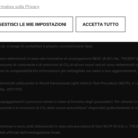
'interno del sito e del materiale sul sito fornite "così come sono", senza alcuna con
rmativa sulla Privacy
he Opel esclude tutte le rappresentazioni, garanzie e condizioni o altri termini (compr
erimento o mostrare equipaggiamenti opzionali non inclusi nella versione standard. Le
GESTISCI LE MIE IMPOSTAZIONI
ACCETTA TUTTO
enti. I colori mostrati possono discostarsi dai colori reali. Gli equipaggiamenti opzio
i nostri veicoli possono variare o essere disponibili solo in alcuni paesi o con costi a
oli, si prega di contattare il proprio concessionario Opel.
ono determinati in base alle normative di omologazione NEDC (R (EC) No. 715/2007 e R
 consumo di carburante e di emissioni di CO
di alcuni nuovi veicoli sono determinati
2
rne la comparabilità.Per informazioni più dettagliate sui valori e loro aggiornamenti, 
erminati utilizzando la World Harmonised Light Vehicle Test Procedure (WLTP), e i val
 No. 2017/1151.
quipaggiamenti e possono variare in base al formato degli pneumatici. Per ulteriori i
rburante e le emissioni di CO
delle nuove autovetture" disponibili gratuitamente in tu
2
liminari e sono stati determinati in base alla procedura di test WLTP (R (CE) n. 715/20
dati ufficiali dell’omologazione finale.