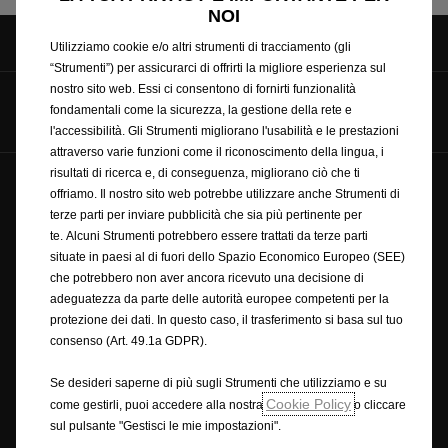
NOI
Utilizziamo cookie e/o altri strumenti di tracciamento (gli
“Strumenti”) per assicurarci di offrirti la migliore esperienza sul
nostro sito web. Essi ci consentono di fornirti funzionalità
Seguici su
fondamentali come la sicurezza, la gestione della rete e
l'accessibilità. Gli Strumenti migliorano l'usabilità e le prestazioni
attraverso varie funzioni come il riconoscimento della lingua, i
risultati di ricerca e, di conseguenza, migliorano ciò che ti
© Opel 2025
Copyright
offriamo. Il nostro sito web potrebbe utilizzare anche Strumenti di
Condizioni generali di vendita online accessori
terze parti per inviare pubblicità che sia più pertinente per
te. Alcuni Strumenti potrebbero essere trattati da terze parti
Privacy policy
Cookie policy
Ciclo di guida wltp
situate in paesi al di fuori dello Spazio Economico Europeo (SEE)
Note legali
Riciclaggio
Dichiarazione di conformità
che potrebbero non aver ancora ricevuto una decisione di
Preferenze sui cookie
Accessibilità
adeguatezza da parte delle autorità europee competenti per la
Condizioni generali di vendita
protezione dei dati. In questo caso, il trasferimento si basa sul tuo
Condizioni generali di vendita con finanziamento rateale
consenso (Art. 49.1a GDPR).
RECEDERE DAL CONTRATTO QUI
Se desideri saperne di più sugli Strumenti che utilizziamo e su
Cookie Policy
come gestirli, puoi accedere alla nostra
o cliccare
Opel utilizzerà ogni ragionevole sforzo per assicurare che i contenuti di
sul pulsante "Gestisci le mie impostazioni".
questo sito siano accurati e aggiornati. Ci riserviamo il diritto,