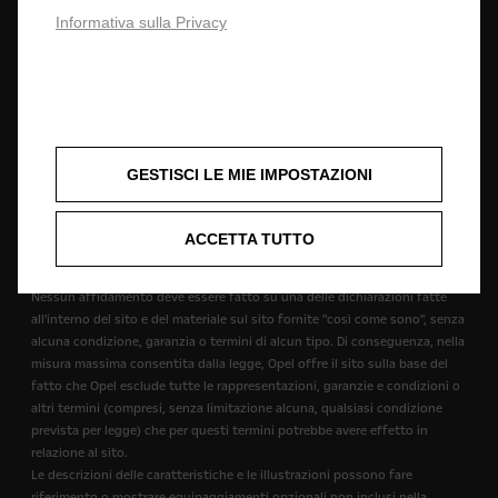
comunque, di apportare modifiche in qualsiasi momento, senza alcun
Informativa sulla Privacy
preavviso, su prezzi, materiali, attrezzature, specifiche, modelli e
disponibilità. Le informazioni contenute in questo sito sono destinate ai
clienti di Opel in Europa. La disponibilità delle offerte, la tecnologia e le
attrezzature possono variare da Paese a Paese. A causa della natura dei
cambiamenti attuati durante gli aggiornamenti annuali, ecc, i prodotti
mostrati e i servizi descritti in questo sito possono variare dall'ultima
specifica. Alcuni dei servizi descritti o mostrati possono essere
GESTISCI LE MIE IMPOSTAZIONI
disponibili solo in alcuni paesi, o possono essere disponibili solo a
pagamento. Opel si riserva il diritto di modificare le specifiche dei
prodotti in qualsiasi momento, e non si assume alcuna responsabilità per
ACCETTA TUTTO
eventuali reclami o perdite derivanti da un affidamento sui contenuti del
sito.
Nessun affidamento deve essere fatto su una delle dichiarazioni fatte
all'interno del sito e del materiale sul sito fornite "così come sono", senza
alcuna condizione, garanzia o termini di alcun tipo. Di conseguenza, nella
misura massima consentita dalla legge, Opel offre il sito sulla base del
fatto che Opel esclude tutte le rappresentazioni, garanzie e condizioni o
altri termini (compresi, senza limitazione alcuna, qualsiasi condizione
prevista per legge) che per questi termini potrebbe avere effetto in
relazione al sito.
Le descrizioni delle caratteristiche e le illustrazioni possono fare
riferimento o mostrare equipaggiamenti opzionali non inclusi nella