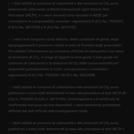
• I dati relativi al consumo di carburante e alle emissioni di CO
sono
2
determinati utilizzando la World Harmonised Light Vehicle Test
Procedure (WLTP), e i valori rilevanti sono riportati in NEDC per
consentirne la comparabilità, secondo i regolamenti R (EC) No. 715/2007,
R (EU) No. 2017/1153 e R (EU) No. 2017/1151.
• I valori non tengono conto dell'uso, delle condizioni di guida, degli
equipaggiamenti e possono variare in base al formato degli pneumatici.
Per ulteriori informazioni sul consumo ufficiale di carburante e sui valori
di emissione di CO
, si prega di leggere la linea guida "Linea guida sul
2
consumo di carburante e le emissioni di CO
delle nuove autovetture"
2
disponibili gratuitamente in tutti i concessionari o consultare i
regolamenti R (EC) No. 715/2007 e R (EC) No. 692/2008.
• I dati relativi al consumo di carburante e alle emissioni di CO
sono
2
preliminari e sono stati determinati in base alla procedura di test WLTP (R
(CE) n. 715/2007, R (UE) n. 2017/1151). L'omologazione e il certificato di
conformità non sono ancora disponibili. I valori preliminari potrebbero
differire dai dati ufficiali dell’omologazione finale.
• I dati relativi al consumo di carburante e alle emissioni di CO
sono
2
preliminari e sono stati determinati in base alla procedura di test WLTP e