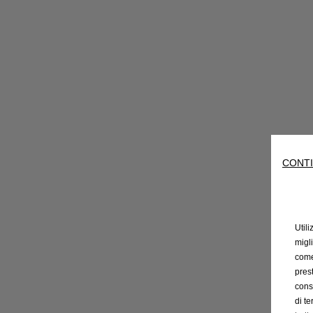
CONTI
Utili
migl
come 
prest
cons
di t