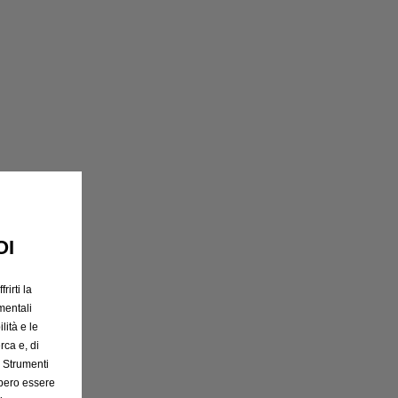
OI
rirti la
mentali
lità e le
rca e, di
e Strumenti
bbero essere