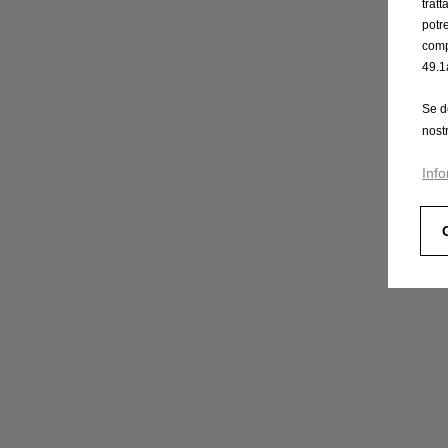
trat
potr
comp
49.1
Se d
nost
Info