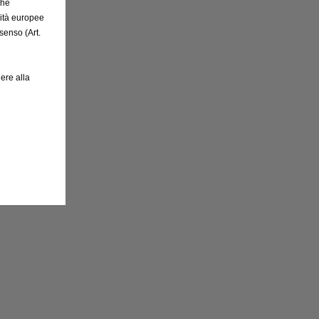
che
rità europee
senso (Art.
ere alla