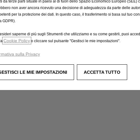
tati da terze parti situate in paesi al di fuori dello Spazio Economico Europeo (SEE) 
ebbero non aver ancora ricevuto una decisione di adeguatezza da parte delle auto
etenti per la protezione dei dati. In questo caso, il trasferimento si basa sul tuo con
a GDPR).
esideri saperne di più sugli Strumenti che utilizziamo e su come gestirli, puoi acced
Cookie Policy
ra
o cliccare sul pulsante "Gestisci le mie impostazioni".
rmativa sulla Privacy
GESTISCI LE MIE IMPOSTAZIONI
ACCETTA TUTTO