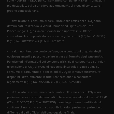
sono riportati in NEDC per consentirne la comparabilità.Per informazioni
più dettagliate sui valori e loro aggiornamenti, si prega di contattare il
proprio concessionario.
• I dati relativi al consumo di carburante e alle emissioni di CO
sono
2
determinati utilizzando la World Harmonised Light Vehicle Test
Procedure (WLTP), e i valori rilevanti sono riportati in NEDC per
consentirne la comparabilità, secondo i regolamenti R (EC) No. 715/2007,
R (EU) No. 2017/1153 e R (EU) No. 2017/1151.
• I valori non tengono conto dell'uso, delle condizioni di guida, degli
equipaggiamenti e possono variare in base al formato degli pneumatici.
Per ulteriori informazioni sul consumo ufficiale di carburante e sui valori
di emissione di CO
, si prega di leggere la linea guida "Linea guida sul
2
consumo di carburante e le emissioni di CO
delle nuove autovetture"
2
disponibili gratuitamente in tutti i concessionari o consultare i
regolamenti R (EC) No. 715/2007 e R (EC) No. 692/2008.
• I dati relativi al consumo di carburante e alle emissioni di CO
sono
2
preliminari e sono stati determinati in base alla procedura di test WLTP (R
(CE) n. 715/2007, R (UE) n. 2017/1151). L'omologazione e il certificato di
conformità non sono ancora disponibili. I valori preliminari potrebbero
differire dai dati ufficiali dell’omologazione finale.