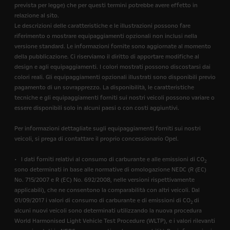
prevista per legge) che per questi termini potrebbe avere effetto in
relazione al sito.
Le descrizioni delle caratteristiche e le illustrazioni possono fare
riferimento o mostrare equipaggiamenti opzionali non inclusi nella
versione standard. Le informazioni fornite sono aggiornate al momento
della pubblicazione. Ci riserviamo il diritto di apportare modifiche al
design e agli equipaggiamenti. I colori mostrati possono discostarsi dai
colori reali. Gli equipaggiamenti opzionali illustrati sono disponibili previo
pagamento di un sovrapprezzo. La disponibilità, le caratteristiche
tecniche e gli equipaggiamenti forniti sui nostri veicoli possono variare o
essere disponibili solo in alcuni paesi o con costi aggiuntivi.
Per informazioni dettagliate sugli equipaggiamenti forniti sui nostri
veicoli, si prega di contattare il proprio concessionario Opel.
• I dati forniti relativi al consumo di carburante e alle emissioni di CO
2
sono determinati in base alle normative di omologazione NEDC (R (EC)
No. 715/2007 e R (EC) No. 692/2008, nelle versioni rispettivamente
applicabili), che ne consentono la comparabilità con altri veicoli. Dal
01/09/2017 i valori di consumo di carburante e di emissioni di CO
di
2
alcuni nuovi veicoli sono determinati utilizzando la nuova procedura
World Harmonised Light Vehicle Test Procedure (WLTP), e i valori rilevanti