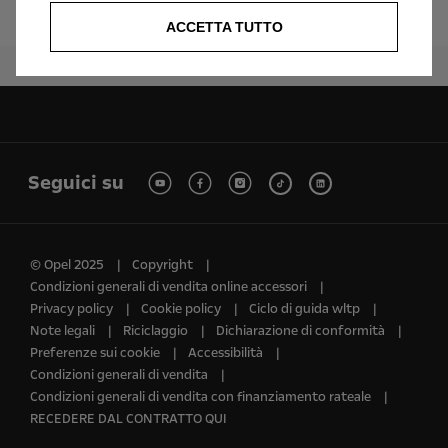
Assistenza clienti
ACCETTA TUTTO
Seguici su
© Opel 2025
Copyright
Condizioni generali di vendita online accessori
Privacy policy
Cookie policy
Ciclo di guida wltp
Note legali
Riciclaggio
Dichiarazione di conformità
Preferenze sui cookie
Accessibilità
Condizioni generali di vendita
Condizioni generali di vendita con finanziamento rateale
RECEDERE DAL CONTRATTO QUI