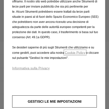
Opel nel mondo
offriamo. Il nostro sito web potrebbe utilizzare anche Strumenti di
terze parti per inviare pubblicità che sia più pertinente per
Scopri di più
te. Alcuni Strumenti potrebbero essere trattati da terze parti
situate in paesi al di fuori dello Spazio Economico Europeo (SEE)
che potrebbero non aver ancora ricevuto una decisione di
adeguatezza da parte delle autorità europee competenti per la
Chi siamo
protezione dei dati. In questo caso, il trasferimento si basa sul tuo
consenso (Art. 49.1a GDPR).
Se desideri saperne di più sugli Strumenti che utilizziamo e su
Filosofia
Cookie Policy
come gestirli, puoi accedere alla nostra
o cliccare
sul pulsante "Gestisci le mie impostazioni".
Management
Informativa sulla Privacy
Sedi
Responsabilità
Contattaci
GESTISCI LE MIE IMPOSTAZIONI