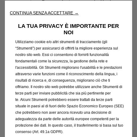
approvazione. Documentazione precontrattuale
bancaria/assicurativa in concessionaria e sul sito
CONTINUA SENZA ACCETTARE →
www.stellantis-financial-services.it (Sez.
Trasparenza). Messaggio Pubblicitario con finalità
LA TUA PRIVACY È IMPORTANTE PER
promozionale.
NOI
Utilizziamo cookie e/o altri strumenti di tracciamento (gli
Consumo di carburante gamma Opel Astra (l/100 km):
“Strumenti”) per assicurarci di offrirti la migliore esperienza sul
2,2-5,3; emissioni CO₂ (g/km): 51-138. Autonomia in
nostro sito web. Essi ci consentono di fornirti funzionalità
modalità elettrica Opel Astra Plug-in Hybrid: 83 km.
fondamentali come la sicurezza, la gestione della rete e
Valori omologati in base al ciclo ponderato WLTP, in
l'accessibilità. Gli Strumenti migliorano l'usabilità e le prestazioni
attraverso varie funzioni come il riconoscimento della lingua, i
base al quale i nuovi veicoli sono omologati dal 1°
risultati di ricerca e, di conseguenza, migliorano ciò che ti
settembre 2018, aggiornati al 11/03/2026 e indicati
offriamo. Il nostro sito web potrebbe utilizzare anche Strumenti di
solo a scopo comparativo. Il consumo effettivo di
terze parti per inviare pubblicità che sia più pertinente per
carburante e di energia elettrica, i valori di emissione
te. Alcuni Strumenti potrebbero essere trattati da terze parti
di CO₂ e l'autonomia possono essere diversi e possono
situate in paesi al di fuori dello Spazio Economico Europeo (SEE)
variare a seconda delle condizioni di utilizzo e di vari
che potrebbero non aver ancora ricevuto una decisione di
fattori quali: optionals, frequenza di ricarica elettrica
adeguatezza da parte delle autorità europee competenti per la
protezione dei dati. In questo caso, il trasferimento si basa sul tuo
per chilometri percorsi, temperatura interna ed
consenso (Art. 49.1a GDPR).
esterna, stile di guida, velocità, peso totale, utilizzo di