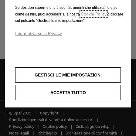
determinati equipaggiamenti, tipologia e condizioni
Se desideri saperne di più sugli Strumenti che utilizziamo e su
degli pneumatici, condizioni stradali, ecc. Immagini
Cookie Policy
come gestirli, puoi accedere alla nostra
o cliccare
illustrative; caratteristiche/colori possono differire da
sul pulsante "Gestisci le mie impostazioni".
quanto rappresentato. Messaggio pubblicitario con
finalità promozionale.
Informativa sulla Privacy
GESTISCI LE MIE IMPOSTAZIONI
Seguici su
ACCETTA TUTTO
© Opel 2025
Copyright
Condizioni generali di vendita online accessori
Privacy policy
Cookie policy
Ciclo di guida wltp
Note legali
Riciclaggio
Dichiarazione di conformità