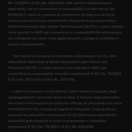
No. 715/2007 e R (EC) No. 692/2008, nelle versioni rispettivamente
applicabili), che ne consentono la comparabilità con altri veicoli. Dal
01/09/2017 i valori di consumo di carburante e di emissioni di CO
di
2
alcuni nuovi veicoli sono determinati utilizzando la nuova procedura
World Harmonised Light Vehicle Test Procedure (WLTP), e i valori rilevanti
sono riportati in NEDC per consentirne la comparabilità.Per informazioni
più dettagliate sui valori e loro aggiornamenti, si prega di contattare il
proprio concessionario.
• I dati relativi al consumo di carburante e alle emissioni di CO
sono
2
determinati utilizzando la World Harmonised Light Vehicle Test
Procedure (WLTP), e i valori rilevanti sono riportati in NEDC per
consentirne la comparabilità, secondo i regolamenti R (EC) No. 715/2007,
R (EU) No. 2017/1153 e R (EU) No. 2017/1151.
• I valori non tengono conto dell'uso, delle condizioni di guida, degli
equipaggiamenti e possono variare in base al formato degli pneumatici.
Per ulteriori informazioni sul consumo ufficiale di carburante e sui valori
di emissione di CO
, si prega di leggere la linea guida "Linea guida sul
2
consumo di carburante e le emissioni di CO
delle nuove autovetture"
2
disponibili gratuitamente in tutti i concessionari o consultare i
regolamenti R (EC) No. 715/2007 e R (EC) No. 692/2008.