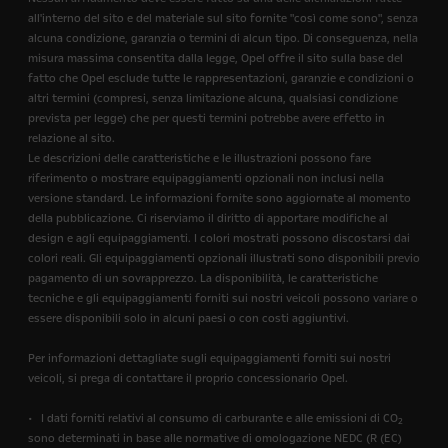
all'interno del sito e del materiale sul sito fornite "così come sono", senza
alcuna condizione, garanzia o termini di alcun tipo. Di conseguenza, nella
misura massima consentita dalla legge, Opel offre il sito sulla base del
fatto che Opel esclude tutte le rappresentazioni, garanzie e condizioni o
altri termini (compresi, senza limitazione alcuna, qualsiasi condizione
prevista per legge) che per questi termini potrebbe avere effetto in
relazione al sito.
Le descrizioni delle caratteristiche e le illustrazioni possono fare
riferimento o mostrare equipaggiamenti opzionali non inclusi nella
versione standard. Le informazioni fornite sono aggiornate al momento
della pubblicazione. Ci riserviamo il diritto di apportare modifiche al
design e agli equipaggiamenti. I colori mostrati possono discostarsi dai
colori reali. Gli equipaggiamenti opzionali illustrati sono disponibili previo
pagamento di un sovrapprezzo. La disponibilità, le caratteristiche
tecniche e gli equipaggiamenti forniti sui nostri veicoli possono variare o
essere disponibili solo in alcuni paesi o con costi aggiuntivi.
Per informazioni dettagliate sugli equipaggiamenti forniti sui nostri
veicoli, si prega di contattare il proprio concessionario Opel.
• I dati forniti relativi al consumo di carburante e alle emissioni di CO
2
sono determinati in base alle normative di omologazione NEDC (R (EC)